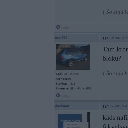
[ Šo ziņu 
Offline
mm325
20. Jan 2017, 08:2
Tam kronš
bloku?
[ Šo ziņu 
Kopš:
20. Oct 2007
No:
Valmiera
Ziņojumi:
1412
Braucu ar:
zilu 4.6is un M50d
Offline
darknmy
20. Jan 2017, 08:4
kāds naf
6 kvēlsve