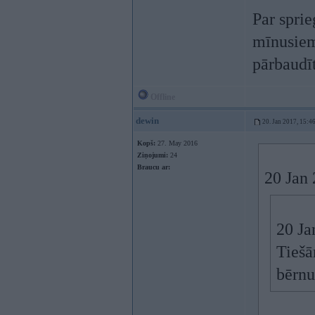
Par sprie
mīnusiem
pārbaudī
Offline
dewin
20. Jan 2017, 15:4
Kopš:
27. May 2016
Ziņojumi:
24
Braucu ar:
20 Jan
20 Ja
Tiešā
bērnu