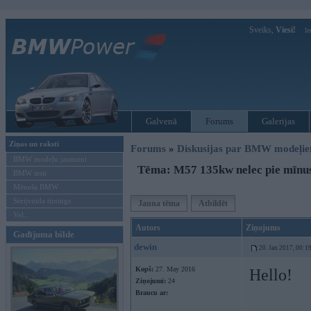
Sveiks,
Viesi!
Ie
Galvenā
Forums
Galerijas
Ziņas un raksti
Forums
»
Diskusijas par BMW modeļi
BMW modeļu jaunumi
Tēma: M57 135kw nelec pie mīnu
BMW testi
Mēneša BMW
Sērijveida tūnings
Jauna tēma
Atbildēt
Vel...
Autors
Ziņojums
Gadījuma bilde
dewin
20. Jan 2017, 00:1
Kopš:
27. May 2016
Hello!
Ziņojumi:
24
Braucu ar: