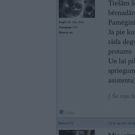
Tiešām še
bērnudār
Pamēģini 
Kopš:
08. Mar 2016
Ziņojumi:
836
Ja pie ko
Braucu ar:
rāda degv
protams
Un lai pi
spriegumu
asistentu
[ Šo ziņu 
Offline
RmaxLV
20. Jan 2017, 09:5