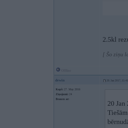
2.5kl rez
[ Šo ziņu 
Offline
dewin
20. Jan 2017, 15:4
Kopš:
27. May 2016
Ziņojumi:
24
Braucu ar:
20 Jan
Tiešām 
bērnudā