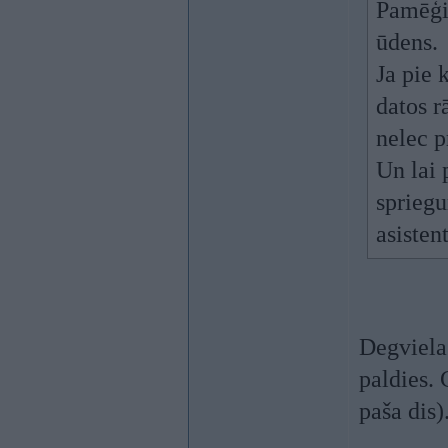
Pamēģin
ūdens.
Ja pie 
datos r
nelec 
Un lai 
spriegu
asisten
Degvielas
paldies. 
paša dis)