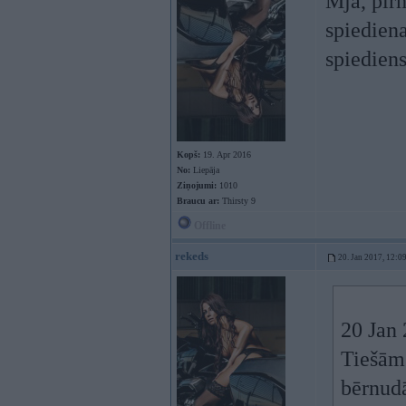
Mja, pirm
spiediena
spiediens
Kopš:
19. Apr 2016
No:
Liepāja
Ziņojumi:
1010
Braucu ar:
Thirsty 9
Offline
rekeds
20. Jan 2017, 12:0
20 Jan
Tiešām 
bērnudā