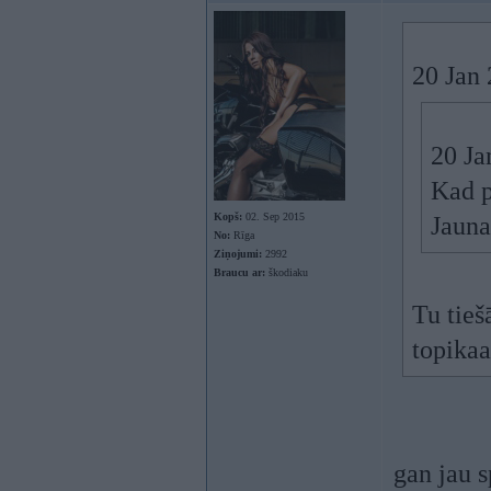
20 Jan
20 Ja
Kad p
Kopš:
02. Sep 2015
Jauna
No:
Rīga
Ziņojumi:
2992
Braucu ar:
škodiaku
Tu tieš
topikaa
gan jau s