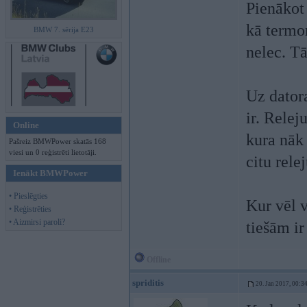
Pienākot
kā termom
BMW 7. sērija E23
nelec. Tā
Uz datora
ir. Relej
Online
kura nāk 
Pašreiz BMWPower skatās 168
viesi un 0 reģistrēti lietotāji.
citu rele
Ienākt BMWPower
• Pieslēgties
Kur vēl v
• Reģistrēties
• Aizmirsi paroli?
tiešām ir
Offline
spriditis
20. Jan 2017, 00:3