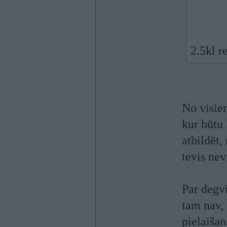
2.5kl r
No visie
kur būtu 
atbildēt,
tevis nev
Par degvi
tam nav, 
pielaišan