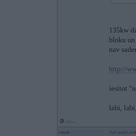
135kw dzi
bloku un 
nav sader
http://w
iesitot "
labi, lab
Offline
rekeds
20. Jan 2017, 16:0