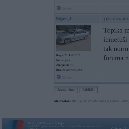
Offline
Edgars_J
20. Jan 2017, 16:2
Topika mu
iemetuši 
tak normā
Kopš:
22. Feb 2013
foruma n
No:
Jelgava
Ziņojumi:
846
Braucu ar:
e39 530D
Offline
Jauna tēma
Atbildēt
Moderatori:
968-jk
,
AV
,
AiwaShuraLLP
,
GirtzB
,
Lafter
Vortāls BMWPower.lv darbojas
kopš 2002. gada 14. maija. Tas nav auto klubs un nav saistīts ar
Galvena
|
Fo