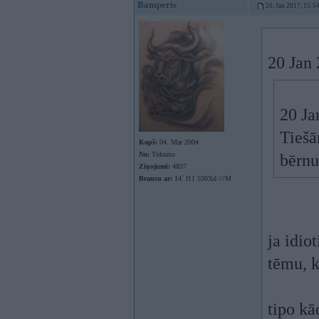
Bamperis
20. Jan 2017, 15:5
20 Jan
20 Ja
Tiešā
Kopš:
04. Mar 2004
No:
Tukums
bērnu
Ziņojumi:
4837
Braucu ar:
14` f11 530Xd ///M
ja idio
tēmu, k
tipo kā