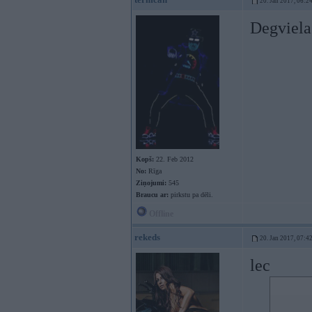
20. Jan 2017, 06:2
Degviela
Kopš:
22. Feb 2012
No:
Rīga
Ziņojumi:
545
Braucu ar:
pirkstu pa dēli.
Offline
rekeds
20. Jan 2017, 07:4
lec