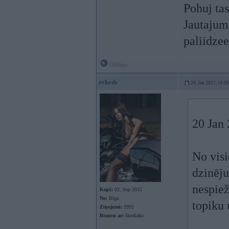
Pohuj tas
Jautajum
paliidzee
Offline
rekeds
20. Jan 2017, 16:0
20 Jan
No vis
dzinēju
nespiež
Kopš:
02. Sep 2015
No:
Rīga
topiku 
Ziņojumi:
2992
Braucu ar:
škodiaku