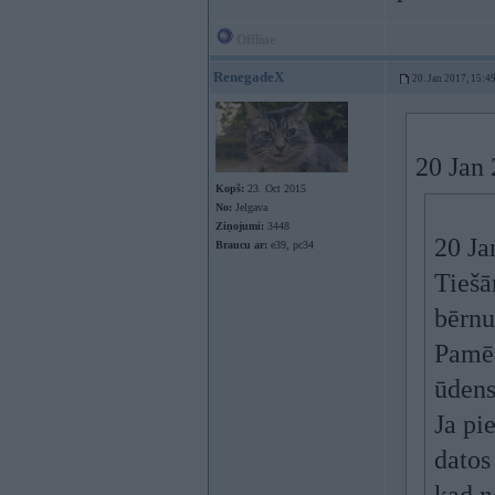
Offline
RenegadeX
20. Jan 2017, 15:4
20 Jan
Kopš:
23. Oct 2015
No:
Jelgava
Ziņojumi:
3448
20 Ja
Braucu ar:
e39, pc34
Tiešā
bērnu
Pamēģ
ūdens
Ja pi
datos