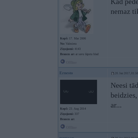
Kad pede
nemaz ti
Kopš:
17. Mar 2006
No:
Valmiera
Ziņojumi:
4143
Braucu ar:
ar savu lāpstu blad
Offline
Ernesto
20. Jan 2017, 01:5
Neesi tād
beidzies,
ar...
Kopš:
23. Aug 2014
Ziņojumi:
337
Braucu ar:
Offline
termcan