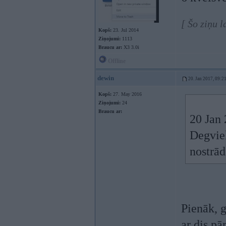
[ Šo ziņu 
Kopš:
23. Jul 2014
Ziņojumi:
1113
Braucu ar:
X3 3.0i
Offline
dewin
20. Jan 2017, 09:2
Kopš:
27. May 2016
Ziņojumi:
24
Braucu ar:
20 Jan
Degviel
nostrā
Pienāk, g
ar dis pā