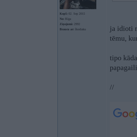
Kopš:
02. Sep 2015
No:
Rīga
Ziņojumi:
2992
ja idioti
Braucu ar:
škodiaku
tēmu, kur
tipo kāda
papagail
//