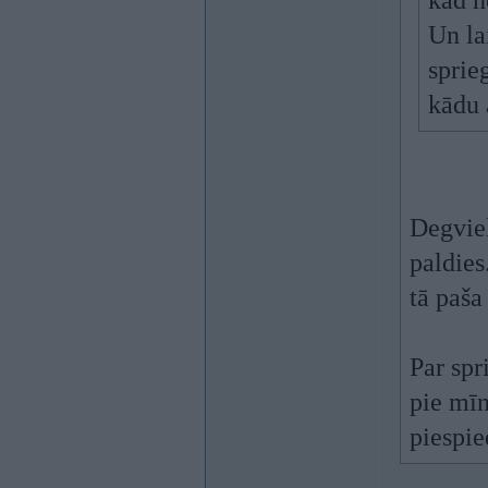
kad n
Un la
sprie
kādu 
Degviel
paldies
tā paša 
Par spr
pie mīn
piespie