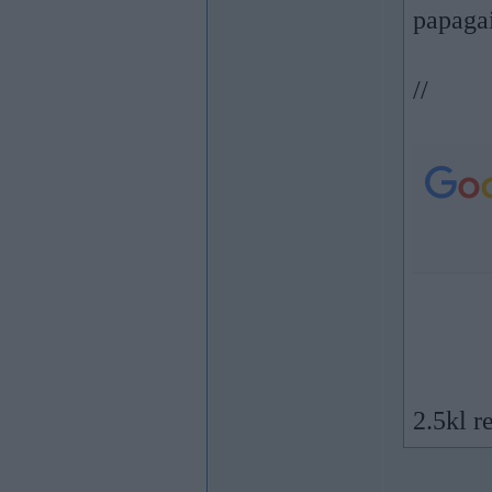
papaga
//
2.5kl r