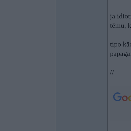
ja idio
tēmu, k
tipo kā
papaga
//