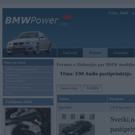
Sveiks,
Viesi!
Ie
Galvenā
Forums
Galerijas
Ziņas un raksti
Forums
»
Diskusijas par BMW modeļi
BMW modeļu jaunumi
Tēma: E90 Audio pastiprinātājs.
BMW testi
Mēneša BMW
Sērijveida tūnings
Jauna tēma
Atbildēt
Vel...
Autors
Ziņojums
Gadījuma bilde
Speedys
24. Sep 2016, 17
Sveiki,
pastipri