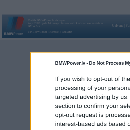
Vortāls BMWPower.lv darbojas
kopš 2002. gada 14. maija. Tas nav auto klubs un nav saistīts ar
Galvena
|
Fo
BMW AG.
Par BMWPower
|
Kontakti
|
Reklāma
BMWPower.lv -
Do Not Process My
If you wish to opt-out of the
processing of your personal
targeted advertising by us
section to confirm your sel
opt-out request is proces
interest-based ads based o