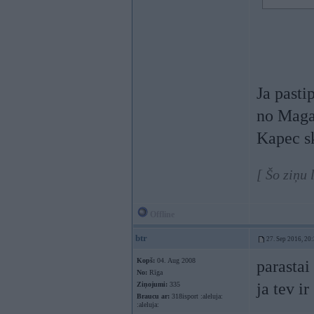
Ja pasti
no Maga
Kapec sk
[ Šo ziņu
Offline
btr
27. Sep 2016, 20
Kopš:
04. Aug 2008
parastai
No:
Rīga
ja tev i
Ziņojumi:
335
Braucu ar:
318isport :aleluja:
:aleluja: