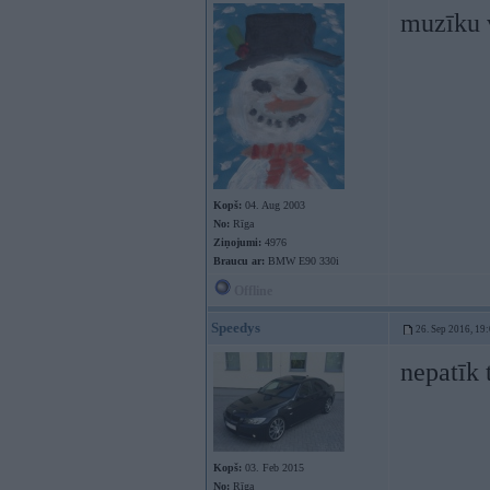
muzīku v
Kopš:
04. Aug 2003
No:
Rīga
Ziņojumi:
4976
Braucu ar:
BMW E90 330i
Offline
Speedys
26. Sep 2016, 19
nepatīk 
Kopš:
03. Feb 2015
No:
Rīga