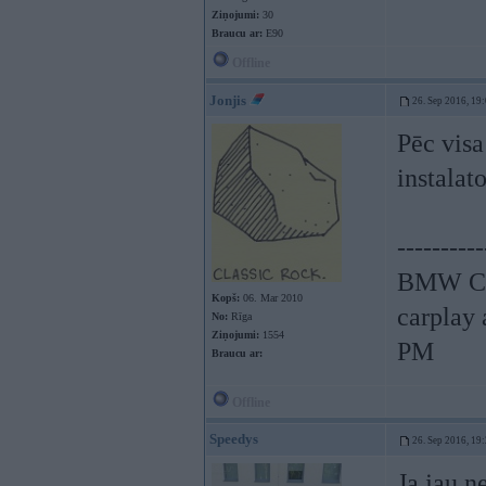
Ziņojumi:
30
Braucu ar:
E90
Offline
Jonjis
26. Sep 2016, 19
Pēc visa
instalato
----------
BMW CCC
Kopš:
06. Mar 2010
carplay
No:
Rīga
Ziņojumi:
1554
PM
Braucu ar:
Offline
Speedys
26. Sep 2016, 19
Ja jau n