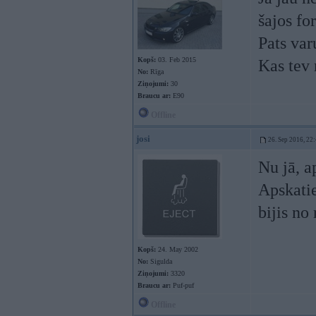
šajos fo
Pats var
Kopš:
03. Feb 2015
Kas tev 
No:
Rīga
Ziņojumi:
30
Braucu ar:
E90
Offline
josi
26. Sep 2016, 22
Nu jā, a
Apskatie
bijis no
Kopš:
24. May 2002
No:
Sigulda
Ziņojumi:
3320
Braucu ar:
Puf-puf
Offline