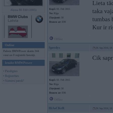
Lieta tā
Kopš:
03. Feb 2015
taka vaj
Alpina B5 E60 (2005)
No:
Rīga
tumbas b
Ziņojumi:
30
Braucu ar:
E90
Kur ir r
Offline
Online
Speedys
26. Sep 2016, 18
Pašreiz BMWPower skatās 344
viesi un 0 reģistrēti lietotāji.
Cik sapr
Ienākt BMWPower
• Pieslēgties
• Reģistrēties
Kopš:
03. Feb 2015
• Aizmirsi paroli?
No:
Rīga
Ziņojumi:
30
Braucu ar:
E90
Offline
HiJaCKeR
26. Sep 2016, 18