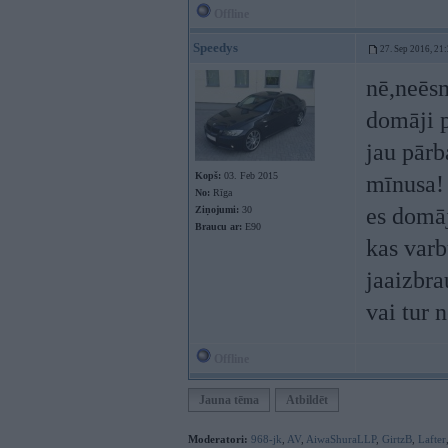
Offline
Speedys
27. Sep 2016, 21
nē,neēsm
domāji 
jau pārb
Kopš:
03. Feb 2015
mīnusa!
No:
Rīga
es domāj
Ziņojumi:
30
Braucu ar:
E90
kas varb
jaaizbra
vai tur 
Offline
Jauna tēma
Atbildēt
Moderatori:
968-jk
,
AV
,
AiwaShuraLLP
,
GirtzB
,
Lafter