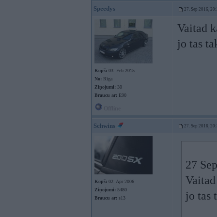
Speedys
27. Sep 2016, 20
Vaitad k
jo tas t
Kopš:
03. Feb 2015
No:
Rīga
Ziņojumi:
30
Braucu ar:
E90
Offline
Schwins
27. Sep 2016, 20
27 Sep
Vaitad
Kopš:
02. Apr 2006
Ziņojumi:
5480
jo tas
Braucu ar:
s13