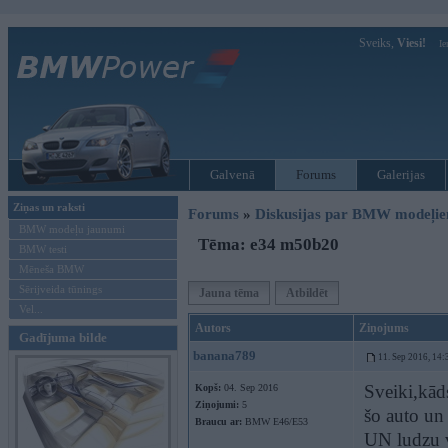
Sveiks,
Viesi!
Ie
Galvenā
Forums
Galerijas
Ziņas un raksti
Forums
»
Diskusijas par BMW modeļi
BMW modeļu jaunumi
Tēma: e34 m50b20
BMW testi
Mēneša BMW
Sērijveida tūnings
Jauna tēma
Atbildēt
Vel...
Autors
Ziņojums
Gadījuma bilde
banana789
11. Sep 2016, 14:
Sveiki,kād
Kopš:
04. Sep 2016
Ziņojumi:
5
šo auto un 
Braucu ar:
BMW E46/E53
UN ludzu v