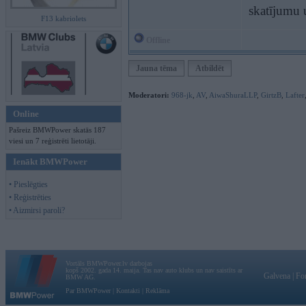
skatījumu 
F13 kabriolets
Offline
Jauna tēma
Atbildēt
Moderatori:
968-jk
,
AV
,
AiwaShuraLLP
,
GirtzB
,
Lafter
Online
Pašreiz BMWPower skatās 187
viesi un 7 reģistrēti lietotāji.
Ienākt BMWPower
• Pieslēgties
• Reģistrēties
• Aizmirsi paroli?
Vortāls BMWPower.lv darbojas
kopš 2002. gada 14. maija. Tas nav auto klubs un nav saistīts ar
Galvena
|
Fo
BMW AG.
Par BMWPower
|
Kontakti
|
Reklāma