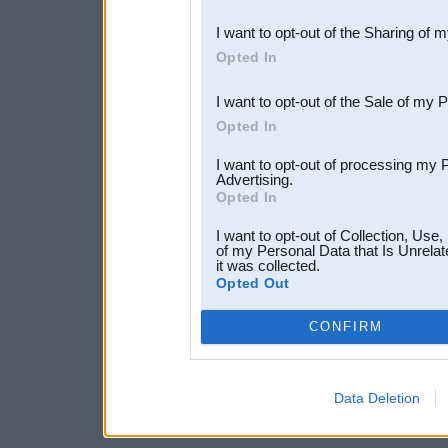
also be disclosed by us to 
I want to opt-out of the Sharing of 
Downstream Participants
th
Opted In
third parties.
I want to opt-out of the Sale of my 
Opted In
I want to opt-out of processing my 
Advertising.
Opted In
I want to opt-out of Collection, Use
of my Personal Data that Is Unrelat
it was collected.
Opted Out
CONFIRM
Data Deletion