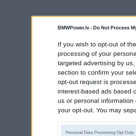
BMWPower.lv -
Do Not Process My
If you wish to opt-out of the
processing of your personal
targeted advertising by us
section to confirm your sel
opt-out request is proces
interest-based ads based o
us or personal information d
your opt-out. You may separ
disclosure of your personal
IAB’s list of downstream pa
Personal Data Processing Opt Outs