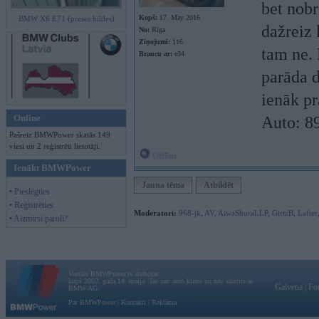
bet nobr
Kopš:
17. May 2016
BMW X6 E71 (preses bildes)
dažreiz 
No:
Rīga
Ziņojumi:
116
tam ne. 
Braucu ar:
e34
parāda d
ienāk pr
Online
Auto: 8
Pašreiz BMWPower skatās 149
viesi un 2 reģistrēti lietotāji.
Offline
Ienākt BMWPower
Jauna tēma
Atbildēt
• Pieslēgties
• Reģistrēties
Moderatori:
968-jk
,
AV
,
AiwaShuraLLP
,
GirtzB
,
Lafter
• Aizmirsi paroli?
Vortāls BMWPower.lv darbojas
kopš 2002. gada 14. maija. Tas nav auto klubs un nav saistīts ar
Galvena
|
Fo
BMW AG.
Par BMWPower
|
Kontakti
|
Reklāma