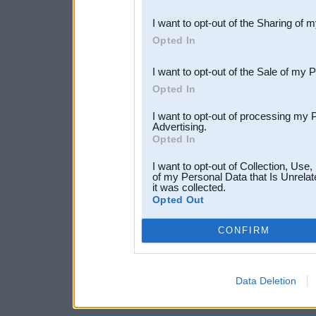
also be disclosed by us to 
I want to opt-out of the Sharing of 
Downstream Participants
th
Opted In
third parties.
I want to opt-out of the Sale of my 
Opted In
I want to opt-out of processing my 
Advertising.
Opted In
I want to opt-out of Collection, Use
of my Personal Data that Is Unrelat
it was collected.
Opted Out
CONFIRM
Data Deletion