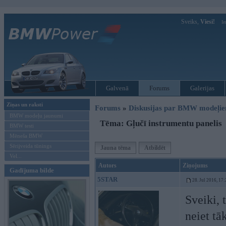
Sveiks,
Viesi!
Ie
Galvenā
Forums
Galerijas
Ziņas un raksti
Forums
»
Diskusijas par BMW modeļi
BMW modeļu jaunumi
Tēma: Gļučī instrumentu panelis
BMW testi
Mēneša BMW
Sērijveida tūnings
Jauna tēma
Atbildēt
Vel...
Autors
Ziņojums
Gadījuma bilde
5STAR
28. Jul 2016, 17
Sveiki, 
neiet tā