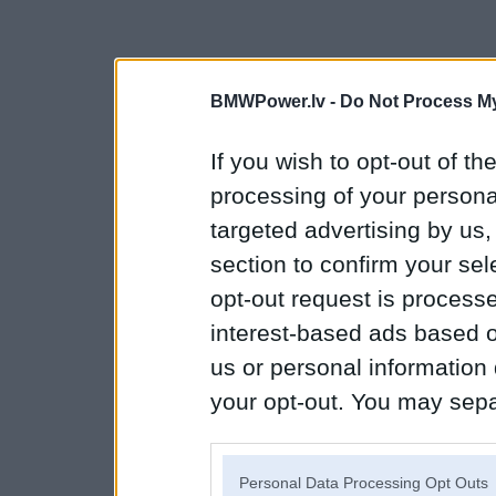
BMWPower.lv -
Do Not Process My
If you wish to opt-out of the
processing of your personal
targeted advertising by us
section to confirm your sel
opt-out request is proces
interest-based ads based o
us or personal information d
your opt-out. You may separ
disclosure of your personal
IAB’s list of downstream pa
Personal Data Processing Opt Outs