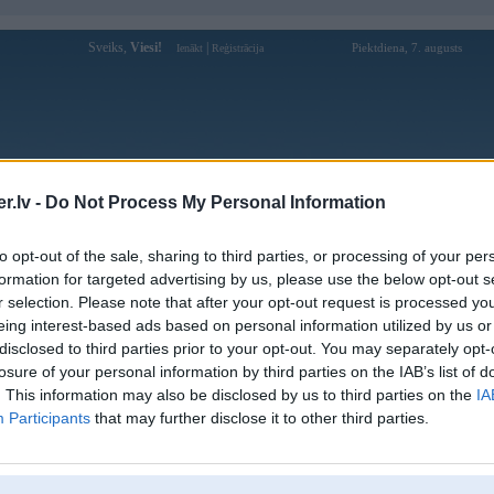
Sveiks,
Viesi!
|
Piektdiena, 7. augusts
Ienākt
Reģistrācija
Forums
Galerijas
Reģistrācija
Lietotāji
Meklētājs
.lv -
Do Not Process My Personal Information
kusijas par BMW modeļiem
»
BMW 3. sērija
»
E90 / E91 / E92 / E9
to opt-out of the sale, sharing to third parties, or processing of your per
ēja iegāde.
formation for targeted advertising by us, please use the below opt-out s
r selection. Please note that after your opt-out request is processed y
Atbildēt
eing interest-based ads based on personal information utilized by us or
disclosed to third parties prior to your opt-out. You may separately opt-
Ziņojums
losure of your personal information by third parties on the IAB’s list of
. This information may also be disclosed by us to third parties on the
IA
05. Jul 2016, 22:56
Participants
that may further disclose it to other third parties.
Sveiki visiem!
Vēlos savā e90 318d 2006 ielikt 3.0D.
Varbūt zinat kur var iegādāties dzinēju 3.0D ar visu komplektu priekš e90?