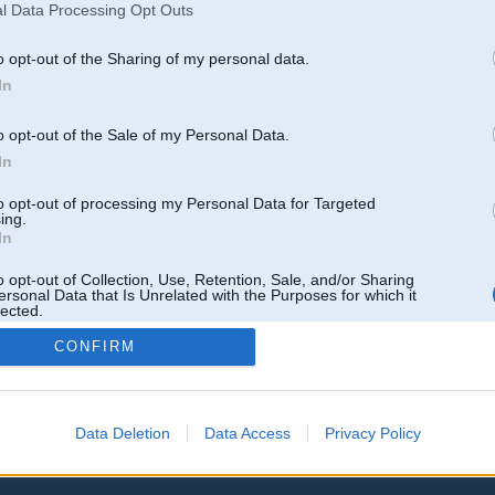
Man ir pilnā rūpnīcas m-pack, hadene arī no m-pack un salons arī recaro ar a
l Data Processing Opt Outs
miskasti.
o opt-out of the Sharing of my personal data.
In
Atbildēt
o opt-out of the Sale of my Personal Data.
In
k
,
AV
,
AiwaShuraLLP
,
GirtzB
,
Lafter
,
PERFS
,
SteelRat
,
linda
,
marihuans
,
noisex
,
smudo
to opt-out of processing my Personal Data for Targeted
ing.
In
o opt-out of Collection, Use, Retention, Sale, and/or Sharing
ersonal Data that Is Unrelated with the Purposes for which it
lected.
Out
CONFIRM
Data Deletion
Data Access
Privacy Policy
 un nav saistīts ar
Galvena
|
Forums
|
Galerijas
|
Reģistrācija
|
Lietotaāji
|
Meklētājs
|
Reklā