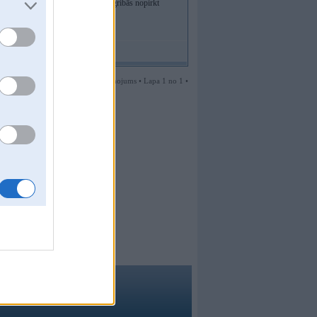
lcantaru. Tapēc ir žēl pārdot un negribās nopirkt
1 ziņojums • Lapa 1 no 1 •
ma