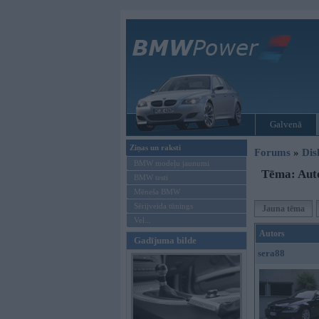
Galvenā
Ziņas un raksti
Forums
»
Dis
BMW modeļu jaunumi
Tēma: Aut
BMW testi
Mēneša BMW
Sērijveida tūnings
Jauna tēma
Vel...
Autors
Gadījuma bilde
sera88