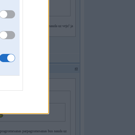
ragromesanas parpagromesanas bus nauda uz veju! ja
#9
jas pragromesanas parpagromesanas bus nauda uz