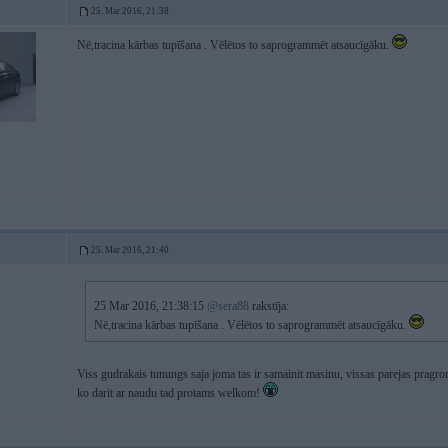
25. Mar 2016, 21:38
Nē,tracina kārbas tupīšana . Vēlētos to saprogrammēt atsaucīgāku.
i
25. Mar 2016, 21:40
25 Mar 2016, 21:38:15
@sera88
rakstīja:
Nē,tracina kārbas tupīšana . Vēlētos to saprogrammēt atsaucīgāku.
Viss gudrakais tunungs saja joma tas ir samainit masinu, vissas parejas prag
ko darit ar naudu tad protams welkom!