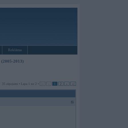
Reklāma
3 (2005-2013)
35 ziņojumi • Lapa 1 no 2 •
|«
«
1
2
»
»|
#1