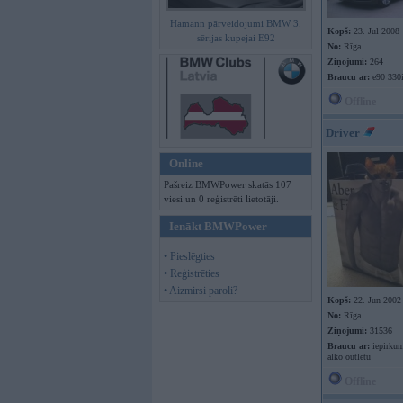
Hamann pārveidojumi BMW 3.
Kopš:
23. Jul 2008
sērijas kupejai E92
No:
Rīga
Ziņojumi:
264
Braucu ar:
e90 330
Offline
Driver
Online
Pašreiz BMWPower skatās 107
viesi un 0 reģistrēti lietotāji.
Ienākt BMWPower
• Pieslēgties
• Reģistrēties
• Aizmirsi paroli?
Kopš:
22. Jun 2002
No:
Rīga
Ziņojumi:
31536
Braucu ar:
iepirkum
alko outletu
Offline