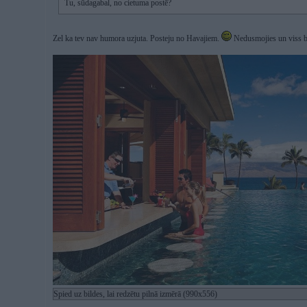
Tu, sūdagabal, no cietuma postē?
Zel ka tev nav humora uzjuta. Posteju no Havajiem.
Nedusmojies un viss b
Spied uz bildes, lai redzētu pilnā izmērā (990x556)