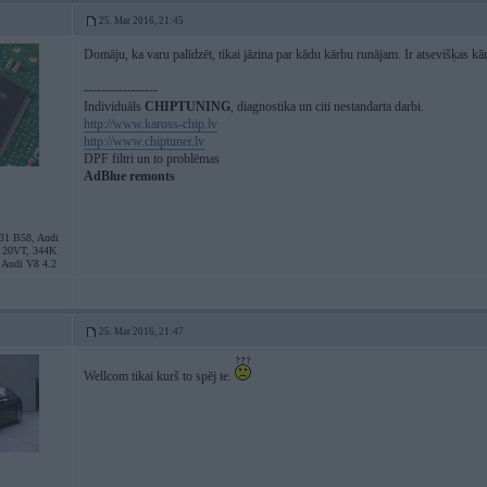
25. Mar 2016, 21:45
Domāju, ka varu palīdzēt, tikai jāzina par kādu kārbu runājam. Ir atsevišķas 
-----------------
Individuāls
CHIPTUNING
, diagnostika un citi nestandarta darbi.
http://www.kaross-chip.lv
http://www.chiptuner.lv
DPF filtri un to problēmas
AdBlue remonts
31 B58, Audi
0 20VT, 344K
 Audi V8 4.2
25. Mar 2016, 21:47
Wellcom tikai kurš to spēj te.