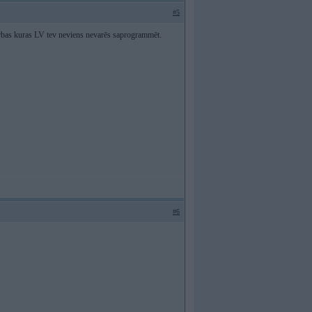
#5
kārbas kuras LV tev neviens nevarēs saprogrammēt.
#6