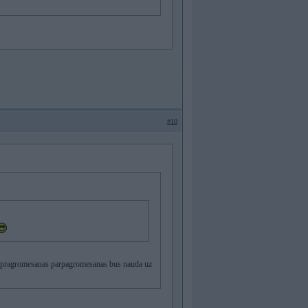
#10
jas pragromesanas parpagromesanas bus nauda uz