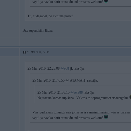
veju! ja nav ko darit ar naudu tad protams welkom!
Tu, sūdagabal, no cietuma postē?
Bez aupsaukām lūdzu
25. Mar 2016, 22:44
25 Mar 2016, 22:23:08
@968
-jk rakstīja:
25 Mar 2016, 21:40:55 @-ATAMAH- rakstīja:
25 Mar 2016, 21:38:15
@sera88
rakstīja:
Nē,tracina kārbas tupīšana . Vēlētos to saprogrammēt atsaucīgāku.
Viss gudrakais tunungs saja joma tas ir samainit masinu, vissas pare
veju! ja nav ko darit ar naudu tad protams welkom!