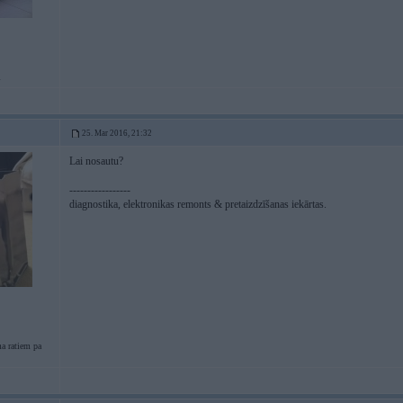
i
25. Mar 2016, 21:32
Lai nosautu?
-----------------
diagnostika, elektronikas remonts & pretaizdzīšanas iekārtas.
a ratiem pa