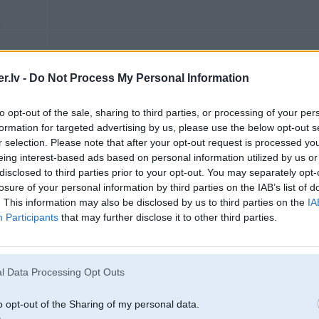
i
25. Mar 2016, 21:49
.lv -
Do Not Process My Personal Information
25 Mar 2016, 21:45:18
@Kaross
rakstīja:
to opt-out of the sale, sharing to third parties, or processing of your per
Domāju, ka varu palīdzēt, tikai jāzina par kādu kārbu runājam. Ir atsevišķ
formation for targeted advertising by us, please use the below opt-out s
saprogrammēt.
r selection. Please note that after your opt-out request is processed y
eing interest-based ads based on personal information utilized by us or
disclosed to third parties prior to your opt-out. You may separately opt-
Kārba e90 6hp19 ja nekļūdos, n52 2005g
losure of your personal information by third parties on the IAB’s list of
i
. This information may also be disclosed by us to third parties on the
IA
[ Šo ziņu laboja sera88, 25 Mar 2016, 22:33:26 ]
Participants
that may further disclose it to other third parties.
25. Mar 2016, 22:23
l Data Processing Opt Outs
25 Mar 2016, 21:40:55 @-ATAMAH- rakstīja:
o opt-out of the Sharing of my personal data.