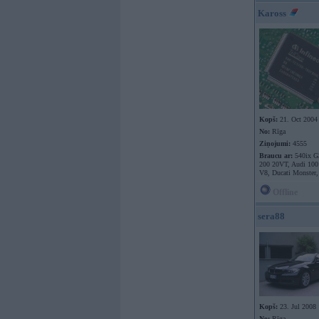
Kaross
Kopš:
21. Oct 2004
No:
Rīga
Ziņojumi:
4555
Braucu ar:
540ix G
200 20VT, Audi 10
V8, Ducati Monster,
Offline
sera88
Kopš:
23. Jul 2008
No:
Rīga