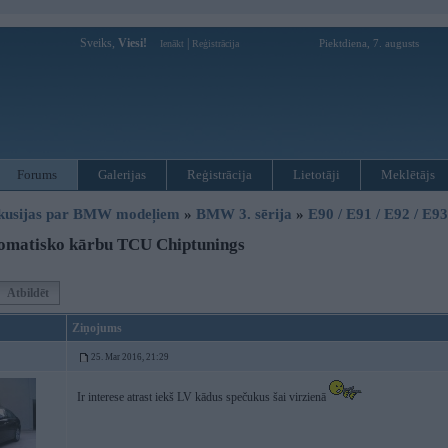
Sveiks,
Viesi!
|
Piektdiena, 7. augusts
Ienākt
Reģistrācija
Forums
Galerijas
Reģistrācija
Lietotāji
Meklētājs
kusijas par BMW modeļiem
»
BMW 3. sērija
»
E90 / E91 / E92 / E9
omatisko kārbu TCU Chiptunings
Atbildēt
Ziņojums
25. Mar 2016, 21:29
Ir interese atrast iekš LV kādus spečukus šai virzienā