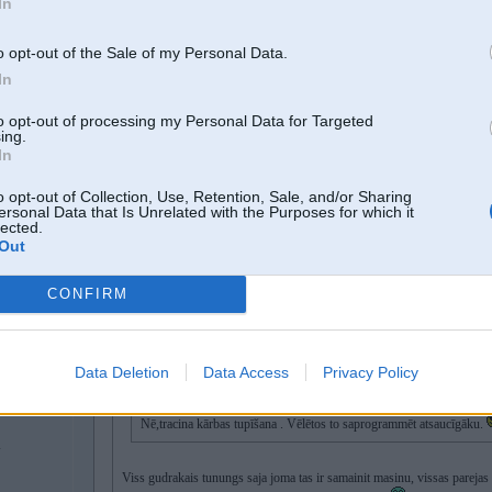
In
25 Mar 2016, 21:38:15
@sera88
rakstīja:
Nē,tracina kārbas tupīšana . Vēlētos to saprogrammēt atsaucīgāku.
o opt-out of the Sale of my Personal Data.
In
Viss gudrakais tunungs saja joma tas ir samainit masinu, vissas parejas p
nav ko darit ar naudu tad protams welkom!
to opt-out of processing my Personal Data for Targeted
ing.
em
In
Tu, sūdagabal, no cietuma postē?
o opt-out of Collection, Use, Retention, Sale, and/or Sharing
ersonal Data that Is Unrelated with the Purposes for which it
lected.
Out
25. Mar 2016, 22:36
CONFIRM
25 Mar 2016, 22:23:08
@968
-jk rakstīja:
25 Mar 2016, 21:40:55 @-ATAMAH- rakstīja:
Data Deletion
Data Access
Privacy Policy
25 Mar 2016, 21:38:15
@sera88
rakstīja:
Nē,tracina kārbas tupīšana . Vēlētos to saprogrammēt atsaucīgāku.
i
Viss gudrakais tunungs saja joma tas ir samainit masinu, vissas pare