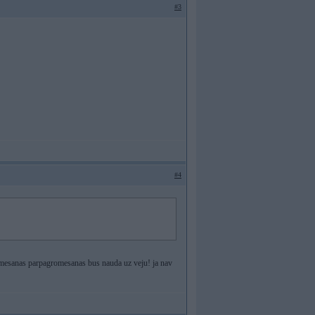
#3
#4
romesanas parpagromesanas bus nauda uz veju! ja nav