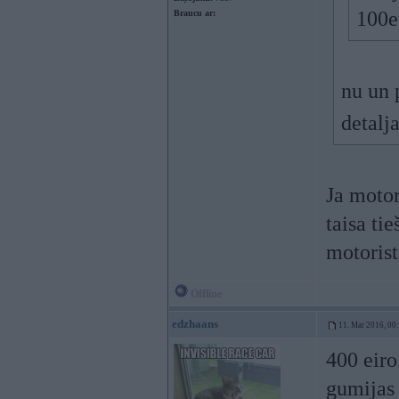
100eu
Braucu ar:
nu un 
detalj
Ja motor
taisa ti
motoris
Offline
edzhaans
11. Mar 2016, 00
400 eiro
gumijas 