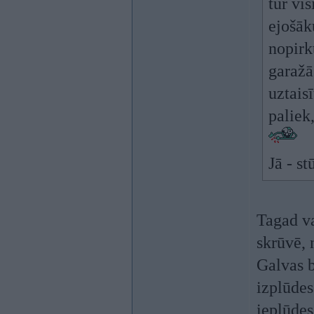
tur vi
ejošāk
nopirk
garažā
uztaisī
paliek
Jā - s
Tagad va
skrūvē, 
Galvas b
izplūdes
ieplūdes