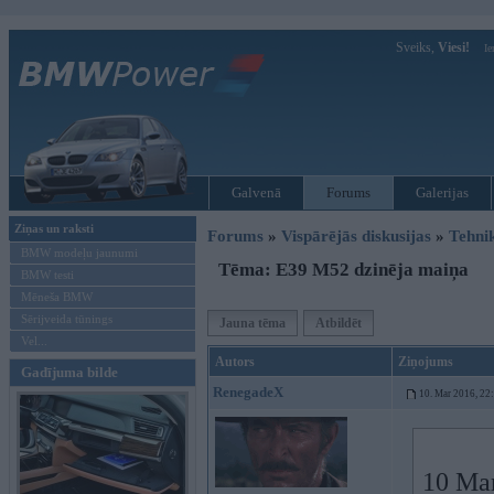
Sveiks,
Viesi!
Ie
Galvenā
Forums
Galerijas
Ziņas un raksti
Forums
»
Vispārējās diskusijas
»
Tehni
BMW modeļu jaunumi
Tēma: E39 M52 dzinēja maiņa
BMW testi
Mēneša BMW
Sērijveida tūnings
Jauna tēma
Atbildēt
Vel...
Autors
Ziņojums
Gadījuma bilde
RenegadeX
10. Mar 2016, 22
10 Mar