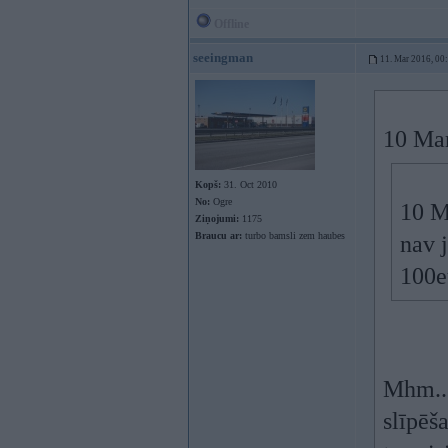
Offline
seeingman
11. Mar 2016, 00
10 Mar
Kopš:
31. Oct 2010
No:
Ogre
10 M
Ziņojumi:
1175
Braucu ar:
turbo bamsli zem haubes
nav j
100eu
Mhm.. 
slīpēša