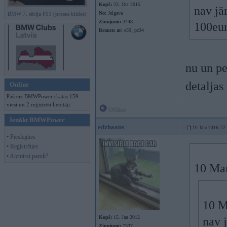
Kopš:
23. Oct 2015
nav jā
No:
Jelgava
BMW 7. sērija F01 (preses bildes)
Ziņojumi:
3448
100eur,
Braucu ar:
e39, pc34
nu un pe
detaljas
Online
Pašreiz BMWPower skatās 159
viesi un 2 reģistrēti lietotāji.
Offline
Ienākt BMWPower
edzhaans
10. Mar 2016, 22
• Pieslēgties
• Reģistrēties
• Aizmirsi paroli?
10 Mar
10 M
Kopš:
15. Jan 2012
nav j
Ziņojumi:
7337