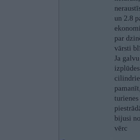
neraustīs
un 2.8 p
ekonomi
par dzinē
vārsti b
Ja galvu
izplūdes
cilindri
pamanīt,
turienes
piestrād
bijusi n
vērc