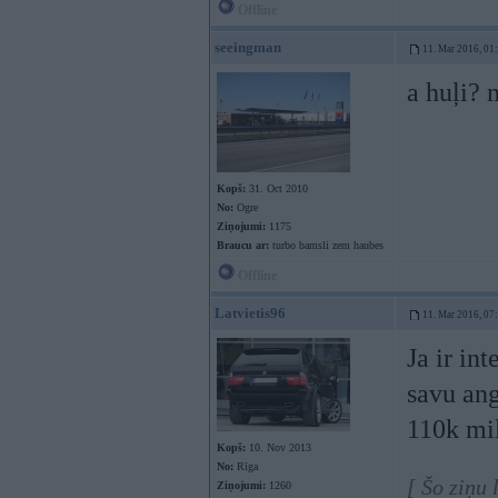
Offline
seeingman
11. Mar 2016, 01
a huļi? 
Kopš:
31. Oct 2010
No:
Ogre
Ziņojumi:
1175
Braucu ar:
turbo bamsli zem haubes
Offline
Latvietis96
11. Mar 2016, 07
Ja ir in
savu an
110k mi
Kopš:
10. Nov 2013
No:
Rīga
[ Šo ziņu
Ziņojumi:
1260