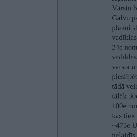
Vārstu b
Galvu pā
plakni s
vadīklas
24e nom
vadīklas
vārsta u
pieslīpē
tādā vei
tālāk 30
100e non
kas tiek
~475e Un
nelaidīs