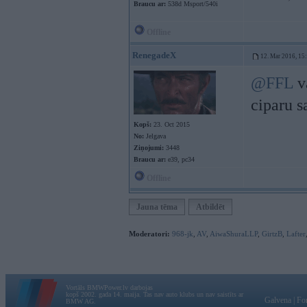
Braucu ar:
538d Msport/540i
Offline
RenegadeX
12. Mar 2016, 15
@FFL
v
ciparu s
Kopš:
23. Oct 2015
No:
Jelgava
Ziņojumi:
3448
Braucu ar:
e39, pc34
Offline
Jauna tēma
Atbildēt
Moderatori:
968-jk
,
AV
,
AiwaShuraLLP
,
GirtzB
,
Lafter
Vortāls BMWPower.lv darbojas
kopš 2002. gada 14. maija. Tas nav auto klubs un nav saistīts ar
Galvena
|
Fo
BMW AG.