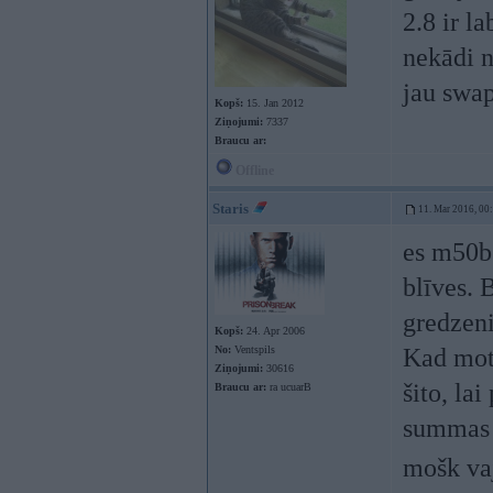
2.8 ir l
nekādi n
jau swap
Kopš:
15. Jan 2012
Ziņojumi:
7337
Braucu ar:
Offline
Staris
11. Mar 2016, 00
es m50b2
blīves. 
gredzeni
Kopš:
24. Apr 2006
No:
Ventspils
Kad moto
Ziņojumi:
30616
šito, la
Braucu ar:
ra ucuarB
summas s
mošk va