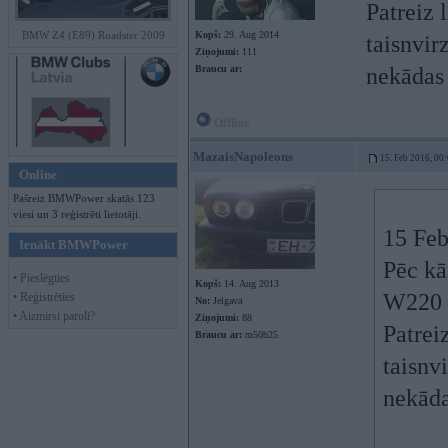
Patreiz 
BMW Z4 (E89) Roadster 2009
Kopš:
29. Aug 2014
taisnvir
Ziņojumi:
111
Braucu ar:
nekādas 
Offline
MazaisNapoleons
15. Feb 2016, 00
Online
Pašreiz BMWPower skatās 123
viesi un 3 reģistrēti lietotāji.
15 Feb
Ienākt BMWPower
Pēc kā
• Pieslēgties
Kopš:
14. Aug 2013
W220 k
• Reģistrēties
No:
Jelgava
• Aizmirsi paroli?
Ziņojumi:
88
Patrei
Braucu ar:
m50b25
taisnv
nekāda