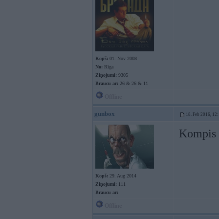
Kopš:
01. Nov 2008
No:
Rīga
Ziņojumi:
9305
Braucu ar:
26 & 26 & 11
Offline
gunbox
18. Feb 2016, 12
Kompis n
Kopš:
29. Aug 2014
Ziņojumi:
111
Braucu ar:
Offline