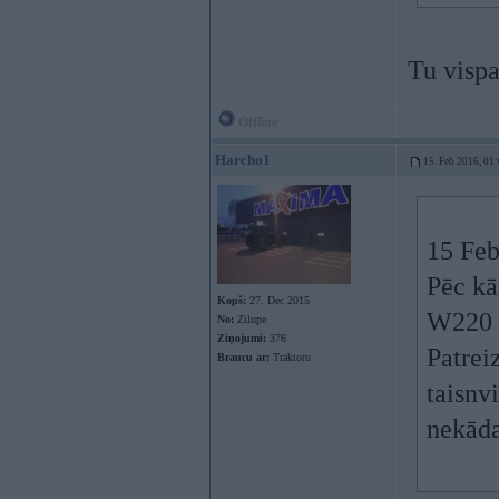
Tu vispa
Offline
Harcho1
15. Feb 2016, 01
15 Feb
Pēc kā
Kopš:
27. Dec 2015
W220 k
No:
Zilupe
Ziņojumi:
376
Patrei
Braucu ar:
Traktoru
taisnv
nekāda