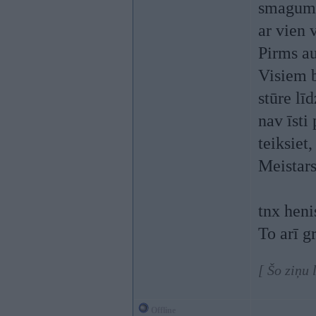
smagums 
ar vien 
Pirms au
Visiem b
stūre lī
nav īsti
teiksiet
Meistars
tnx heni
To arī g
[ Šo ziņu
Offline