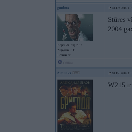
gunbox
18. Feb 2016, 11
Stūres v
2004 gad
Kopš:
29. Aug 2014
Ziņojumi:
111
Braucu ar:
Offline
Arturiks
18. Feb 2016, 11
W215 ir