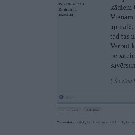
Kopš:
29. Aug 2014
kādiem 6
Ziņojumi:
111
Braucu ar:
Vienam n
apmalē, 
tad tas n
Varbūt k
nepateic
savērsum
[ Šo ziņu
Offline
Jauna tēma
Atbildēt
Moderatori:
968-jk
,
AV
,
AiwaShuraLLP
,
GirtzB
,
Lafter