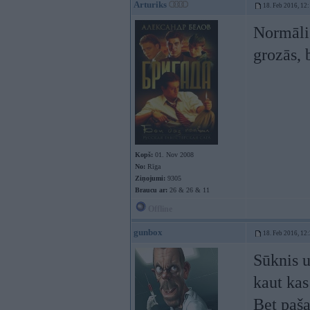
Arturiks
18. Feb 2016, 12
Normāli 
grozās, 
Kopš:
01. Nov 2008
No:
Rīga
Ziņojumi:
9305
Braucu ar:
26 & 26 & 11
Offline
gunbox
18. Feb 2016, 12
Sūknis u
kaut kas
Bet paša