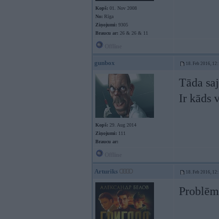
Kopš:
01. Nov 2008
No:
Rīga
Ziņojumi:
9305
Braucu ar:
26 & 26 & 11
Offline
gunbox
18. Feb 2016, 12
Tāda saj
Ir kāds 
Kopš:
29. Aug 2014
Ziņojumi:
111
Braucu ar:
Offline
Arturiks
18. Feb 2016, 12
Problēma