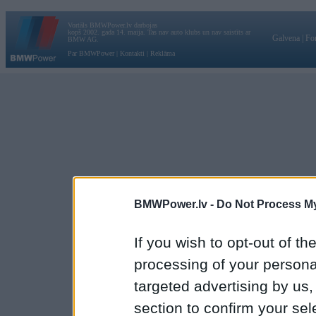
Vortāls BMWPower.lv darbojas
kopš 2002. gada 14. maija. Tas nav auto klubs un nav saistīts ar
Galvena
|
Fo
BMW AG.
Par BMWPower
|
Kontakti
|
Reklāma
BMWPower.lv -
Do Not Process My
If you wish to opt-out of the
processing of your personal
targeted advertising by us
section to confirm your sel