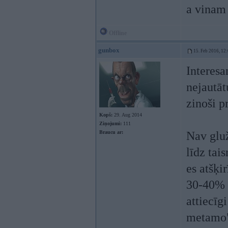
a vinam
Offline
gunbox
15. Feb 2016, 12
Interesa
nejautāt
zinoši p
Kopš:
29. Aug 2014
Ziņojumi:
111
Braucu ar:
Nav gluž
līdz tai
es atšķi
30-40% n
attiecīg
metamo