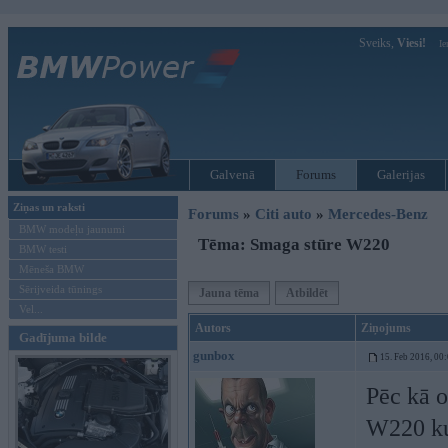
Sveiks,
Viesi!
Ie
Galvenā
Forums
Galerijas
Ziņas un raksti
Forums
»
Citi auto
»
Mercedes-Benz
BMW modeļu jaunumi
Tēma: Smaga stūre W220
BMW testi
Mēneša BMW
Sērijveida tūnings
Jauna tēma
Atbildēt
Vel...
Autors
Ziņojums
Gadījuma bilde
gunbox
15. Feb 2016, 00
Pēc kā o
W220 ku