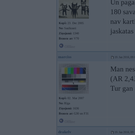
Un pagai
180 sava
nav kart
Kopš:
23. Dec 2005
No:
Saulkrasti
jaskatas
Ziņojumi:
1340
Braucu ar:
V70
Offline
marciss
19. Jan 2016, 09:
Man nese
(AR 2,4
Tur gan 
Kopš:
02. Mar 2007
No:
Rīga
Ziņojumi:
1636
Braucu ar:
G30 un F31
Offline
drakelv
19. Jan 2016, 09: