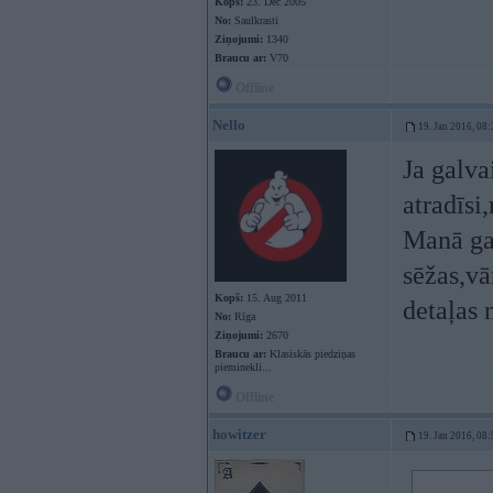
Kopš:
23. Dec 2005
No:
Saulkrasti
Ziņojumi:
1340
Braucu ar:
V70
Offline
Nello
19. Jan 2016, 08:
Ja galva
atradīsi
Manā ga
sēžas,vā
Kopš:
15. Aug 2011
detaļas 
No:
Rīga
Ziņojumi:
2670
Braucu ar:
Klasiskās piedziņas
pieminekli...
Offline
howitzer
19. Jan 2016, 08: