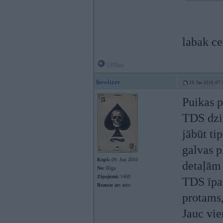
labak ce
Offline
howitzer
19. Jan 2016, 07:
Puikas p
TDS dzin
jābūt tip
galvas p
Kopš:
09. Jun 2010
detaļām 
No:
Rīga
Ziņojumi:
1460
TDS īpaš
Braucu ar:
auto
protams,
Jauc vie