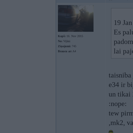
19 Jan
Es pal
Kopš:
16. Nov 2015
padomi
No:
Viļāni
Ziņojumi:
745
lai pa
Braucu ar:
A4
taisniba
e34 ir b
un tikai
:nope:
tew pirm
,mk2, v