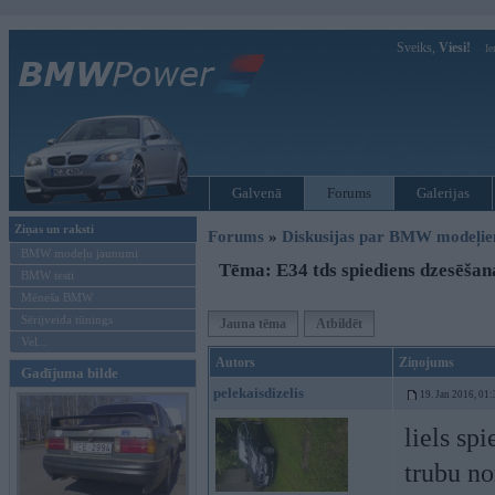
Sveiks,
Viesi!
Ie
Galvenā
Forums
Galerijas
Ziņas un raksti
Forums
»
Diskusijas par BMW modeļi
BMW modeļu jaunumi
Tēma: E34 tds spiediens dzesēšan
BMW testi
Mēneša BMW
Sērijveida tūnings
Jauna tēma
Atbildēt
Vel...
Autors
Ziņojums
Gadījuma bilde
pelekaisdizelis
19. Jan 2016, 01:
liels sp
trubu no