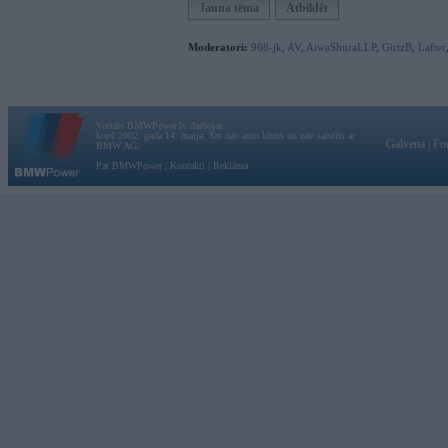
Jauna tēma
Atbildēt
Moderatori:
968-jk
,
AV
,
AiwaShuraLLP
,
GirtzB
,
Lafter
Vortāls BMWPower.lv darbojas
kopš 2002. gada 14. maija. Tas nav auto klubs un nav saistīts ar
Galvena
|
Fo
BMW AG.
Par BMWPower
|
Kontakti
|
Reklāma