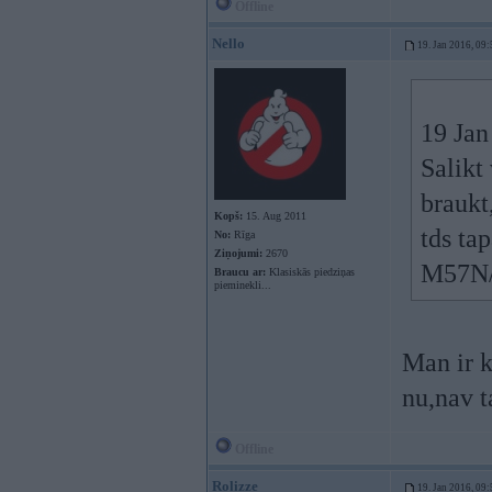
Offline
Nello
19. Jan 2016, 09:
19 Jan
Salikt
braukt
Kopš:
15. Aug 2011
tds ta
No:
Rīga
Ziņojumi:
2670
M57N/
Braucu ar:
Klasiskās piedziņas
pieminekli...
Man ir k
nu,nav t
Offline
Rolizze
19. Jan 2016, 09: