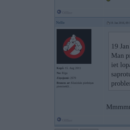
Offline
Nello
19. Jan 2016, 09:
19 Jan
Man pr
iet lo
Kopš:
15. Aug 2011
saprot
No:
Rīga
Ziņojumi:
2670
proble
Braucu ar:
Klasiskās piedziņas
pieminekli...
Mmmmmmm
Offline