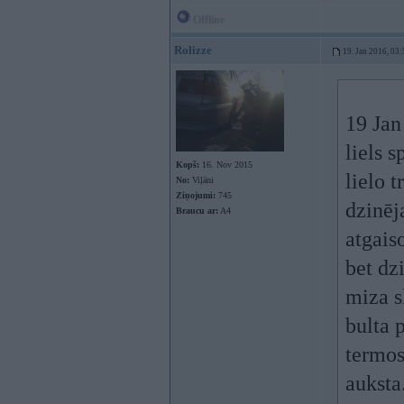
Offline
Rolizze
19. Jan 2016, 03:
19 Jan
liels 
Kopš:
16. Nov 2015
lielo 
No:
Viļāni
Ziņojumi:
745
dzinēj
Braucu ar:
A4
atgais
bet dz
miza s
bulta 
termos
auksta