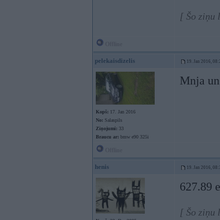
[ Šo ziņu 
Offline
pelekaisdizelis
19. Jan 2016, 08:
Mnja un 
Kopš:
17. Jan 2016
No:
Salaspils
Ziņojumi:
33
Braucu ar:
bmw e90 325i
Offline
henis
19. Jan 2016, 08:
627.89 e
[ Šo ziņu 