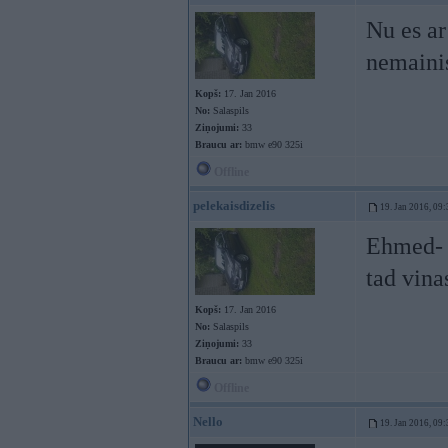
Nu es ar
nemainis
Kopš:
17. Jan 2016
No:
Salaspils
Ziņojumi:
33
Braucu ar:
bmw e90 325i
Offline
pelekaisdizelis
19. Jan 2016, 09:
Ehmed- t
tad vina
Kopš:
17. Jan 2016
No:
Salaspils
Ziņojumi:
33
Braucu ar:
bmw e90 325i
Offline
Nello
19. Jan 2016, 09: