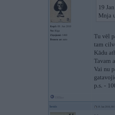
19 Jan
Mnja u
Kopš:
09. Jun 2010
No:
Rīga
Tu vēl p
Ziņojumi:
1460
Braucu ar:
auto
tam cilv
Kādu atb
Tavam a
Vai nu p
gatavoji
p.s. - 1
Offline
henis
19. Jan 2016, 08: