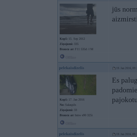
jūs norm
aizmirst
Kopš:
15. Sep 2012
Ziņojumi:
335
Braucu ar:
F11 535d ///M
Offline
pelekaisdizelis
19. Jan 2016, 09:
Es palug
padomiem
pajokotu
Kopš:
17. Jan 2016
No:
Salaspils
Ziņojumi:
33
Braucu ar:
bmw e90 325i
Offline
pelekaisdizelis
19. Jan 2016, 09: