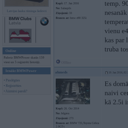
temp. 90
Kopš:
17. Jan 2016
No:
Salaspils
nesanāk 
Latvijas lauku tūninga šedevri
Ziņojumi:
33
Braucu ar:
bmw e90 325i
temperat
vienu e4
kas par 
truba to
Online
Pašreiz BMWPower skatās 159
viesi un 5 reģistrēti lietotāji.
Offline
Ienākt BMWPower
ahmeds
19. Jan 2016, 02:
• Pieslēgties
Es domāju
• Reģistrēties
• Aizmirsi paroli?
naivi ce
kā 2.5i 
Kopš:
26. Oct 2014
No:
Jelgava
Ziņojumi:
273
Braucu ar:
BMW 725,Toyota Celica
2.0GT-i