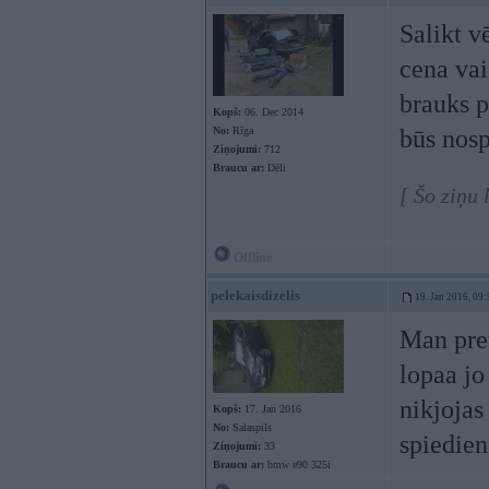
Salikt v
cena vai
brauks 
Kopš:
06. Dec 2014
No:
Rīga
būs nos
Ziņojumi:
712
Braucu ar:
Dēli
[ Šo ziņu
Offline
pelekaisdizelis
19. Jan 2016, 09:
Man pret
lopaa jo
nikjojas
Kopš:
17. Jan 2016
No:
Salaspils
spiedien
Ziņojumi:
33
Braucu ar:
bmw e90 325i