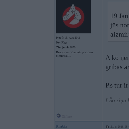
19 Jan
jūs no
aizmir
Kopš:
15. Aug 2011
No:
Rīga
Ziņojumi:
2670
Braucu ar:
Klasiskās piedziņas
A ko ņem
pieminekli...
gribās a
P.s tur i
[ Šo ziņu 
Offline
Krabiz
19. Jan 2016, 09: