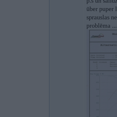
p.s un salī
ūber puper l
sprauslas ne
problēma ...