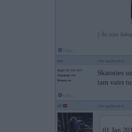
[ Šo ziņu labo
Offline
esir
01. Jan 2016, 22:12
Kopš:
08. Feb 2010
Skatoties u
Ziņojumi:
690
tam vairs tu
Braucu ar:
Offline
AF
02. Jan 2016, 09:14
01 Jan 201