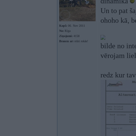
dinamika
Un to pat ša
ohoho kā, be
Kopš:
06. Nov 2011
No:
Rīga
Ziņojumi:
4158
Braucu ar:
stūri rokās!
bilde no int
vērojam li
redz kur ta