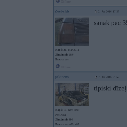
Offline
Zeebalds
01. Jan 2016, 17:37
sanāk pēc 3
Kopš:
31. Mar 2011
Ziņojumi:
1694
Braucu ar:
Offline
pekinens
01. Jan 2016, 21:52
tipiski dīze
Kopš:
10. Nov 2009
No:
Rīga
Ziņojumi:
980
Braucu ar:
e30; e87