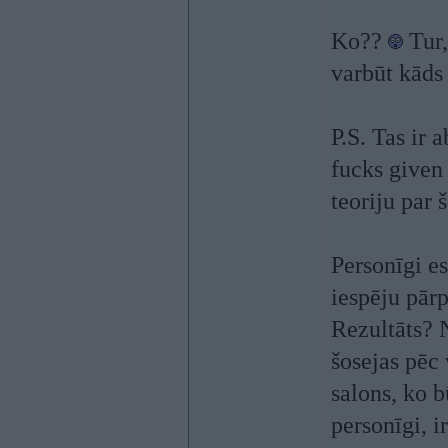
Ko??
Tur,
varbūt kāds
P.S. Tas ir 
fucks given
teoriju par 
Personīgi e
iespēju pār
Rezultāts? 
šosejas pēc 
salons, ko 
personīgi, i