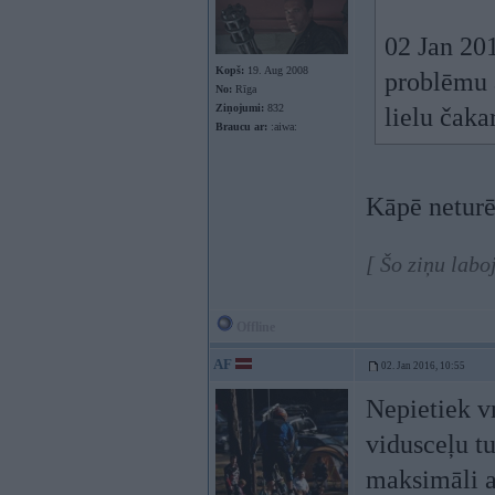
02 Jan 201
Kopš:
19. Aug 2008
problēmu a
No:
Rīga
Ziņojumi:
832
lielu čaka
Braucu ar:
:aiwa:
Kāpē neturē
[ Šo ziņu labo
Offline
AF
02. Jan 2016, 10:55
Nepietiek vn
vidusceļu tu
maksimāli at