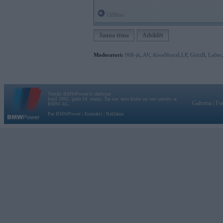
Offline
Jauna tēma
Atbildēt
Moderatori:
968-jk
,
AV
,
AiwaShuraLLP
,
GirtzB
,
Lafter
Vortāls BMWPower.lv darbojas
kopš 2002. gada 14. maija. Tas nav auto klubs un nav saistīts ar
Galvena
|
Fo
BMW AG.
Par BMWPower
|
Kontakti
|
Reklāma