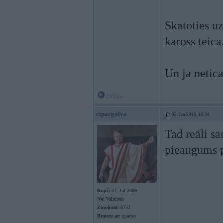
Skatoties uz
kaross teica
Un ja netic
Offline
cipargalva
02. Jan 2016, 13:34
Tad reāli san
pieaugums 
Kopš:
07. Jul 2009
No:
Valmiera
Ziņojumi:
6752
Braucu ar:
quattro