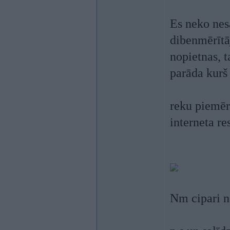
Es neko nes
dibenmērītāj
nopietnas, 
parāda kurš 
reku piemēr
interneta re
Nm cipari na