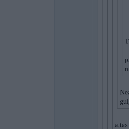
T
p
Nea
gul
ā,tas