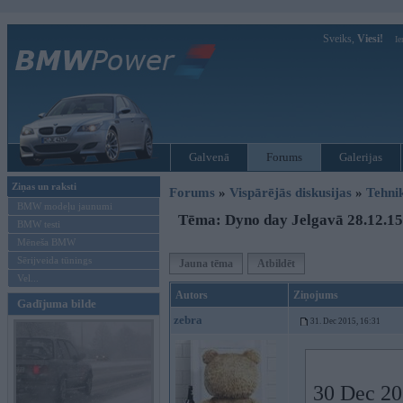
Sveiks,
Viesi!
Ie
Galvenā
Forums
Galerijas
Ziņas un raksti
Forums
»
Vispārējās diskusijas
»
Tehni
BMW modeļu jaunumi
Tēma: Dyno day Jelgavā 28.12.15
BMW testi
Mēneša BMW
Sērijveida tūnings
Jauna tēma
Atbildēt
Vel...
Autors
Ziņojums
Gadījuma bilde
zebra
31. Dec 2015, 16:31
30 Dec 201