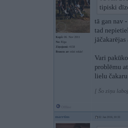
tipiski dī
tā gan nav -
tad nepietie
Kopš:
06. Nov 2011
jāčakarējas 
No:
Rīga
Ziņojumi:
4158
Braucu ar:
stūri rokās!
Vari pakūkot
problēmu at
lielu čakaru
[ Šo ziņu labo
Offline
marrtins
02. Jan 2016, 10:33