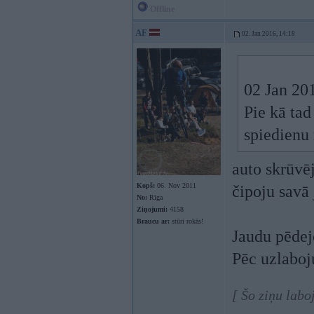
Offline
AF
02. Jan 2016, 14:18
02 Jan 201
Pie kā tad
spiedienu
auto skrūvē
Kopš:
06. Nov 2011
čipoju savā
No:
Rīga
Ziņojumi:
4158
Braucu ar:
stūri rokās!
Jaudu pēdej
Pēc uzlaboj
[ Šo ziņu labo