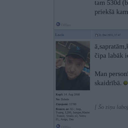
tam 530d (ba
priekšā kam 
Offline
Locis
31. Dec 2015, 17:47
ā,sapratām,
čipa labāk i
Man personīg
skaidrībā.
Kopš:
14. Aug 2008
No:
Dobele
Ziņojumi:
11700
[ Šo ziņu labo
Braucu ar:
X5 , Jeep,
Tuareg, L200, Jumper,Master
,Transit, Stralis x2, Volvo
FL, Atego, Deu
Offline