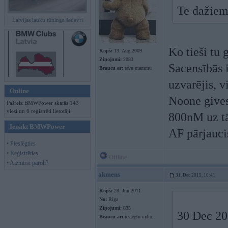
Te dažiem 
Latvijas lauku tūninga šedevri
Ko tieši tu 
Kopš:
13. Aug 2009
Ziņojumi:
2083
Sacensībās i
Braucu ar:
tavu mammu
uzvarējis, v
Online
Noone gives
Pašreiz BMWPower skatās 143
viesi un 6 reģistrēti lietotāji.
800nM uz tā
Ienākt BMWPower
AF pārjaucis
• Pieslēgties
• Reģistrēties
Offline
• Aizmirsi paroli?
akmens
31. Dec 2015, 16:41
Kopš:
28. Jun 2011
No:
Rīga
Ziņojumi:
835
30 Dec 201
Braucu ar:
ieslēgtu radio