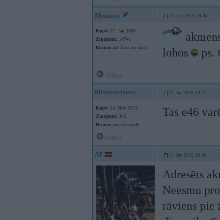
Montana
31. Dec 2015, 20:03
Kopš:
27. Jan 2008
akmens 
Ziņojumi:
10741
Braucu ar:
Šahs un mats !
lohos
ps. 
Offline
Misterstvisters
01. Jan 2016, 13:15
Kopš:
24. Nov 2013
Tas e46 varē
Ziņojumi:
343
Braucu ar:
ra ucuarB
Offline
AF
01. Jan 2016, 16:46
Adresēts a
Neesmu pro š
rāviens pie