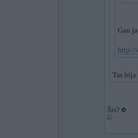
Gan ja
http:/
Tas bija
Šis?