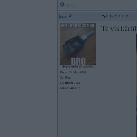
Offline
kars
01. Jan 2016, 21:55
Te vis kārtī
Kopš:
13. May 2006
No:
Rīga
Ziņojumi:
7661
Braucu ar:
velo