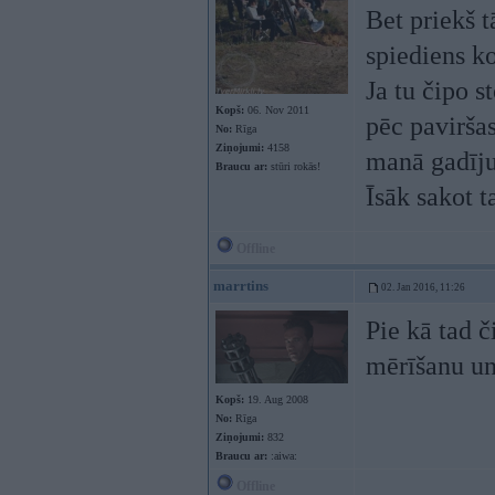
Bet priekš t
spiediens ko
Ja tu čipo s
Kopš:
06. Nov 2011
pēc paviršas
No:
Rīga
Ziņojumi:
4158
manā gadīju
Braucu ar:
stūri rokās!
Īsāk sakot t
Offline
marrtins
02. Jan 2016, 11:26
Pie kā tad č
mērīšanu un
Kopš:
19. Aug 2008
No:
Rīga
Ziņojumi:
832
Braucu ar:
:aiwa:
Offline