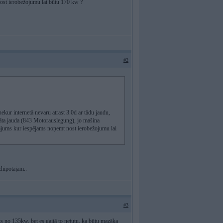
nost ierobežojumu lai būtu 170 kw ?
#2
kur internetā nevaru atrast 3.0d ar tādu jaudu,
āta jauda (843 Motorauslegung), jo mašina
utājums kur iespējams noņemt nost ierobežojumu lai
chipotajam..
#3
ofts no 135kw, bet es gaitā to nejutu, ka būtu mazāka