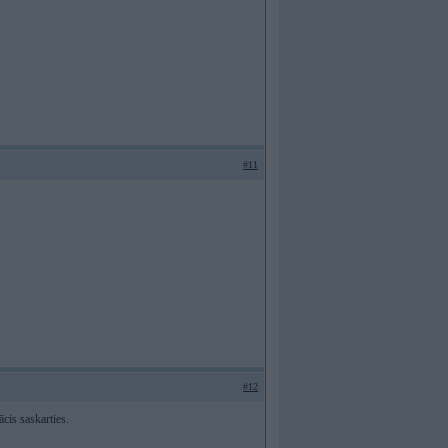
#11
#12
cis saskarties.