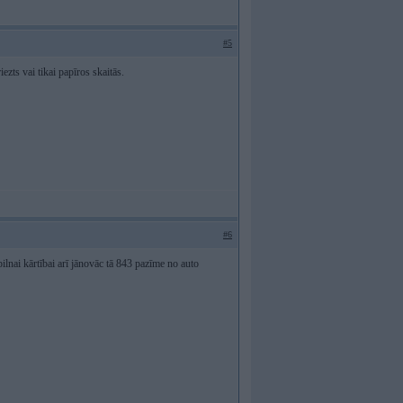
#5
iezts vai tikai papīros skaitās.
#6
 pilnai kārtībai arī jānovāc tā 843 pazīme no auto