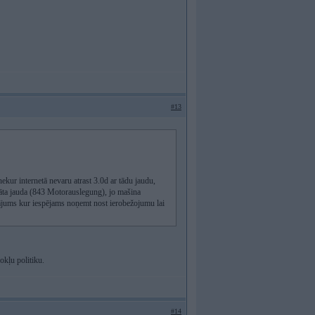
#13
kur internetā nevaru atrast 3.0d ar tādu jaudu,
āta jauda (843 Motorauslegung), jo mašina
utājums kur iespējams noņemt nost ierobežojumu lai
okļu politiku.
#14