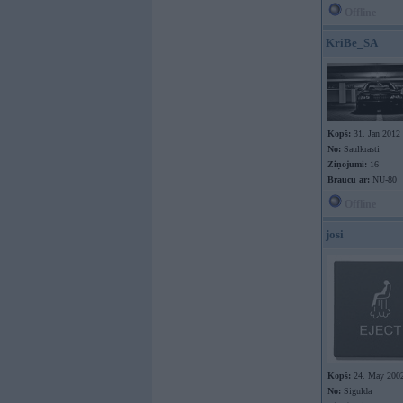
Offline
KriBe_SA
Kopš:
31. Jan 2012
No:
Saulkrasti
Ziņojumi:
16
Braucu ar:
NU-80
Offline
josi
Kopš:
24. May 200
No:
Sigulda