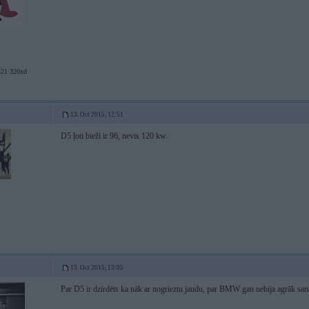
1 320xd
13. Oct 2015, 12:51
D5 ļoti bieži ir 96, nevis 120 kw.
13. Oct 2015, 13:05
Par D5 ir dzirdēts ka nāk ar nogrieztu jaudu, par BMW gan nebija agrāk sanā