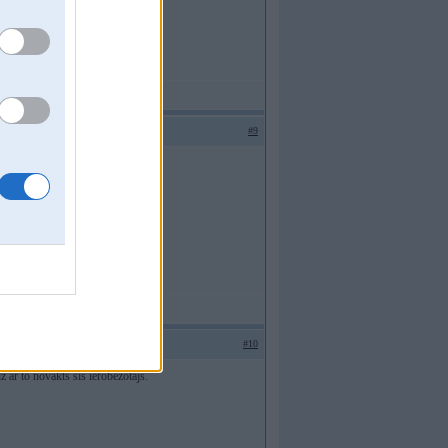
#9
#10
 ar to novākts šis ierobežotājs.