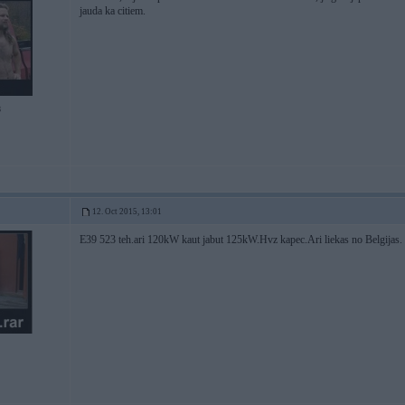
jauda ka citiem.
8
12. Oct 2015, 13:01
E39 523 teh.ari 120kW kaut jabut 125kW.Hvz kapec.Ari liekas no Belgijas.