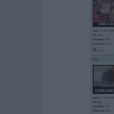
Kopš:
28. Nov 200
No:
Cēsis
Ziņojumi:
1475
Braucu ar:
XY-28
Offline
Billy
Kopš:
15. Feb 2010
No:
Rīga
Ziņojumi:
1705
Braucu ar:
DS4