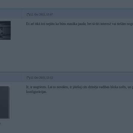
12. Oct 2015, 13:07
Es arī itkā īsti nejūtu ka būtu mazāka jauda, bet tā tīri interesē vai tiešām nogr
12. Oct 2015, 13:12
Ir, ir nogriezts. Lai to novāktu, ir jāiešuj cits dzinēja vadības bloka softs, un
konfigurācijas.
2