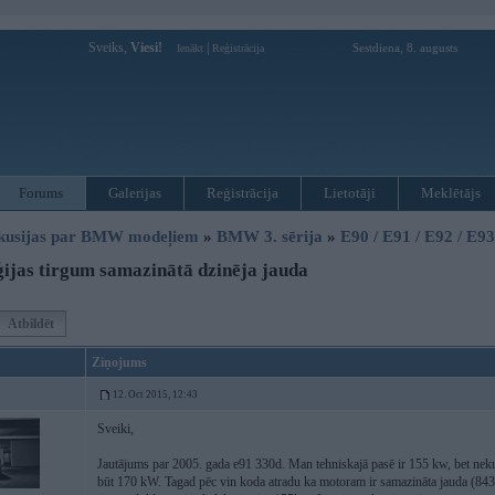
Sveiks,
Viesi!
|
Sestdiena, 8. augusts
Ienākt
Reģistrācija
Forums
Galerijas
Reģistrācija
Lietotāji
Meklētājs
kusijas par BMW modeļiem
»
BMW 3. sērija
»
E90 / E91 / E92 / E9
ijas tirgum samazinātā dzinēja jauda
Atbildēt
Ziņojums
12. Oct 2015, 12:43
Sveiki,
Jautājums par 2005. gada e91 330d. Man tehniskajā pasē ir 155 kw, bet nekur 
būt 170 kW. Tagad pēc vin koda atradu ka motoram ir samazināta jauda (843