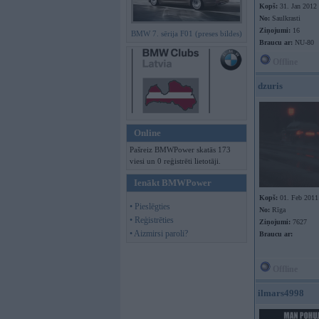
Kopš:
31. Jan 2012
No:
Saulkrasti
Ziņojumi:
16
BMW 7. sērija F01 (preses bildes)
Braucu ar:
NU-80
Offline
dzuris
Online
Pašreiz BMWPower skatās 173
viesi un 0 reģistrēti lietotāji.
Ienākt BMWPower
Kopš:
01. Feb 2011
• Pieslēgties
No:
Rīga
• Reģistrēties
Ziņojumi:
7627
• Aizmirsi paroli?
Braucu ar:
Offline
ilmars4998