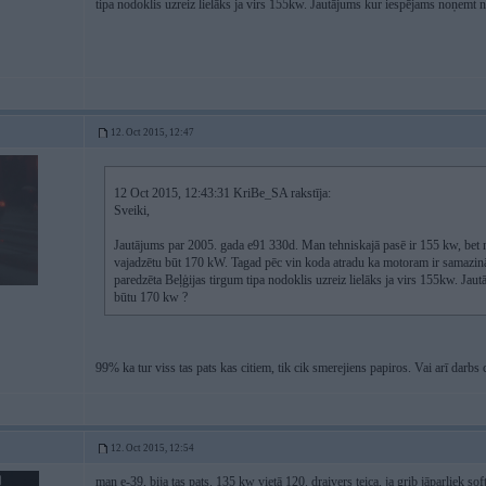
tipa nodoklis uzreiz lielāks ja virs 155kw. Jautājums kur iespējams noņemt 
12. Oct 2015, 12:47
12 Oct 2015, 12:43:31 KriBe_SA rakstīja:
Sveiki,
Jautājums par 2005. gada e91 330d. Man tehniskajā pasē ir 155 kw, bet ne
vajadzētu būt 170 kW. Tagad pēc vin koda atradu ka motoram ir samazin
paredzēta Beļģijas tirgum tipa nodoklis uzreiz lielāks ja virs 155kw. Ja
būtu 170 kw ?
99% ka tur viss tas pats kas citiem, tik cik smerejiens papiros. Vai arī darbs 
12. Oct 2015, 12:54
man e-39, bija tas pats. 135 kw vietā 120. draivers teica, ja grib jāparliek s