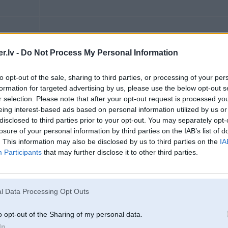
12. Oct 2015, 13:22
.lv -
Do Not Process My Personal Information
12 Oct 2015, 13:12:14 josi rakstīja:
to opt-out of the sale, sharing to third parties, or processing of your per
Ir, ir nogriezts. Lai to novāktu, ir jāiešuj cits dzinēja vadības bloka softs
konfigurācijas.
formation for targeted advertising by us, please use the below opt-out s
r selection. Please note that after your opt-out request is processed y
eing interest-based ads based on personal information utilized by us or
disclosed to third parties prior to your opt-out. You may separately opt-
Uz wess select vai BM auto jāved ?
losure of your personal information by third parties on the IAB’s list of
. This information may also be disclosed by us to third parties on the
IA
Participants
that may further disclose it to other third parties.
12. Oct 2015, 14:46
Dīleri to nedarīs, meklē kādu mazāku servisu vai čiptunerus.
l Data Processing Opt Outs
o opt-out of the Sharing of my personal data.
In