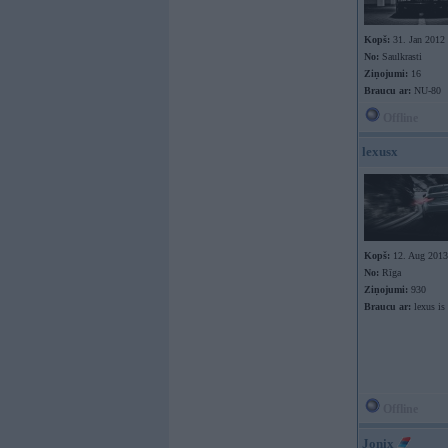
Kopš:
31. Jan 2012
No:
Saulkrasti
Ziņojumi:
16
Braucu ar:
NU-80
Offline
lexusx
Kopš:
12. Aug 2013
No:
Rīga
Ziņojumi:
930
Braucu ar:
lexus is
Offline
Jonix