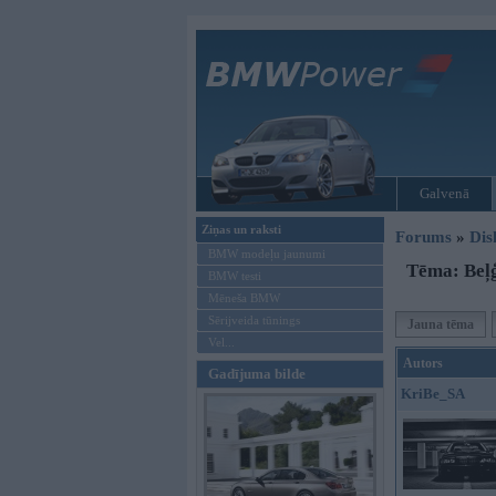
Galvenā
Ziņas un raksti
Forums
»
Dis
BMW modeļu jaunumi
Tēma: Beļģ
BMW testi
Mēneša BMW
Sērijveida tūnings
Jauna tēma
Vel...
Autors
Gadījuma bilde
KriBe_SA