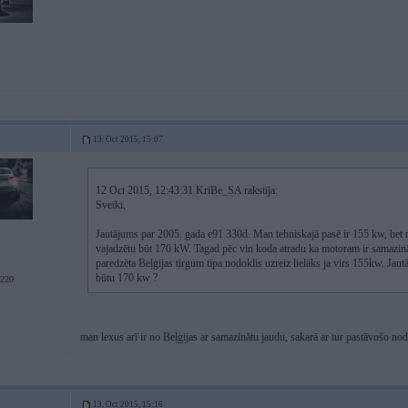
13. Oct 2015, 15:07
12 Oct 2015, 12:43:31 KriBe_SA rakstīja:
Sveiki,
Jautājums par 2005. gada e91 330d. Man tehniskajā pasē ir 155 kw, bet ne
vajadzētu būt 170 kW. Tagad pēc vin koda atradu ka motoram ir samazin
paredzēta Beļģijas tirgum tipa nodoklis uzreiz lielāks ja virs 155kw. Ja
būtu 170 kw ?
 220
man lexus arī ir no Beļģijas ar samazinātu jaudu, sakarā ar tur pastāvošo nod
13. Oct 2015, 15:16