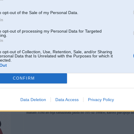
2
o opt-out of the Sale of my Personal Data.
In
to opt-out of processing my Personal Data for Targeted
ing.
In
12. Oct 2015, 14:47
Ok skaidrs paldies.
o opt-out of Collection, Use, Retention, Sale, and/or Sharing
ersonal Data that Is Unrelated with the Purposes for which it
lected.
Out
CONFIRM
Data Deletion
Data Access
Privacy Policy
12. Oct 2015, 16:31
manam 318d arī bija samazināta jauda no 105 uz 100kw, kaross pārčipoja līdz