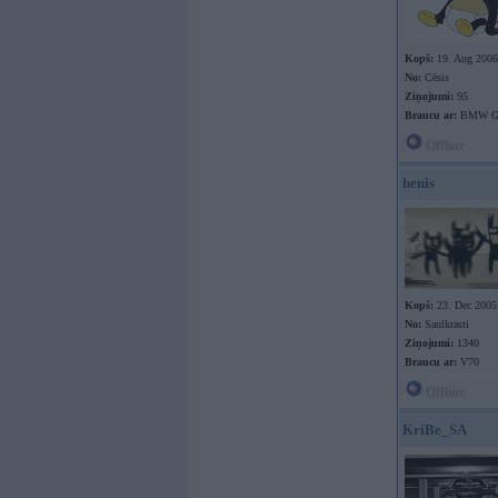
Kopš:
19. Aug 2006
No:
Cēsis
Ziņojumi:
95
Braucu ar:
BMW G2
Offline
henis
Kopš:
23. Dec 2005
No:
Saulkrasti
Ziņojumi:
1340
Braucu ar:
V70
Offline
KriBe_SA