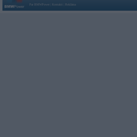
Par BMWPower
|
Kontakti
|
Reklāma