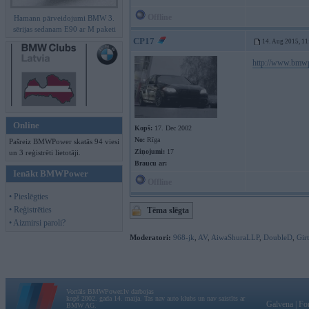
Offline
Hamann pārveidojumi BMW 3.
sērijas sedanam E90 ar M paketi
CP17
14. Aug 2015, 11
http://www.bmwp
Online
Kopš:
17. Dec 2002
No:
Rīga
Pašreiz BMWPower skatās 94 viesi
Ziņojumi:
17
un 3 reģistrēti lietotāji.
Braucu ar:
Ienākt BMWPower
Offline
• Pieslēgties
• Reģistrēties
Tēma slēgta
• Aizmirsi paroli?
Moderatori:
968-jk
,
AV
,
AiwaShuraLLP
,
DoubleD
,
Gir
Vortāls BMWPower.lv darbojas
kopš 2002. gada 14. maija. Tas nav auto klubs un nav saistīts ar
Galvena
|
Fo
BMW AG.