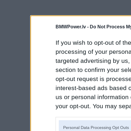
BMWPower.lv -
Do Not Process My
If you wish to opt-out of the
processing of your personal
targeted advertising by us
section to confirm your sel
opt-out request is proces
interest-based ads based o
us or personal information d
your opt-out. You may separ
disclosure of your personal
IAB’s list of downstream pa
Personal Data Processing Opt Outs