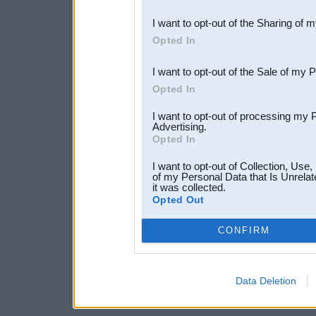
also be disclosed by us to 
I want to opt-out of the Sharing of 
Downstream Participants
th
Opted In
third parties.
I want to opt-out of the Sale of my 
Opted In
I want to opt-out of processing my 
Advertising.
Opted In
I want to opt-out of Collection, Use
of my Personal Data that Is Unrelat
it was collected.
Opted Out
CONFIRM
Data Deletion