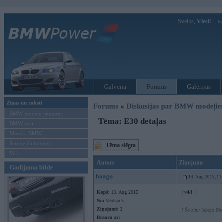
Sveiks,
Viesi!
Ie
Galvenā
Forums
Galerijas
Ziņas un raksti
Forums
»
Diskusijas par BMW modeļi
BMW modeļu jaunumi
Tēma: E30 detaļas
BMW testi
Mēneša BMW
Sērijveida tūnings
Tēma slēgta
Vel...
Autors
Ziņojums
Gadījuma bilde
haago
14. Aug 2015, 11
[rekl.]
Kopš:
13. Aug 2015
No:
Ventspils
Ziņojumi:
2
[ Šo ziņu laboja Bi
Braucu ar: