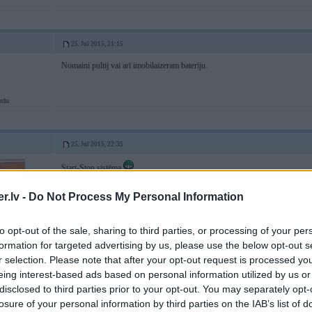
25. Jul 2015, 21:15
Nomaini pultij vai arī imobilaizeram bateriju.
rdu
25. Jul 2015, 22:35
Start-Stop sistēma
.lv -
Do Not Process My Personal Information
to opt-out of the sale, sharing to third parties, or processing of your per
formation for targeted advertising by us, please use the below opt-out s
r selection. Please note that after your opt-out request is processed y
eing interest-based ads based on personal information utilized by us or
disclosed to third parties prior to your opt-out. You may separately opt-
a karti
losure of your personal information by third parties on the IAB’s list of