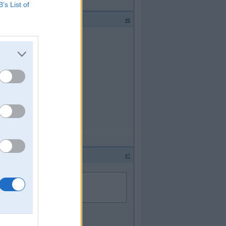
B’s List of
#6
 drošinātāju bloku.
#7
, turpini braukt laimigs ar VW