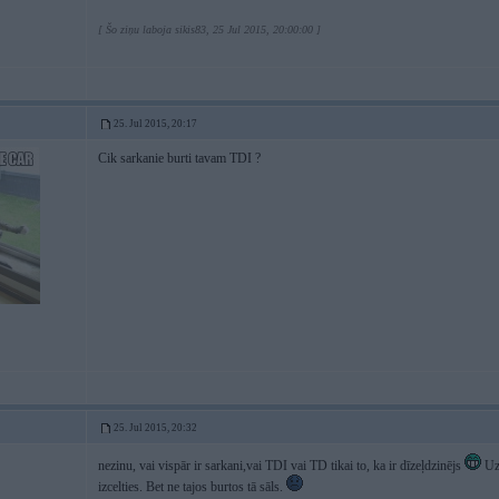
[ Šo ziņu laboja sikis83, 25 Jul 2015, 20:00:00 ]
25. Jul 2015, 20:17
Cik sarkanie burti tavam TDI ?
25. Jul 2015, 20:32
nezinu, vai vispār ir sarkani,vai TDI vai TD tikai to, ka ir dīzeļdzinējs
Uz 
izcelties. Bet ne tajos burtos tā sāls.