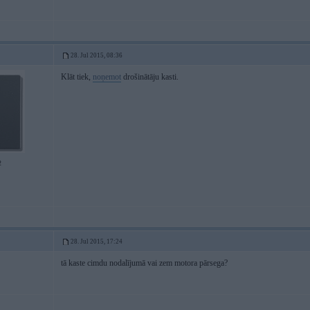
28. Jul 2015, 08:36
Klāt tiek,
noņemot
drošinātāju kasti.
2
28. Jul 2015, 17:24
tā kaste cimdu nodalījumā vai zem motora pārsega?