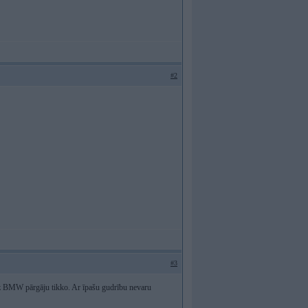
#2
#3
BMW pārgāju tikko. Ar īpašu gudrību nevaru