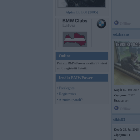
Alpina B5 E60 (2005)
Offline
edzhaans
Online
Pašreiz BMWPower skatās 97 viesi
un 0 reģistrēti lietotāji.
Ienākt BMWPower
• Pieslēgties
Kopš:
15. Jan 2012
• Reģistrēties
Ziņojumi:
7337
• Aizmirsi paroli?
Braucu ar:
Offline
sikis83
Kopš:
25. Jul 2015
Ziņojumi:
4