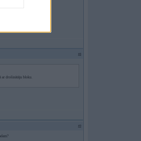
#8
 ar drošinātāju bloku.
#9
vadam?