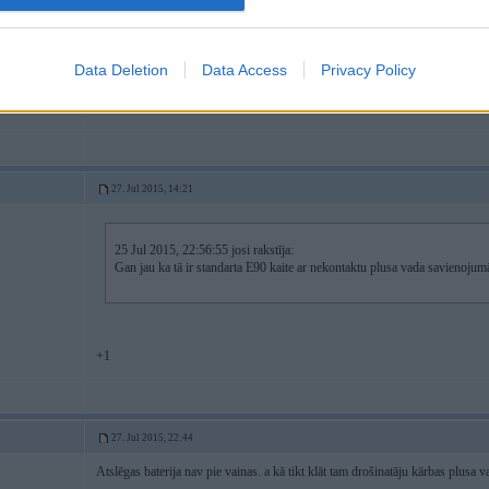
-----------------
diagnostika, elektronikas remonts & pretaizdzīšanas iekārtas.
Data Deletion
Data Access
Privacy Policy
a ratiem pa alko
27. Jul 2015, 14:21
25 Jul 2015, 22:56:55 josi rakstīja:
Gan jau ka tā ir standarta E90 kaite ar nekontaktu plusa vada savienojumā
+1
27. Jul 2015, 22:44
Atslēgas baterija nav pie vainas. a kā tikt klāt tam drošinatāju kārbas plusa 