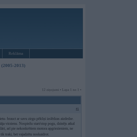
Reklāma
3 (2005-2013)
12 ziņojumi • Lapa 1 no 1 •
#1
u- brauct ar savu zirgu pēkšņi izslēdzas aizdedze.
āja virzienu. Nospiežu start/stop pogu, dzinējs atkal
lāri, arī pie nekonkrētiem motora apgriezieniem, ne
tik traki, bet vajadzētu noskaidrot.