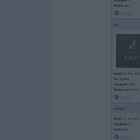
Ziņojumi:
4
Braucu ar:
Offline
josi
Kopš:
24. May 200
No:
Sigulda
Ziņojumi:
3320
Braucu ar:
Puf-puf
Offline
sikis83
Kopš:
25. Jul 2015
Ziņojumi:
4
Braucu ar:
Offline