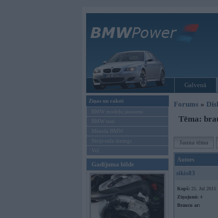
Galvenā
Ziņas un raksti
Forums
»
Dis
BMW modeļu jaunumi
Tēma: brau
BMW testi
Mēneša BMW
Sērijveida tūnings
Jauna tēma
Vel...
Autors
Gadījuma bilde
sikis83
Kopš:
25. Jul 2015
Ziņojumi:
4
Braucu ar: