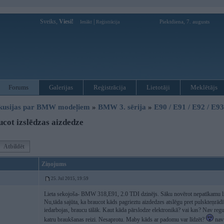
Sveiks,
Viesi!
|
Piektdiena, 7. augusts
Ienākt
Reģistrācija
Forums
Galerijas
Reģistrācija
Lietotāji
Meklētājs
kusijas par BMW modeļiem
»
BMW 3. sērija
»
E90 / E91 / E92 / E9
cot izslēdzas aizdedze
Atbildēt
Ziņojums
25. Jul 2015, 19:59
Lieta sekojoša- BMW 318,E91, 2.0 TDI dzinējs. Sāku novērot nepatīkamu liet
Nu,tāda sajūta, ka braucot kāds pagrieztu aizdedzes atslēgu pret pulskteņrādīt
iedarbojas, braucu tālāk. Kaut kāda pārslodze elektronikā? vai kas? Nav regu
katru braukšanas reizi. Nesaprotu. Maby kāds ar padomu var līdzēt?
nav 