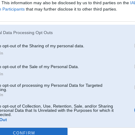
. This information may also be disclosed by us to third parties on the
IA
Participants
that may further disclose it to other third parties.
25. Jul 2015, 22:56
Gan jau ka tā ir standarta E90 kaite ar nekontaktu plusa vada savienojumā ar
l Data Processing Opt Outs
o opt-out of the Sharing of my personal data.
In
2
o opt-out of the Sale of my Personal Data.
In
to opt-out of processing my Personal Data for Targeted
ing.
25. Jul 2015, 23:50
In
o opt-out of Collection, Use, Retention, Sale, and/or Sharing
ersonal Data that Is Unrelated with the Purposes for which it
25 Jul 2015, 20:32:59 sikis83 rakstīja:
lected.
Ar īpašu gudrību nevaru izcelties.
Out
Tieshi tajos burtos ir taa sals! Nevajag tev tadu auto un nevajag vispar bmw
CONFIRM