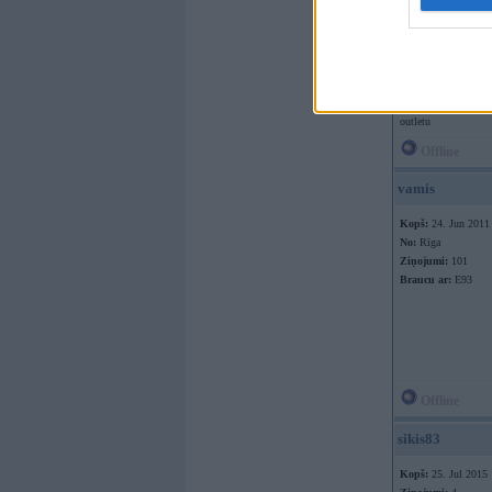
Kopš:
22. Jun 2002
No:
Rīga
Ziņojumi:
31536
Braucu ar:
iepirkum
outletu
Offline
vamis
Kopš:
24. Jun 2011
No:
Rīga
Ziņojumi:
101
Braucu ar:
E93
Offline
sikis83
Kopš:
25. Jul 2015