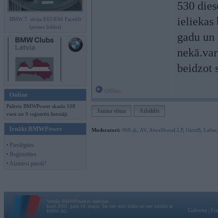
530 dies
ieliekas
BMW 7. sērija E65/E66 Facelift
(preses bildes)
gadu un 
nekā.var
beidzot 
Offline
Online
Pašreiz BMWPower skatās 108
Jauna tēma
Atbildēt
viesi un 9 reģistrēti lietotāji.
Ienākt BMWPower
Moderatori:
968-jk
,
AV
,
AiwaShuraLLP
,
GirtzB
,
Lafter
• Pieslēgties
• Reģistrēties
• Aizmirsi paroli?
Vortāls BMWPower.lv darbojas
kopš 2002. gada 14. maija. Tas nav auto klubs un nav saistīts ar
Galvena
|
Fo
BMW AG.