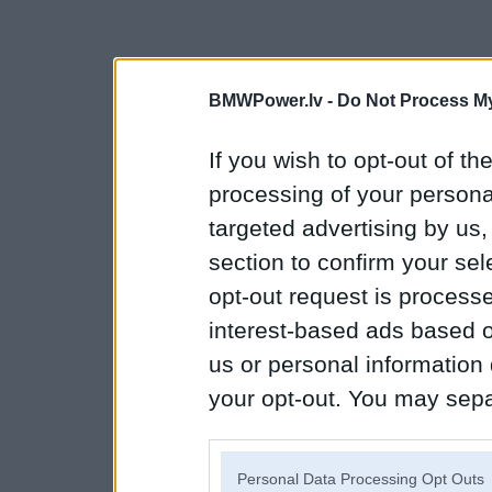
BMWPower.lv -
Do Not Process My
If you wish to opt-out of the
processing of your personal
targeted advertising by us
section to confirm your sel
opt-out request is proces
interest-based ads based o
us or personal information d
your opt-out. You may separ
disclosure of your personal
IAB’s list of downstream pa
Personal Data Processing Opt Outs