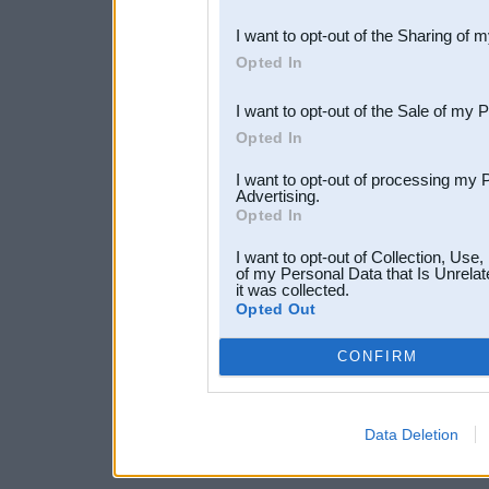
also be disclosed by us to 
I want to opt-out of the Sharing of 
Downstream Participants
th
Opted In
third parties.
I want to opt-out of the Sale of my 
Opted In
I want to opt-out of processing my 
Advertising.
Opted In
I want to opt-out of Collection, Use
of my Personal Data that Is Unrelat
it was collected.
Opted Out
CONFIRM
Data Deletion