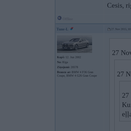
Cesis, r
Offline
Tune-L
27. Nov 2015, 10
27 Nov
Kopš:
12. Jun 2002
No:
Rīga
Ziņojumi:
20578
27 N
Braucu ar:
BMW 4 F36 Gran
Coupe, BMW 4 G26 Gran Coupe
27 
Kur
eļļ