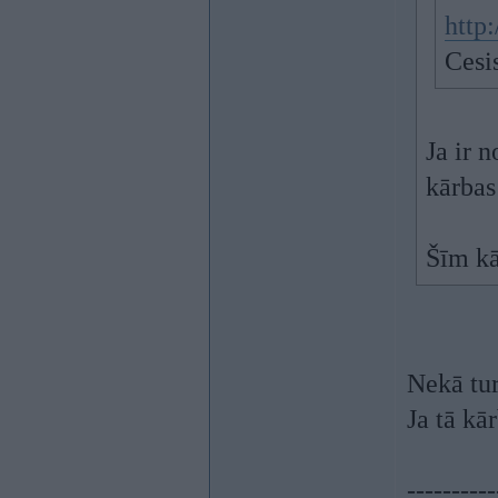
http:
Cesis
Ja ir 
kārbas
Šīm k
Nekā tur
Ja tā kā
----------