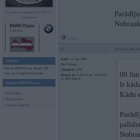
Parādīju
No pelniem atdzimis E36 M3 GT
Individual
Nobrau
Offline
12
27. Nov 2015, 09
Kopš:
11. Jun 2006
Online
No:
Tukums
Pašreiz BMWPower skatās 188
Ziņojumi:
1548
09 Jun
viesi un 4 reģistrēti lietotāji.
Braucu ar:
E 39 3.0 dA. Volvo FH
12 460, Euro 6.
Ienākt BMWPower
Ir kād
Kādu eļ
• Pieslēgties
• Reģistrēties
• Aizmirsi paroli?
Parādī
palīdz
Nobra