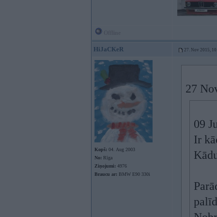
Offline
HiJaCKeR
27. Nov 2015, 10
27 Nov
09 J
Ir k
Kopš:
04. Aug 2003
Kādu 
No:
Rīga
Ziņojumi:
4976
Braucu ar:
BMW E90 330i
Parād
palīd