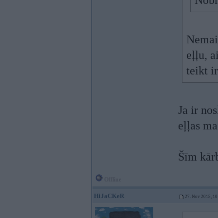
Nobr
Nemain
eļļu, a
teikt i
Ja ir no
eļļas ma
Šīm kār
Offline
HiJaCKeR
27. Nov 2015, 10