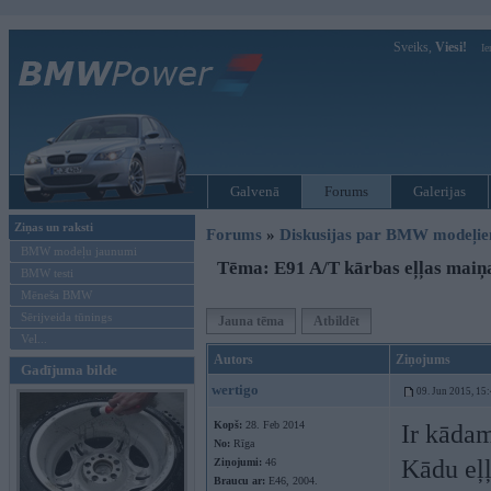
Sveiks,
Viesi!
Ie
Galvenā
Forums
Galerijas
Ziņas un raksti
Forums
»
Diskusijas par BMW modeļi
BMW modeļu jaunumi
Tēma: E91 A/T kārbas eļļas maiņ
BMW testi
Mēneša BMW
Sērijveida tūnings
Jauna tēma
Atbildēt
Vel...
Autors
Ziņojums
Gadījuma bilde
wertigo
09. Jun 2015, 15
Kopš:
28. Feb 2014
Ir kādam
No:
Rīga
Kādu eļļ
Ziņojumi:
46
Braucu ar:
E46, 2004.