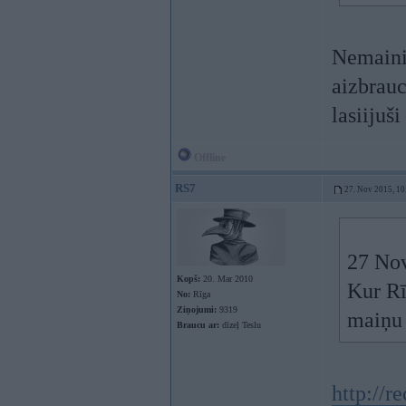
Nemaini 
aizbraucu
lasiijuš
Offline
RS7
27. Nov 2015, 10
27 Nov
Kopš:
20. Mar 2010
Kur Rī
No:
Rīga
Ziņojumi:
9319
maiņu 
Braucu ar:
dīzeļ Teslu
http://re