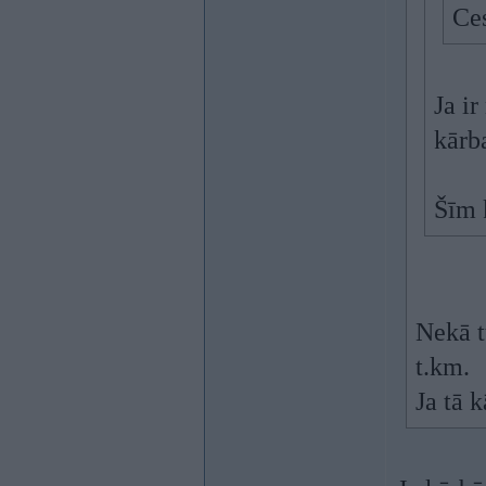
Ces
Ja i
kārb
Šīm 
Nekā t
t.km.
Ja tā 