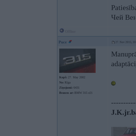
Patiesīb
Чей Ве
Offline
Puce
27. Nov 2015, 10
Manuprāt
adaptāci
Kopš:
27. May 2002
No:
Rīga
Ziņojumi:
6431
Braucu ar:
BMW 315 e21
----------
J.K.jr.b