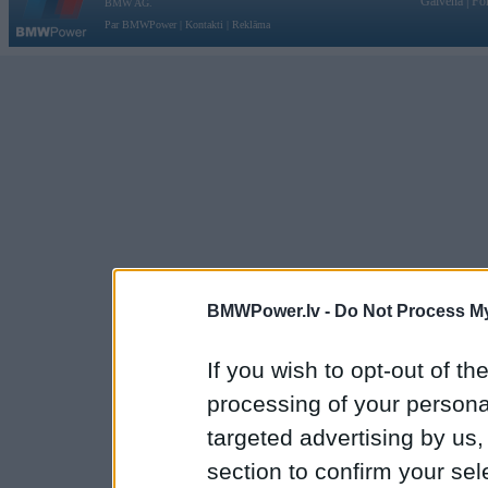
Galvena
|
Fo
BMW AG.
Par BMWPower
|
Kontakti
|
Reklāma
BMWPower.lv -
Do Not Process My
If you wish to opt-out of the
processing of your personal
targeted advertising by us
section to confirm your sel