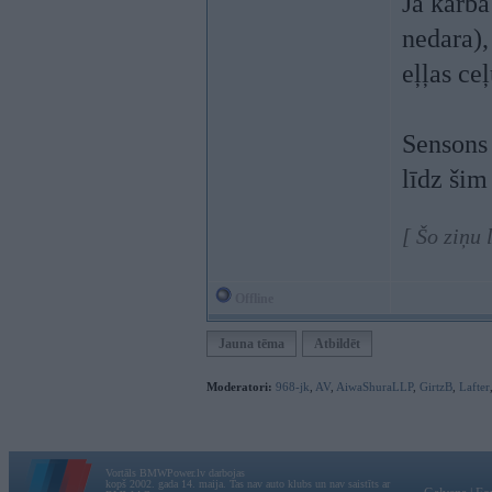
Ja kārbā
nedara),
eļļas ce
Sensons 
līdz šim
[ Šo ziņu
Offline
Jauna tēma
Atbildēt
Moderatori:
968-jk
,
AV
,
AiwaShuraLLP
,
GirtzB
,
Lafter
Vortāls BMWPower.lv darbojas
kopš 2002. gada 14. maija. Tas nav auto klubs un nav saistīts ar