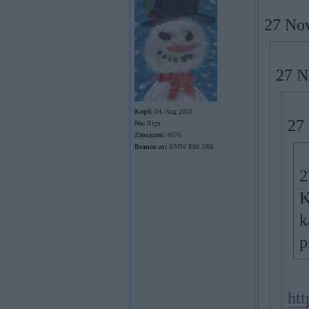
27 Nov
27 N
Kopš:
04. Aug 2003
27 
No:
Rīga
Ziņojumi:
4976
Braucu ar:
BMW E90 330i
2
K
k
p
htt