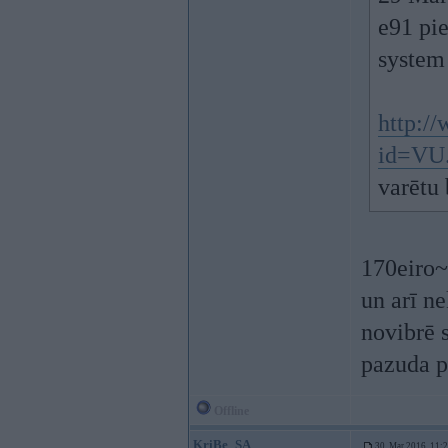
e91 pie
system 
http:/
id=VU.
varētu 
170eiro~
un arī ne
novibrē s
pazuda p
Offline
KriBe_SA
30. Mar 2016, 11: