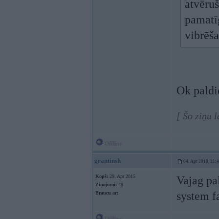
atvēruš
pamatīg
vibrēš
Ok paldie
[ Šo ziņu 
Offline
grantinsh
04. Apr 2018, 21:
Kopš:
29. Apr 2015
Vajag pa
Ziņojumi:
48
system fa
Braucu ar: