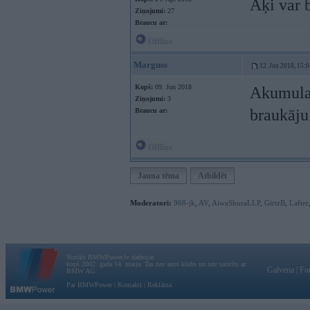
Aķi var 
Ziņojumi:
27
Braucu ar:
Offline
Marguss
12. Jun 2018, 15:0
Kopš:
09. Jun 2018
Akumulat
Ziņojumi:
3
braukāju
Braucu ar:
Offline
Jauna tēma
Atbildēt
Moderatori:
968-jk
,
AV
,
AiwaShuraLLP
,
GirtzB
,
Lafter
Vortāls BMWPower.lv darbojas
kopš 2002. gada 14. maija. Tas nav auto klubs un nav saistīts ar
Galvena
|
Fo
BMW AG.
Par BMWPower
|
Kontakti
|
Reklāma