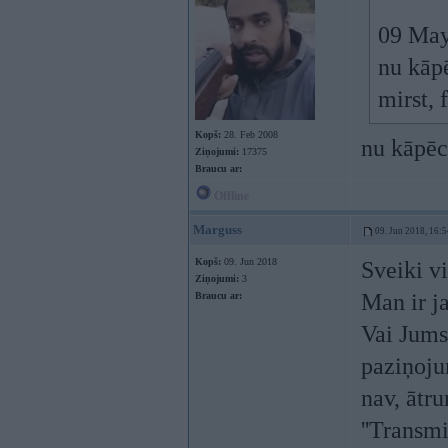
09 May
nu kāpē
mirst, 
Kopš:
28. Feb 2008
nu kāpēc
Ziņojumi:
17375
Braucu ar:
Offline
Marguss
09. Jun 2018, 16:5
Kopš:
09. Jun 2018
Sveiki v
Ziņojumi:
3
Man ir j
Braucu ar:
Vai Jums 
paziņoju
nav, ātr
''Transm