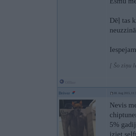
Esmu mēģ
Dēļ tas 
neuzzinā
Iespejam
[ Šo ziņu 
Offline
Driver
08. Aug 2015, 11:
Nevis me
chiptune
5% gadij
iziet self