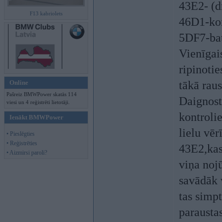
43E2- (dr
F13 kabriolets
46D1-kon
5DF7-bate
Vienīgais
ripinotie
Online
tākā raus
Pašreiz BMWPower skatās 114
Daignosti
viesi un 4 reģistrēti lietotāji.
kontrolie
Ienākt BMWPower
lielu vē
• Pieslēgties
• Reģistrēties
43E2,kas 
• Aizmirsi paroli?
viņa noj
savādāk v
tas simpt
paraustas