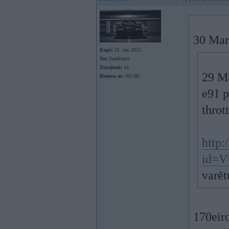
30 Mar
Kopš:
31. Jan 2012
No:
Saulkrasti
Ziņojumi:
16
29 M
Braucu ar:
NU-80
e91 p
throt
http
id=V
varēt
170eir