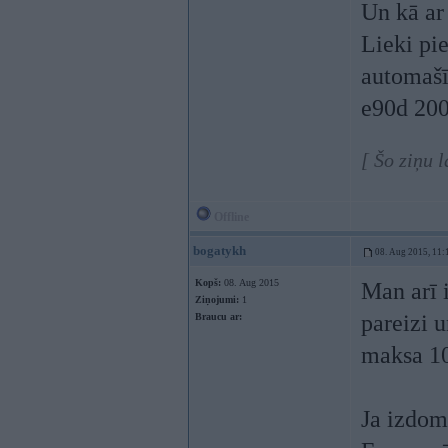
Un kā ar
Lieki pi
automašī
e90d 20
[ Šo ziņu 
Offline
bogatykh
08. Aug 2015, 11:
Kopš:
08. Aug 2015
Man arī 
Ziņojumi:
1
pareizi u
Braucu ar:
maksa 1
Ja izdom