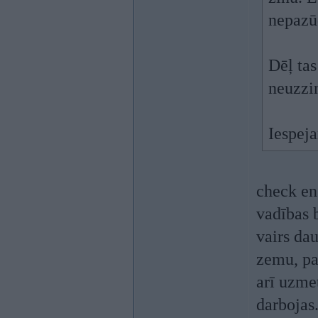
nepazū
Dēļ ta
neuzzin
Iespej
check en
vadības 
vairs dau
zemu, pa
arī uzme
darbojas.