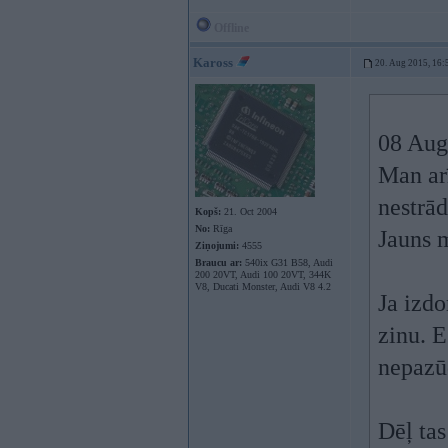
Offline
Kaross
20. Aug 2015, 16:
08 Aug
Man ar
nestrād
Kopš:
21. Oct 2004
No:
Rīga
Jauns 
Ziņojumi:
4555
Braucu ar:
540ix G31 B58, Audi
200 20VT, Audi 100 20VT, 344K
V8, Ducati Monster, Audi V8 4.2
Ja izd
zinu. 
nepazū
Dēļ ta