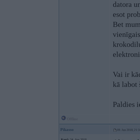
datora un
esot prob
Bet mums 
vienīgais
krokodilu
elektron
Vai ir kā
kā labot 
Paldies i
Offline
Pikasso
09. Jun 2018, 21:3
Kopš:
24. Apr 2018