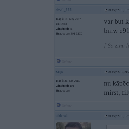
Offline
devil_666
09. May 2018, 15:
Kopš:
18. May 2017
var but 
No:
Rīga
bmw e91
Ziņojumi:
45
Braucu ar:
E91 320D
[ Šo ziņu 
Offline
zaqs
09. May 2018, 21:
Kopš:
31. Oct 2015
nu kāpēc 
Ziņojumi:
102
mirst, fi
Braucu ar:
Offline
uldens1
10. May 2018, 12: