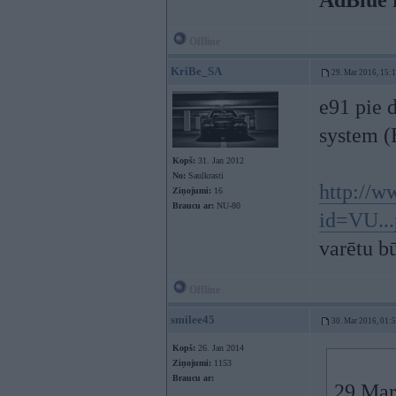
AdBlue 
Offline
KriBe_SA
29. Mar 2016, 15:
e91 pie 
system (
Kopš:
31. Jan 2012
No:
Saulkrasti
http://
Ziņojumi:
16
Braucu ar:
NU-80
id=VU..
varētu bū
Offline
smilee45
30. Mar 2016, 01:
Kopš:
26. Jan 2014
Ziņojumi:
1153
Braucu ar:
29 Mar