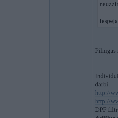
neuzzin
Iespej
Pilnīgas
----------
Individu
darbi.
http://w
http://w
DPF filt