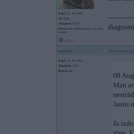
Kopš:
22. Jun 2002
----------
No:
Rīga
Ziņojumi:
31536
diagnost
Braucu ar:
iepirkuma ratiem pa alko
outletu
Offline
smilee45
20. Aug 2015, 16:
Kopš:
26. Jan 2014
Ziņojumi:
1153
Braucu ar:
08 Aug
Man ar
nestrād
Jauns 
Ja izd
zinu. 