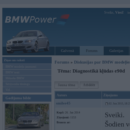
Sveiks,
Viesi!
Ie
Galvenā
Forums
Galerijas
Ziņas un raksti
Forums
»
Diskusijas par BMW modeļi
BMW modeļu jaunumi
Tēma: Diagnostikā kļūdas e90d
BMW testi
Mēneša BMW
Sērijveida tūnings
Jauna tēma
Atbildēt
Vel...
Autors
Ziņojums
Gadījuma bilde
smilee45
02. Jun 2015, 18:2
Kopš:
26. Jan 2014
Sveiki.
Ziņojumi:
1153
Šodien v
Braucu ar: