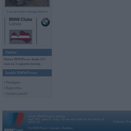
Latvijas lauku tūninga šedevri
Online
Pašreiz BMWPower skatās 225
viesi un 3 reģistrēti lietotāji.
Ienākt BMWPower
• Pieslēgties
• Reģistrēties
• Aizmirsi paroli?
Vortāls BMWPower.lv darbojas
kopš 2002. gada 14. maija. Tas nav auto klubs un nav saistīts ar
Galvena
|
Fo
BMW AG.
Par BMWPower
|
Kontakti
|
Reklāma