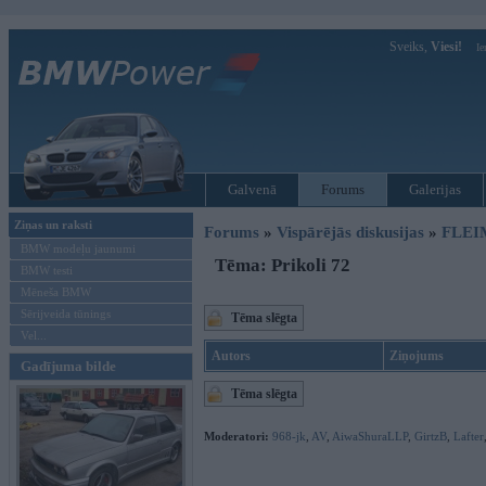
Sveiks,
Viesi!
Ie
Galvenā
Forums
Galerijas
Ziņas un raksti
Forums
»
Vispārējās diskusijas
»
FLEI
BMW modeļu jaunumi
Tēma: Prikoli 72
BMW testi
Mēneša BMW
Sērijveida tūnings
Tēma slēgta
Vel...
Autors
Ziņojums
Gadījuma bilde
Tēma slēgta
Moderatori:
968-jk
,
AV
,
AiwaShuraLLP
,
GirtzB
,
Lafter