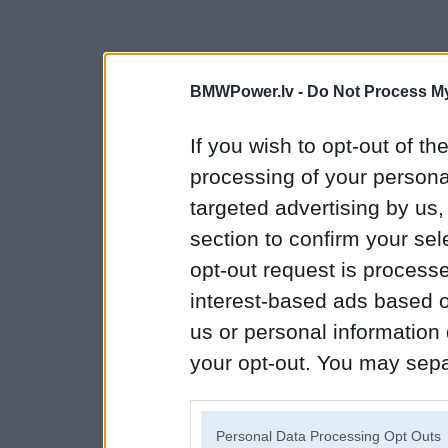
BMWPower.lv -
Do Not Process My
If you wish to opt-out of the
processing of your personal
targeted advertising by us
section to confirm your sel
opt-out request is proces
interest-based ads based o
us or personal information d
your opt-out. You may separ
disclosure of your personal
IAB’s list of downstream pa
Personal Data Processing Opt Outs