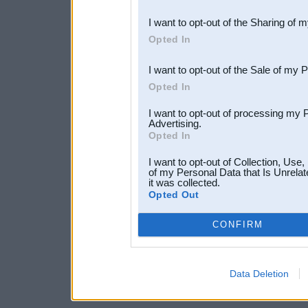
also be disclosed by us to 
I want to opt-out of the Sharing of 
Downstream Participants
th
Opted In
third parties.
I want to opt-out of the Sale of my 
Opted In
I want to opt-out of processing my 
Advertising.
Opted In
I want to opt-out of Collection, Use
of my Personal Data that Is Unrelat
it was collected.
Opted Out
CONFIRM
Data Deletion