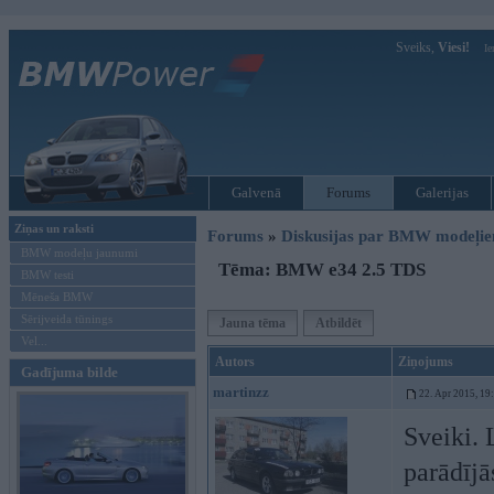
Sveiks,
Viesi!
Ie
Galvenā
Forums
Galerijas
Ziņas un raksti
Forums
»
Diskusijas par BMW modeļi
BMW modeļu jaunumi
Tēma: BMW e34 2.5 TDS
BMW testi
Mēneša BMW
Sērijveida tūnings
Jauna tēma
Atbildēt
Vel...
Autors
Ziņojums
Gadījuma bilde
martinzz
22. Apr 2015, 19
Sveiki.
parādījā