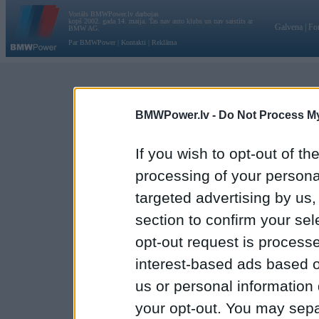
Vortāls BMWPower.lv darbojas
kopš 2002. gada 14. maija. Tas nav auto klubs un nav saistīts ar
Galvena
|
Fo
BMW AG.
Par BMWPower
|
Kontakti
|
Reklāma
BMWPower.lv -
Do Not Process My
If you wish to opt-out of the
processing of your personal
targeted advertising by us
section to confirm your sel
opt-out request is proces
interest-based ads based o
us or personal information d
your opt-out. You may separ