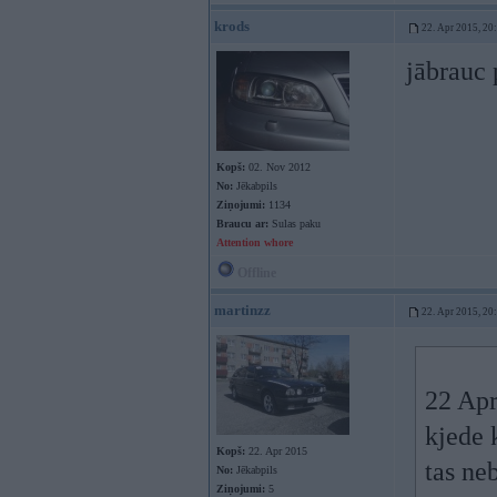
krods
22. Apr 2015, 20
jābrauc 
Kopš:
02. Nov 2012
No:
Jēkabpils
Ziņojumi:
1134
Braucu ar:
Sulas paku
Attention whore
Offline
martinzz
22. Apr 2015, 20
22 Apr
kjede 
Kopš:
22. Apr 2015
tas ne
No:
Jēkabpils
Ziņojumi:
5