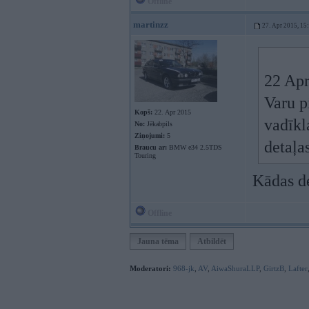
Offline
martinzz
27. Apr 2015, 15
22 Apr
Varu p
Kopš:
22. Apr 2015
vadīkl
No:
Jēkabpils
Ziņojumi:
5
detaļa
Braucu ar:
BMW e34 2.5TDS
Touring
Kādas de
Offline
Jauna tēma
Atbildēt
Moderatori:
968-jk
,
AV
,
AiwaShuraLLP
,
GirtzB
,
Lafter