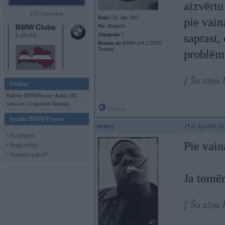
aizvērtu
F13 kabriolets
Kopš:
22. Apr 2015
pie vain
No:
Jēkabpils
Ziņojumi:
5
saprast, 
Braucu ar:
BMW e34 2.5TDS
Touring
problēmu
[ Šo ziņu
Online
Pašreiz BMWPower skatās 182
viesi un 2 reģistrēti lietotāji.
Offline
Ienākt BMWPower
primy
22. Apr 2015, 20
• Pieslēgties
Pie vain
• Reģistrēties
• Aizmirsi paroli?
Ja tomēr
[ Šo ziņu