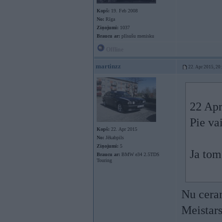
Kopš:
19. Feb 2008
No:
Rīga
Ziņojumi:
1037
Braucu ar:
plīsušu menisku
Offline
martinzz
22. Apr 2015, 20
22 Apr
Pie va
Kopš:
22. Apr 2015
No:
Jēkabpils
Ziņojumi:
5
Ja tom
Braucu ar:
BMW e34 2.5TDS
Touring
Nu ceram
Meistars