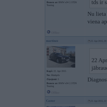
tds ir 
Braucu ar:
BMW e34 2.5TDS
Touring
Nu lieta
viena ap
Offline
martinzz
22. Apr 2015, 20
22 Apr
jābrau
Kopš:
22. Apr 2015
No:
Jēkabpils
Diagnosti
Ziņojumi:
5
Braucu ar:
BMW e34 2.5TDS
Touring
Offline
Castor
22. Apr 2015, 22