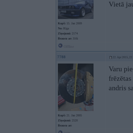
Vietā ja
Kopš:
15. Jan 2009
No:
Rīga
Ziņojumi:
2174
Braucu ar:
316i
Offline
7788
22. Apr 2015, 22
Varu pie
frēzētas
andris s
Kopš:
21. Jan 2005
Ziņojumi:
2520
Braucu ar: