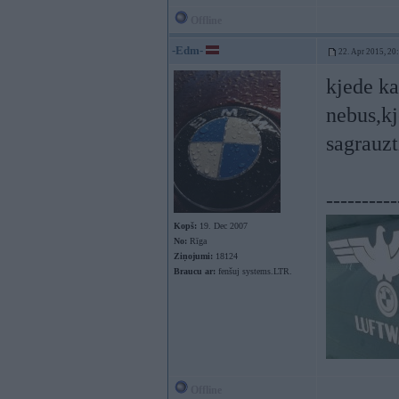
Offline
-Edm-
22. Apr 2015, 20
kjede ka
nebus,kj
sagrauzt
----------
Kopš:
19. Dec 2007
No:
Rīga
Ziņojumi:
18124
Braucu ar:
fenšuj systems.LTR.
Offline