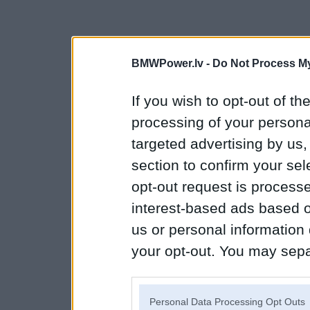
BMWPower.lv -
Do Not Process My
If you wish to opt-out of the
processing of your personal
targeted advertising by us
section to confirm your sel
opt-out request is proces
interest-based ads based o
us or personal information d
your opt-out. You may separ
disclosure of your personal
IAB’s list of downstream pa
Personal Data Processing Opt Outs