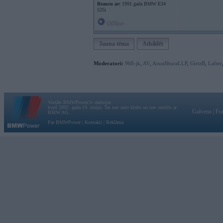
Braucu ar:
1991.gada BMW E34
525i
Offline
Jauna tēma
Atbildēt
Moderatori:
968-jk
,
AV
,
AiwaShuraLLP
,
GirtzB
,
Lafter
Vortāls BMWPower.lv darbojas
kopš 2002. gada 14. maija. Tas nav auto klubs un nav saistīts ar
Galvena
|
Fo
BMW AG.
Par BMWPower
|
Kontakti
|
Reklāma