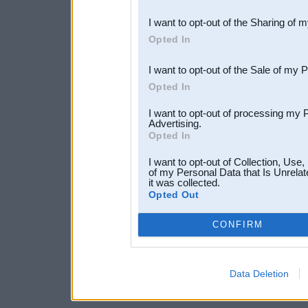
also be disclosed by us to 
I want to opt-out of the Sharing of 
Downstream Participants
th
Opted In
third parties.
I want to opt-out of the Sale of my 
Opted In
I want to opt-out of processing my 
Advertising.
Opted In
I want to opt-out of Collection, Use
of my Personal Data that Is Unrelat
it was collected.
Opted Out
CONFIRM
Data Deletion