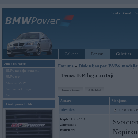
Sveiks,
Viesi!
Ie
Galvenā
Forums
Galerijas
Ziņas un raksti
Forums
»
Diskusijas par BMW modeļi
BMW modeļu jaunumi
Tēma: E34 logu tīrītāji
BMW testi
Mēneša BMW
Sērijveida tūnings
Jauna tēma
Atbildēt
Vel...
Autors
Ziņojums
Gadījuma bilde
miesniex
14. Apr 2015, 23
Kopš:
14. Apr 2015
Sveicie
Ziņojumi:
0
Nopirku 
Braucu ar: