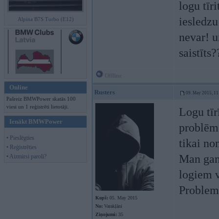
logu tī
iesledzu 
Alpina B7S Turbo (E12)
nevar! u
saistīts
Offline
Online
Rusters
09. May 2015, 11
Pašreiz BMWPower skatās 100
viesi un 1 reģistrēti lietotāji.
Logu tīr
Ienākt BMWPower
problēm
• Pieslēgties
tikai no
• Reģistrēties
Man gan 
• Aizmirsi paroli?
logiem v
Problema
Kopš:
05. May 2015
No:
Varakļāni
Ziņojumi:
35