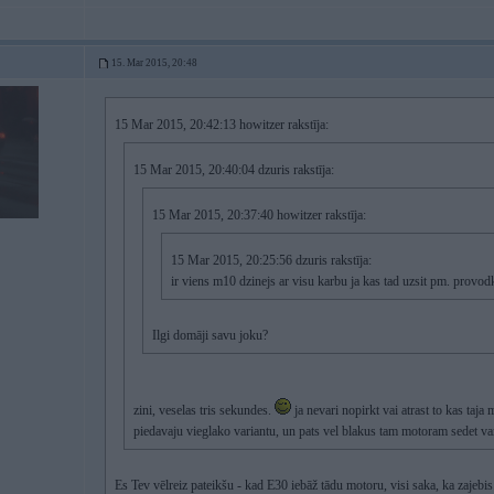
15. Mar 2015, 20:48
15 Mar 2015, 20:42:13 howitzer rakstīja:
15 Mar 2015, 20:40:04 dzuris rakstīja:
15 Mar 2015, 20:37:40 howitzer rakstīja:
15 Mar 2015, 20:25:56 dzuris rakstīja:
ir viens m10 dzinejs ar visu karbu ja kas tad uzsit pm. provodk
Ilgi domāji savu joku?
zini, veselas tris sekundes.
ja nevari nopirkt vai atrast to kas taja 
piedavaju vieglako variantu, un pats vel blakus tam motoram sedet va
Es Tev vēlreiz pateikšu - kad E30 iebāž tādu motoru, visi saka, ka zajebi