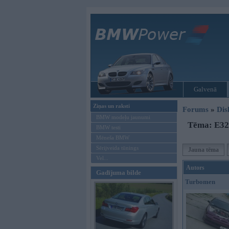
Galvenā
Ziņas un raksti
Forums
»
Dis
BMW modeļu jaunumi
Tēma: E32
BMW testi
Mēneša BMW
Sērijveida tūnings
Jauna tēma
Vel...
Autors
Gadījuma bilde
Turbomen