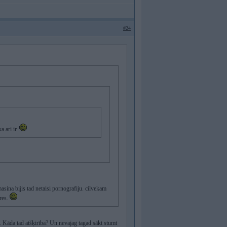
#24
a ari ir.
masina bijis tad netaisi pornografiju. cilvekam
res.
s. Kāda tad atšķirība? Un nevajag tagad sākt stumt