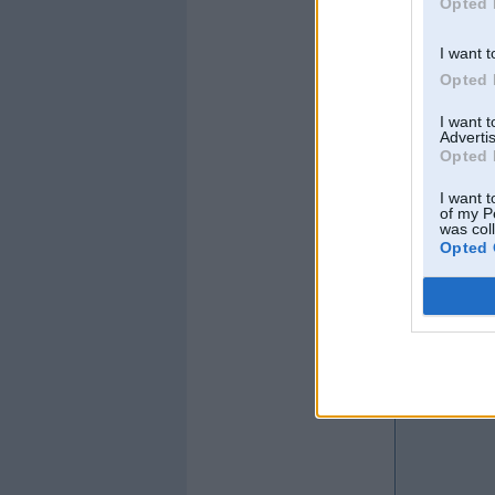
Opted 
I want t
Opted 
I want 
Advertis
Opted 
I want t
of my P
was col
Opted 