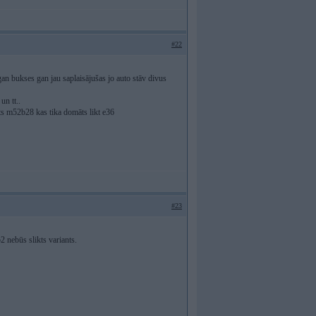
#22
aigan bukses gan jau saplaisājušas jo auto stāv divus
un tt..
s m52b28 kas tika domāts likt e36
#23
 nebūs slikts variants.