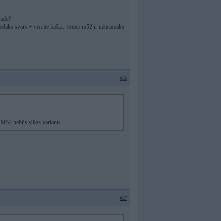
rade?
elāks svars + visi tie kašķi.. tomēr m52 ir uzticamāks
#26
 M52 nebūs slikts variants.
#27