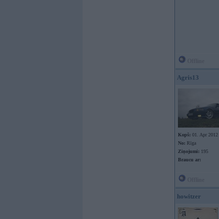
Offline
Agris13
Kopš:
01. Apr 2012
No:
Rīga
Ziņojumi:
195
Braucu ar:
Offline
howitzer