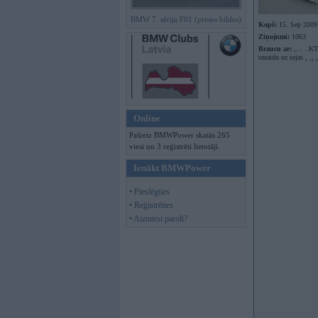
BMW 7. sērija F01 (preses bildes)
Kopš:
15. Sep 2009
Ziņojumi:
1063
Braucu ar:
,... ..KT
smaidu uz sejas , ,, , 
Online
Pašreiz BMWPower skatās 265
viesi un 3 reģistrēti lietotāji.
Ienākt BMWPower
• Pieslēgties
• Reģistrēties
• Aizmirsi paroli?