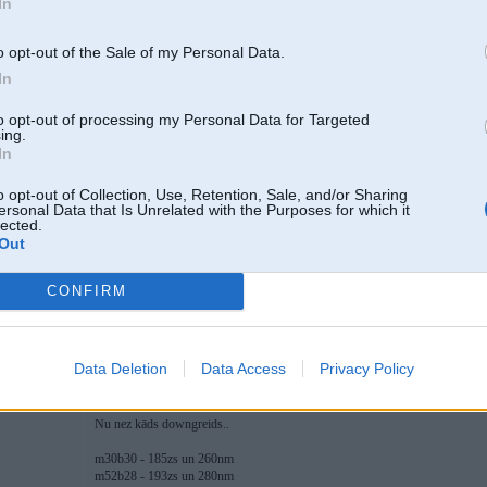
In
15 Mar 2015, 20:25:56 dzuris rakstīja:
ir viens m10 dzinejs ar visu karbu ja kas tad uzsit pm. prov
o opt-out of the Sale of my Personal Data.
In
Ilgi domāji savu joku?
to opt-out of processing my Personal Data for Targeted
ing.
In
zini, veselas tris sekundes.
ja nevari nopirkt vai atrast to kas t
cilvekam piedavaju vieglako variantu, un pats vel blakus tam mot
o opt-out of Collection, Use, Retention, Sale, and/or Sharing
ersonal Data that Is Unrelated with the Purposes for which it
lected.
Out
Es Tev vēlreiz pateikšu - kad E30 iebāž tādu motoru, visi saka, ka zaj
stumt sūdu, ka E30 domāts gonkošanai, utt. Neviena no šīm mašīnām net
(izņemot M3). Vispār - pērc pats savu E32 un dari, kā gribi. Dzīvot m
CONFIRM
Atskiriba tada kad ieks e30 tas ir upgreids, bet ieks e32 downgreids
Data Deletion
Data Access
Privacy Policy
Nu nez kāds downgreids..
m30b30 - 185zs un 260nm
m52b28 - 193zs un 280nm