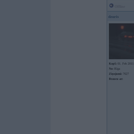
Offline
dzuris
Kopš:
01. Feb 2011
No:
Rīga
Ziņojumi:
7627
Braucu ar: