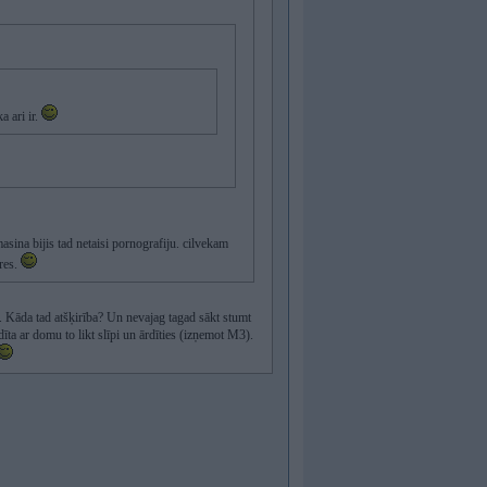
a ari ir.
masina bijis tad netaisi pornografiju. cilvekam
res.
s. Kāda tad atšķirība? Un nevajag tagad sākt stumt
a ar domu to likt slīpi un ārdīties (izņemot M3).