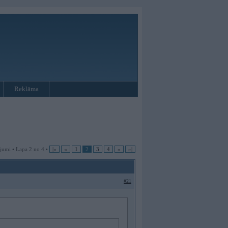
Reklāma
jumi • Lapa 2 no 4 •
|«
«
1
2
3
4
»
»|
#21