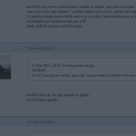
un m30 ir vecs motors kam detaļas ir mazāk un mazāk.. paŗsvarā visi nojāti..
mans m52 ir pēc kap remonta + mazliet uzlabots ar šo un to.. tad kur downg
Uz priekšu domāju kustēs labāk nekā ar to veco kluci kam mazāk jaudas un li
un jaudīgāks pēc manām domām par m30..
labāk m52b28 nekā par m30b35 ņemtu..
15. Mar 2015, 20:53
15 Mar 2015, 20:47:34 funkyasshit rakstīja:
M54B30?
Ar M52 gan grieze mazāka, gan zirgi, lai gan nedaudz pieliekot roku tam
m54b30 būtu ok, bet tāds jameklē un jāpērk..
m52b28 jau ir garāžā..
15. Mar 2015, 20:54