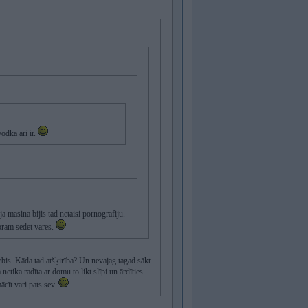
odka ari ir.
aja masina bijis tad netaisi pornografiju.
oram sedet vares.
ebis. Kāda tad atšķirība? Un nevajag tagad sākt
ika radīta ar domu to likt slīpi un ārdīties
ācīt vari pats sev.