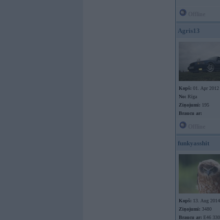
Offline
Agris13
Kopš:
01. Apr 2012
No:
Rīga
Ziņojumi:
195
Braucu ar:
Offline
funkyasshit
Kopš:
13. Aug 2014
Ziņojumi:
3480
Braucu ar:
E46 330