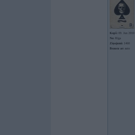
Kopš:
09. Jun 2010
No:
Rīga
Ziņojumi:
1460
Braucu ar:
auto