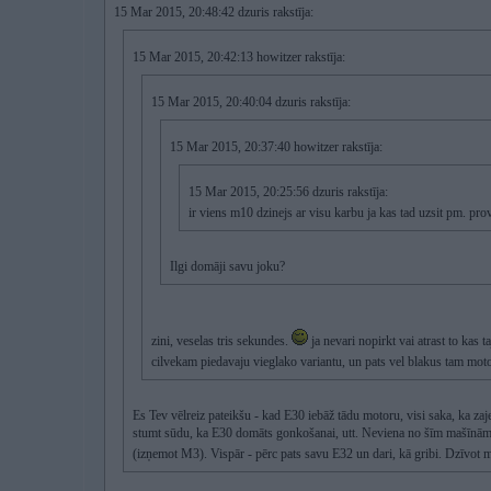
15 Mar 2015, 20:48:42 dzuris rakstīja:
15 Mar 2015, 20:42:13 howitzer rakstīja:
15 Mar 2015, 20:40:04 dzuris rakstīja:
15 Mar 2015, 20:37:40 howitzer rakstīja:
15 Mar 2015, 20:25:56 dzuris rakstīja:
ir viens m10 dzinejs ar visu karbu ja kas tad uzsit pm. prov
Ilgi domāji savu joku?
zini, veselas tris sekundes.
ja nevari nopirkt vai atrast to kas t
cilvekam piedavaju vieglako variantu, un pats vel blakus tam mot
Es Tev vēlreiz pateikšu - kad E30 iebāž tādu motoru, visi saka, ka zaj
stumt sūdu, ka E30 domāts gonkošanai, utt. Neviena no šīm mašīnām net
(izņemot M3). Vispār - pērc pats savu E32 un dari, kā gribi. Dzīvot m