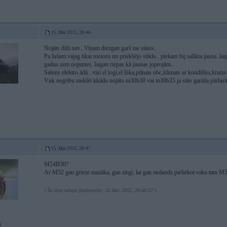
15. Mar 2015, 20:46
Nojāts diži nav.. Viņam diezgan garš tas stāsts..
Pa lielam vajag tikai motoru un priekšējo stiklu.. piekare bij salikta jauna..l
gadus zem nojumes, laigan riepas kā jaunas joprojām..
Salons elektro ādā.. visi el logi,el lūka,pilnais obc,klimats ar kondišku,kruīzs 
Vnk negribu meklēt kkādu nojātu m30b30 vai m30b35 ja stāv garāža pārlasīt
15. Mar 2015, 20:47
M54B30?
Ar M52 gan grieze mazāka, gan zirgi, lai gan nedaudz pieliekot roku tam M52
[ Šo ziņu laboja funkyasshit, 15 Mar 2015, 20:48:57 ]
i