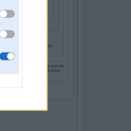
odka ari ir.
aja masina bijis tad netaisi pornografiju.
oram sedet vares.
ebis. Kāda tad atšķirība? Un nevajag tagad sākt
ika radīta ar domu to likt slīpi un ārdīties
ācīt vari pats sev.