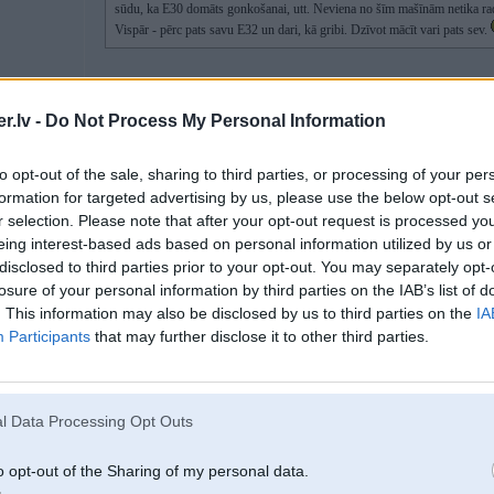
sūdu, ka E30 domāts gonkošanai, utt. Neviena no šīm mašīnām netika radīt
Vispār - pērc pats savu E32 un dari, kā gribi. Dzīvot mācīt vari pats sev.
laikam sunu sudus saedies busi, nav brinums, nu jau daudz kritinus pernaja zal
.lv -
Do Not Process My Personal Information
nekad neesmu atzinis un tvicis uz tiem e30 (naglu kaudzes tas ir)
un tu sanaci vislielakais lohs saja topika, jo man jau ir e32 3.5l ar nobeigt
samainit citu apaksu neka turpinat patreizejo restauret, un paris stundu laika 
to opt-out of the sale, sharing to third parties, or processing of your per
ta ka no stress..
formation for targeted advertising by us, please use the below opt-out s
r selection. Please note that after your opt-out request is processed y
eing interest-based ads based on personal information utilized by us or
disclosed to third parties prior to your opt-out. You may separately opt-
15. Mar 2015, 20:52
losure of your personal information by third parties on the IAB’s list of
. This information may also be disclosed by us to third parties on the
IA
Participants
that may further disclose it to other third parties.
15 Mar 2015, 20:46:24 Turbomen rakstīja:
15 Mar 2015, 20:42:13 howitzer rakstīja:
l Data Processing Opt Outs
15 Mar 2015, 20:40:04 dzuris rakstīja:
o opt-out of the Sharing of my personal data.
15 Mar 2015, 20:37:40 howitzer rakstīja: