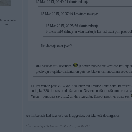
15 Mar 2015, 20:40:04 dzuris rakstīja:
15 Mar 2015, 20:37:40 howitzer rakstīja:
M un ar,lielu
,.,, ,..
15 Mar 2015, 20:25:56 dzuris rakstīja:
ir viens m10 dzinejs ar visu karbu ja kas tad uzsit pm. provodk
Ilgi domāji savu joku?
zini, veselas tris sekundes.
ja nevari nopirkt vai atrast to kas taja 
piedavaju vieglako variantu, un pats vel blakus tam motoram sedet va
Es Tev vēlreiz pateikšu - kad E30 iebāž tādu motoru, visi saka, ka zajebi
sūdu, ka E30 domāts gonkošanai, utt. Neviena no šīm mašīnām netika radīt
Vispār - pērc pats savu E32 un dari, kā gribi. Dzīvot mācīt vari pats sev.
Atskiriba tada kad ieks e30 tas ir upgreids, bet ieks e32 downgreids
[ Šo ziņu laboja Turbomen, 15 Mar 2015, 20:46:53 ]