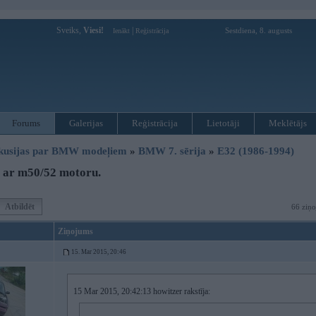
Sveiks,
Viesi!
|
Sestdiena, 8. augusts
Ienākt
Reģistrācija
Forums
Galerijas
Reģistrācija
Lietotāji
Meklētājs
kusijas par BMW modeļiem
»
BMW 7. sērija
»
E32 (1986-1994)
 ar m50/52 motoru.
Atbildēt
66 ziņo
Ziņojums
15. Mar 2015, 20:46
15 Mar 2015, 20:42:13 howitzer rakstīja: