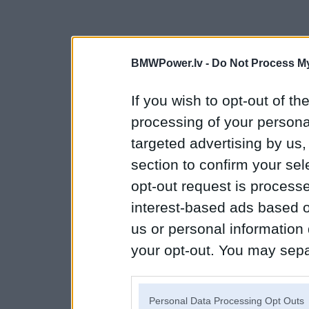
BMWPower.lv -
Do Not Process My
If you wish to opt-out of the
processing of your personal
targeted advertising by us
section to confirm your sel
opt-out request is proces
interest-based ads based o
us or personal information d
your opt-out. You may separ
disclosure of your personal
IAB’s list of downstream pa
Personal Data Processing Opt Outs