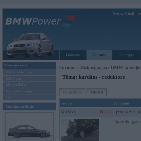
Sveiks,
Viesi!
Ie
Galvenā
Forums
Galerijas
Ziņas un raksti
Forums
»
Diskusijas par BMW modeļi
BMW modeļu jaunumi
Tēma: kardāns - reduktors
BMW testi
Mēneša BMW
Sērijveida tūnings
Jauna tēma
Atbildēt
Vel...
Autors
Ziņojums
Gadījuma bilde
MAXixt
10. Feb 2015, 00
Ja tev 98+ gads t