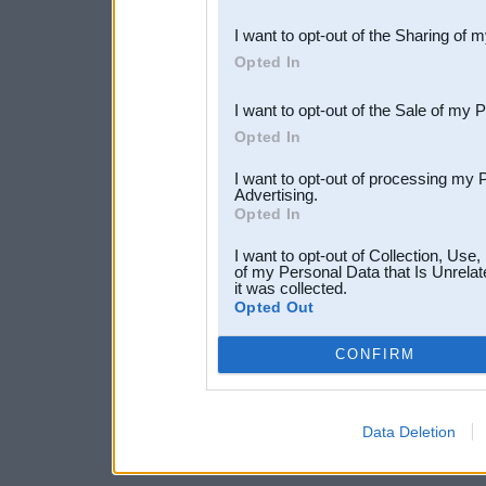
also be disclosed by us to 
I want to opt-out of the Sharing of 
Downstream Participants
th
Opted In
third parties.
I want to opt-out of the Sale of my 
Opted In
I want to opt-out of processing my 
Advertising.
Opted In
I want to opt-out of Collection, Use
of my Personal Data that Is Unrelat
it was collected.
Opted Out
CONFIRM
Data Deletion