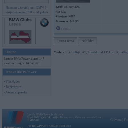
Kopš:
18. May 2007
Hamann pārveidojumi BMW 3.
No:
Rīga
sērijas sedanam E90 ar M paketi
Ziņojumi:
6597
Braucu ar:
M6 f13
Offline
Jauna tēma
Atbildēt
Online
Moderatori:
968-jk
,
AV
,
AiwaShuraLLP
,
GirtzB
,
Lafter
Pašreiz BMWPower skatās 147
viesi un 3 reģistrēti lietotāji.
Ienākt BMWPower
• Pieslēgties
• Reģistrēties
• Aizmirsi paroli?
Vortāls BMWPower.lv darbojas
kopš 2002. gada 14. maija. Tas nav auto klubs un nav saistīts ar
Galvena
|
Fo
BMW AG.
Par BMWPower
|
Kontakti
|
Reklāma