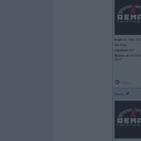
Kopš:
02. May 201
No:
Rīga
Ziņojumi:
623
Braucu ar:
43 68 69
6E 67
Offline
Jonix