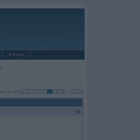
Reklāma
)
apa 3 no 10 •
|«
«
1
2
3
4
5
...
»
»|
#41