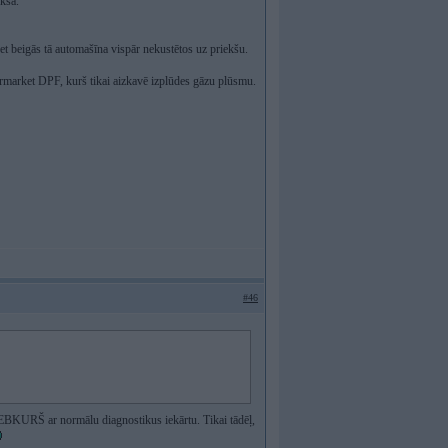
ekšā.
et beigās tā automašīna vispār nekustētos uz priekšu.
termarket DPF, kurš tikai aizkavē izplūdes gāzu plūsmu.
#46
t JEBKURŠ ar normālu diagnostikus iekārtu. Tikai tādēļ,