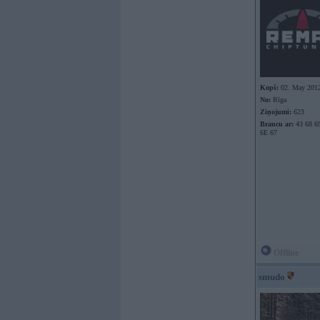
Kopš:
02. May 201
No:
Rīga
Ziņojumi:
623
Braucu ar:
43 68 69
6E 67
Offline
smudo