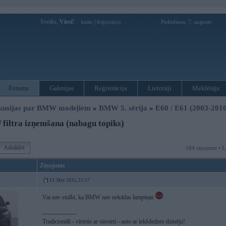
Sveiks,
Viesi!
|
Piektdiena, 7. augusts
Ienākt
Reģistrācija
Forums
Galerijas
Reģistrācija
Lietotāji
Meklētājs
kusijas par BMW modeļiem
»
BMW 5. sērija
»
E60 / E61 (2003-2010
filtra izņemšana (nabagu topiks)
Atbildēt
184 ziņojumi • L
Ziņojums
13. May 2015, 21:57
Vai nav stulbi, ka BMW nav nekādas lampiņas
-----------------
Tradicionāli - vīrietis ar sievieti - auto ar iekšdedzes dzinēju!