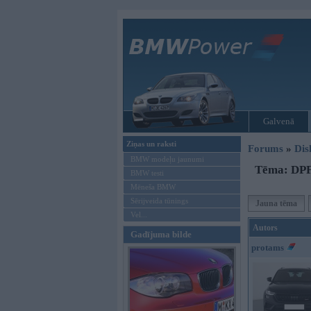
Galvenā
Ziņas un raksti
Forums
»
Dis
BMW modeļu jaunumi
Tēma: DPF 
BMW testi
Mēneša BMW
Sērijveida tūnings
Jauna tēma
Vel...
Autors
Gadījuma bilde
protams