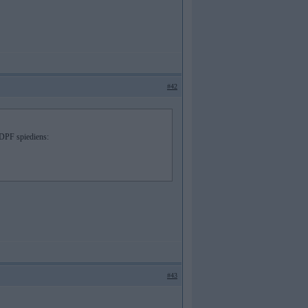
#42
 DPF spiediens:
#43