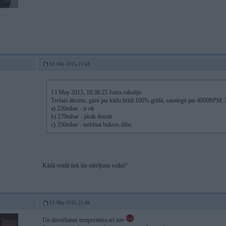
5
13. May 2015, 21:58
13 May 2015, 18:38:25 Jonix rakstīja:
Trešais ātrums, gāze jau kādu brīdi 100% grīdā, sasniegti jau 4000RPM.
a) 220mbar - ir ok
b) 270mbar - jāsāk domāt
c) 350mbar - turbīnai bukses dilst.
Kādā veidā tiek šie mērījumi veikti?
13. May 2015, 22:08
Un dzesēšanas temperatūra arī nav