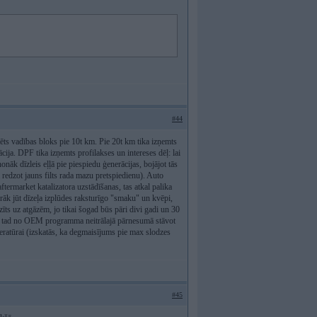
#44
ēts vadības bloks pie 10t km. Pie 20t km tika izņemts
ja. DPF tika izņemts profilakses un intereses dēļ: lai
āk dīzleis eļļā pie piespiedu ģenerācijas, bojājot tās
m redzot jauns filts rada mazu pretspiedienu). Auto
 aftermarket katalizatora uzstādīšanas, tas atkal palika
irāk jūt dīzeļa izplūdes raksturīgo "smaku" un kvēpi,
zīts uz atgāzēm, jo tikai šogad būs pāri divi gadi un 30
āts, tad no OEM programma neitrālajā pārnesumā stāvot
peratūrai (izskatās, ka degmaisījums pie max slodzes
#45