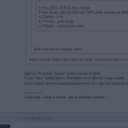
5
13 May 2015, 18:38:25 Jonix rakstīja:
Trešais ātrums, gāze jau kādu brīdi 100% grīdā, sasniegti jau 4
a) 220mbar - ir ok
b) 270mbar - jāsāk domāt
c) 350mbar - turbīnai bukses dilst.
Kādā veidā tiek šie mērījumi veikti?
Jebkura normāla diagnostikas iekārta un cilvēks, kurš kaut ko saprot no 
Tapēc jau Tev prasīju "latviski" pastāsti cik kam tur jābūt.
Un par "dīleri" domāju pašu to dedzināšanu nevis dīleri kā vienīgo darītāju.
Tad pie kādiem cipariem (caurlaidības/pretesības) vēl ir jāga viņu piespiedu kā
-----------------
Tradicionāli - vīrietis ar sievieti - auto ar iekšdedzes dzinēju!
14. May 2015, 10:13