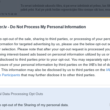
2
Tu nevari izdedzināt sakusušu filtru, tā pat nevar izdedzināt arī pelnus, kas fil
paliek pelni. Kad pie pārāk biežām reģenerācijām filtra sieniņas sāk kust, re
 70 74 75 6E 69
-----------------
.lv -
Do Not Process My Personal Information
www.Remap.lv
Chiptuning
www.dpf-serviss.lv
- DPF, FAP, OPF sistēmu diagnostika un remonts.
----------------
to opt-out of the sale, sharing to third parties, or processing of your per
• Jaudas palielināšana - individuāls regulējums katram, arī projektauto
formation for targeted advertising by us, please use the below opt-out s
• AdBlue, EGR, Flaps
r selection. Please note that after your opt-out request is processed y
• DPF serviss
• Immo off
eing interest-based ads based on personal information utilized by us or
disclosed to third parties prior to your opt-out. You may separately opt-
losure of your personal information by third parties on the IAB’s list of
. This information may also be disclosed by us to third parties on the
IA
14. May 2015, 09:13
Participants
that may further disclose it to other third parties.
13 May 2015, 21:58:27 Z4 rakstīja:
l Data Processing Opt Outs
13 May 2015, 18:38:25 Jonix rakstīja:
Trešais ātrums, gāze jau kādu brīdi 100% grīdā, sasniegti jau 4000R
a) 220mbar - ir ok
o opt-out of the Sharing of my personal data.
b) 270mbar - jāsāk domāt
2