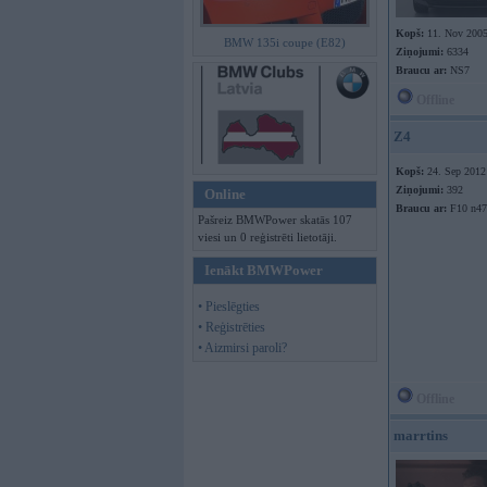
Kopš:
11. Nov 200
BMW 135i coupe (E82)
Ziņojumi:
6334
Braucu ar:
NS7
Offline
Z4
Kopš:
24. Sep 2012
Ziņojumi:
392
Online
Braucu ar:
F10 n47
Pašreiz BMWPower skatās 107
viesi un 0 reģistrēti lietotāji.
Ienākt BMWPower
• Pieslēgties
• Reģistrēties
• Aizmirsi paroli?
Offline
marrtins