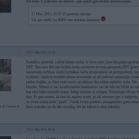
Bet toties ir pulkstens un datums - gan panelī gan ekrānā, axaxaxaxaaaa
13 May 2015, 21:57:19 protams rakstīja:
Vai nav stulbi, ka BMW nav nekādas lampiņas
13. May 2015, 23:50
Padalīšos pieredzē, varbūt kādam noder. Ir viens auto, kam tika pārprogramm
DPF. Tam auto līdz tam brīdim netika novērota neviena piespiedu DPF ģenerāci
samazinātu turbīnas slodzi (zemākas darba temperatūras un pretspiediens, nenon
kvalitāti). Jauda tā rezultātā jūtami nemainījās un arī patēriņš nemainījās (acī
palika skaļāks, jo filtra vietā uzreiz aiz tubīnas tika ielikta izplūdes truba. Pēc
klusāks. Mīnusi ir tas, ka aftermarket katalizators nav tik labs kā OEM un va
kas visu laiku nedaudz krājas, kātīgi ieminot, ir redzami. Tehniskajā vēl nav d
tkm. Es gan nezinu, kā viņi tās atgāzes testēs, jo cik intereses pec ir mēģin
uz vietas neļauj īpaši "gāzēt". Vairāk kvēpu parādās, paaugtinoties gaisa tem
bo & Cayman &
kļust treknāks un tik labi nesadeg, bet tas laikam ir tikai dabiski).
14. May 2015, 09:05