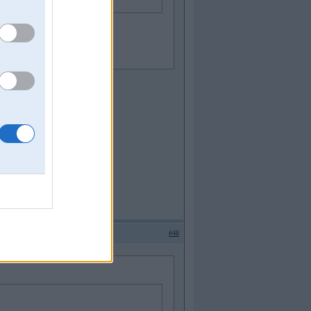
m rādījumiem.
#48