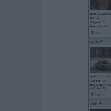
Kopš:
19. Aug 2008
No:
Rīga
Ziņojumi:
832
Braucu ar:
:aiwa:
Offline
smudo
Kopš:
18. Jan 2015
Ziņojumi:
4295
Braucu ar:
944 tur
330iX & 540ix
Offline
Jonix