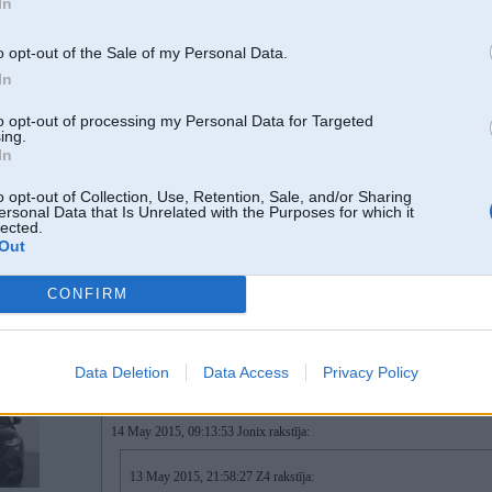
In
c) 350mbar - turbīnai bukses dilst.
o opt-out of the Sale of my Personal Data.
 70 74 75 6E 69
In
Kādā veidā tiek šie mērījumi veikti?
to opt-out of processing my Personal Data for Targeted
Jebkura normāla diagnostikas iekārta un cilvēks, kurš kaut ko saprot no šie
ing.
In
-----------------
www.Remap.lv
Chiptuning
o opt-out of Collection, Use, Retention, Sale, and/or Sharing
www.dpf-serviss.lv
- DPF, FAP, OPF sistēmu diagnostika un remonts.
ersonal Data that Is Unrelated with the Purposes for which it
----------------
lected.
• Jaudas palielināšana - individuāls regulējums katram, arī projektauto
Out
• AdBlue, EGR, Flaps
• DPF serviss
• Immo off
CONFIRM
Data Deletion
Data Access
Privacy Policy
14. May 2015, 09:50
14 May 2015, 09:13:53 Jonix rakstīja:
13 May 2015, 21:58:27 Z4 rakstīja: