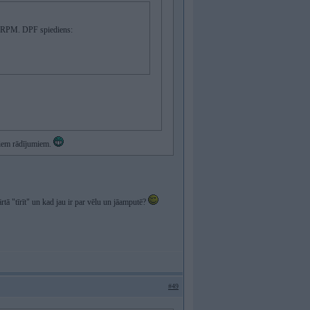
000RPM. DPF spiediens:
šiem rādījumiem.
rtā "tīrīt" un kad jau ir par vēlu un jāamputē?
#49