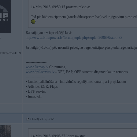
14 May 2015, 09:50:15 protams rakstīja:
Tad pie kādiem cipariem (caurlaidības/pretesības) vēl ir jāga viņu piespiedu
Rakstīju jau tev iepriekšējā lapā:
http://www.bmwpower.lv/forum_topic.php?topic=26969&start=33
2
Ja neilgi (~10km) pēc normāli pabeigtas reģenerācijas/ piespiedu reģenerācijas f
 70 74 75 6E 69
-----------------
www.Remap.lv
Chiptuning
www.dpf-serviss.lv
- DPF, FAP, OPF sistēmu diagnostika un remonts.
----------------
• Jaudas palielināšana - individuāls regulējums katram, arī projektauto
• AdBlue, EGR, Flaps
• DPF serviss
• Immo off
14. May 2015, 10:54
14 May 2015, 09:05:57 Jonix rakstīja: