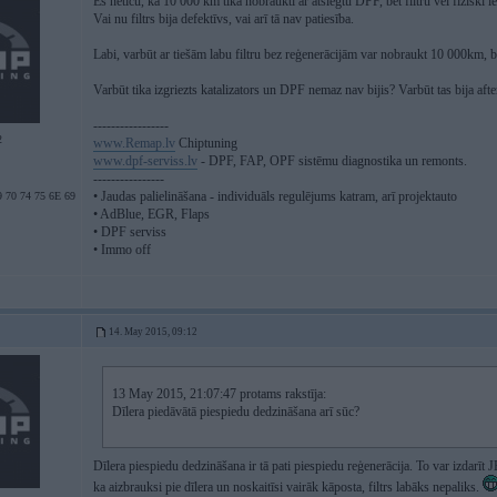
Es neticu, ka 10 000 km tika nobraukti ar atslēgtu DPF, bet filtru vēl fiziski i
Vai nu filtrs bija defektīvs, vai arī tā nav patiesība.
Labi, varbūt ar tiešām labu filtru bez reģenerācijām var nobraukt 10 000km, b
Varbūt tika izgriezts katalizators un DPF nemaz nav bijis? Varbūt tas bija af
-----------------
2
www.Remap.lv
Chiptuning
www.dpf-serviss.lv
- DPF, FAP, OPF sistēmu diagnostika un remonts.
----------------
• Jaudas palielināšana - individuāls regulējums katram, arī projektauto
 70 74 75 6E 69
• AdBlue, EGR, Flaps
• DPF serviss
• Immo off
14. May 2015, 09:12
13 May 2015, 21:07:47 protams rakstīja:
Dīlera piedāvātā piespiedu dedzināšana arī sūc?
Dīlera piespiedu dedzināšana ir tā pati piespiedu reģenerācija. To var izdarī
ka aizbrauksi pie dīlera un noskaitīsi vairāk kāposta, filtrs labāks nepaliks.