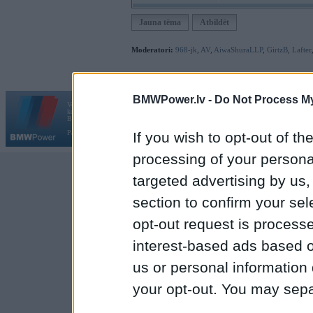
Jauna tēma
Atbildēt
Moderatori:
968-jk
,
AV
,
AiwaShuraLLP
,
GirtzB
,
Lafter
BMWPower.lv -
Do Not Process My
Vortāls BMWPower.lv darbojas
kopš 2002. gada 14. maija. Tas nav auto klubs un nav saistīts ar
Galvena
|
Fo
BMW AG.
Par BMWPower
|
Kontakti
|
Reklāma
If you wish to opt-out of the
processing of your personal
targeted advertising by us
section to confirm your sel
opt-out request is proces
interest-based ads based o
us or personal information d
your opt-out. You may separ
disclosure of your personal