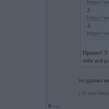
https://
2.
https://
3.
https://
Привет! У
тебе всё р
то удалил м
[ Šo ziņu labo
Offline