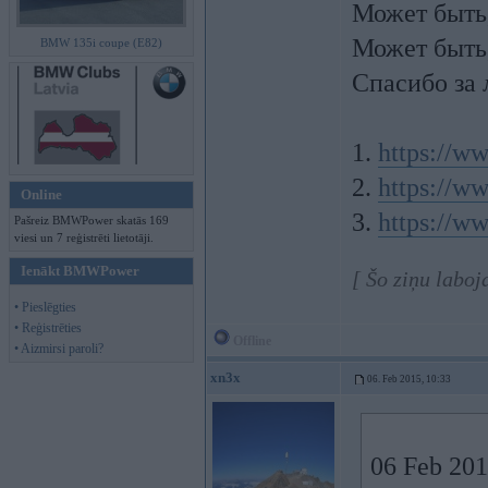
Может быть,
Может быть,
BMW 135i coupe (E82)
Спасибо за
1.
https://w
2.
https://w
Online
3.
https://w
Pašreiz BMWPower skatās 169
viesi un 7 reģistrēti lietotāji.
Ienākt BMWPower
[ Šo ziņu labo
• Pieslēgties
• Reģistrēties
Offline
• Aizmirsi paroli?
xn3x
06. Feb 2015, 10:33
06 Feb 201