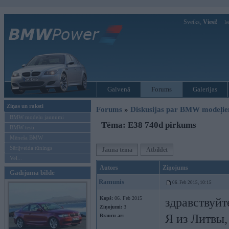
Sveiks,
Viesi!
Ie
Galvenā
Forums
Galerijas
Ziņas un raksti
Forums
»
Diskusijas par BMW modeļi
BMW modeļu jaunumi
Tēma: E38 740d pirkums
BMW testi
Mēneša BMW
Sērijveida tūnings
Jauna tēma
Atbildēt
Vel...
Autors
Ziņojums
Gadījuma bilde
Ramunis
06. Feb 2015, 10:15
Kopš:
06. Feb 2015
здравствуйт
Ziņojumi:
3
Я из Литвы,
Braucu ar: