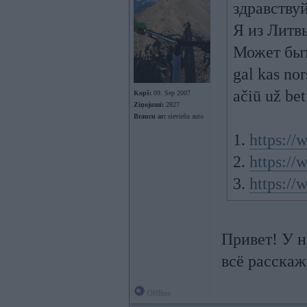
здравству
Я из Литв
Может быт
gal kas nor
ačiū už be
Kopš:
09. Sep 2007
Ziņojumi:
2827
Braucu ar:
sieviešu auto
1.
https://
2.
https://
3.
https://
Привет! У н
всё расскаж
Offline