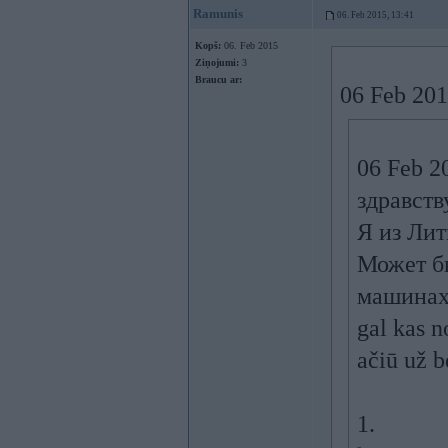
Ramunis
06. Feb 2015, 13:41
Kopš:
06. Feb 2015
Ziņojumi:
3
Braucu ar:
06 Feb 201
06 Feb 2
здравств
Я из Лит
Может бы
машинах
gal kas n
ačiū už b
1.