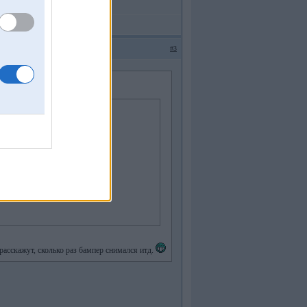
#3
расскажут, сколько раз бампер снимался итд.