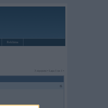
Reklāma
3 ziņojumi • Lapa 1 no 1 •
#1