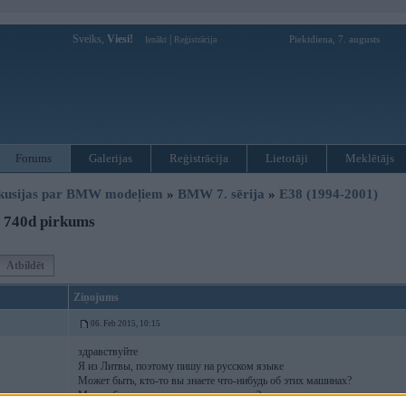
Sveiks,
Viesi!
|
Piektdiena, 7. augusts
Ienākt
Reģistrācija
Forums
Galerijas
Reģistrācija
Lietotāji
Meklētājs
kusijas par BMW modeļiem
»
BMW 7. sērija
»
E38 (1994-2001)
 740d pirkums
Atbildēt
Ziņojums
06. Feb 2015, 10:15
здравствуйте
Я из Литвы, поэтому пишу на русском языке
Может быть, кто-то вы знаете что-нибудь об этих машинах?
Может быть, кто-то еси смотреть в них?