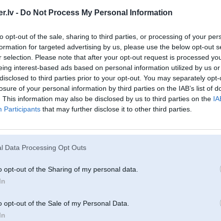
Спасибо за любую информацию
.lv -
Do Not Process My Personal Information
1.
https://www.ss.lv/msg/lv/transport/cars/bmw/740/bicxm.html
2.
https://www.ss.lv/msg/lv/transport/cars/bmw/740/empgx.html
3.
https://www.ss.lv/msg/lv/transport/cars/bmw/740/anjop.html
to opt-out of the sale, sharing to third parties, or processing of your per
formation for targeted advertising by us, please use the below opt-out s
[ Šo ziņu laboja Ramunis, 06 Feb 2015, 13:54:07 ]
r selection. Please note that after your opt-out request is processed y
eing interest-based ads based on personal information utilized by us or
disclosed to third parties prior to your opt-out. You may separately opt-
losure of your personal information by third parties on the IAB’s list of
06. Feb 2015, 10:33
. This information may also be disclosed by us to third parties on the
IA
Participants
that may further disclose it to other third parties.
06 Feb 2015, 10:15:22 Ramunis rakstīja:
здравствуйте
Я из Литвы, поэтому пишу на русском языке
Может быть, кто-то вы знаете что-нибудь об этих машинах?
l Data Processing Opt Outs
gal kas nors apžiūrėjote juos?
ačiū už bet kokia informacija
o opt-out of the Sharing of my personal data.
1.
https://www.ss.lv/msg/lv/transport/cars/bmw/740/bicxm.html
In
2.
https://www.ss.lv/msg/lv/transport/cars/bmw/740/empgx.html
3.
https://www.ss.lv/msg/lv/transport/cars/bmw/740/anjop.html
o opt-out of the Sale of my Personal Data.
In
Привет! У нас тут
отдельная тема
для таких вопросов. Там тебе всё рас