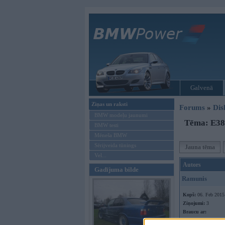
Galvenā
Ziņas un raksti
Forums
»
Dis
BMW modeļu jaunumi
Tēma: E38
BMW testi
Mēneša BMW
Sērijveida tūnings
Jauna tēma
Vel...
Autors
Gadījuma bilde
Ramunis
Kopš:
06. Feb 2015
Ziņojumi:
3
Braucu ar: