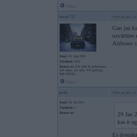
Offline
berny757
29. Jan 2015, 22
Gan jau ka 
uzvārīties 
Aizbrauc u
Kopš:
08. Aug 2006
Ziņojumi:
4243
Braucu ar:
G30 530e M performance,
e30 cabrio, e21 rally, VW golf2 gti,
MB 500SEC
Offline
jochi
29. Jan 2015, 22
Kopš:
29. Jan 2015
Ziņojumi:
5
Braucu ar:
29 Jan 2
kas ir e
Es domāju