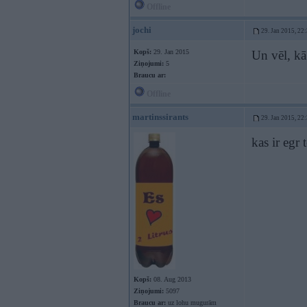
Offline
jochi
29. Jan 2015, 22
Kopš:
29. Jan 2015
Un vēl, kā
Ziņojumi:
5
Braucu ar:
Offline
martinssirants
29. Jan 2015, 22
kas ir egr 
Kopš:
08. Aug 2013
Ziņojumi:
5097
Braucu ar:
uz lohu mugurām