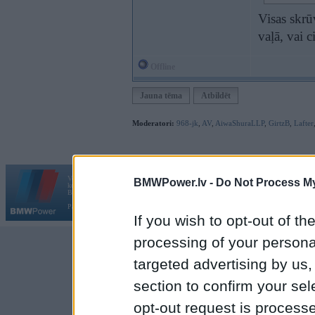
Visas skrū
vaļā, vai c
Offline
Jauna tēma
Atbildēt
Moderatori:
968-jk
,
AV
,
AiwaShuraLLP
,
GirtzB
,
Lafter
Vortāls BMWPower.lv darbojas
BMWPower.lv -
Do Not Process My
kopš 2002. gada 14. maija. Tas nav auto klubs un nav saistīts ar
Galvena
|
Fo
BMW AG.
Par BMWPower
|
Kontakti
|
Reklāma
If you wish to opt-out of the
processing of your personal
targeted advertising by us
section to confirm your sel
opt-out request is proces