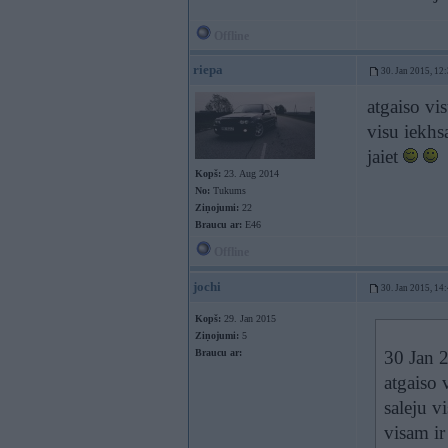
Offline
riepa
30. Jan 2015, 12
atgaiso vi
visu iekhs
jaiet
Kopš:
23. Aug 2014
No:
Tukums
Ziņojumi:
22
Braucu ar:
E46
Offline
jochi
30. Jan 2015, 14
Kopš:
29. Jan 2015
Ziņojumi:
5
Braucu ar:
30 Jan 2
atgaiso 
saleju v
visam ir