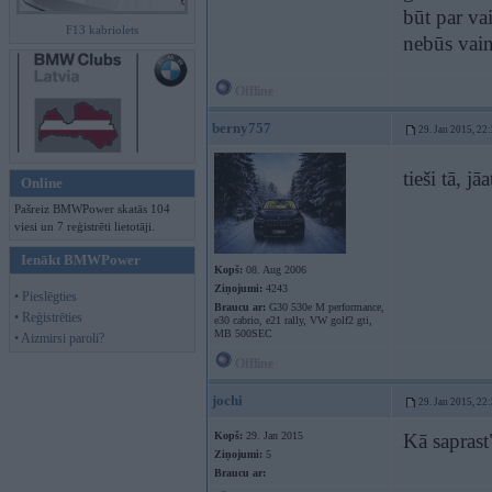
būt par va
F13 kabriolets
nebūs vain
Offline
berny757
29. Jan 2015, 22
tieši tā, 
Online
Pašreiz BMWPower skatās 104
viesi un 7 reģistrēti lietotāji.
Ienākt BMWPower
Kopš:
08. Aug 2006
Ziņojumi:
4243
• Pieslēgties
Braucu ar:
G30 530e M performance,
• Reģistrēties
e30 cabrio, e21 rally, VW golf2 gti,
MB 500SEC
• Aizmirsi paroli?
Offline
jochi
29. Jan 2015, 22
Kopš:
29. Jan 2015
Kā saprast
Ziņojumi:
5
Braucu ar: