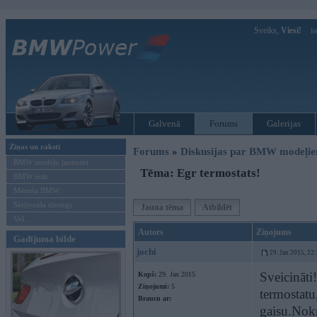
Sveiks,
Viesi!
Ie
Galvenā
Forums
Galerijas
Ziņas un raksti
Forums
»
Diskusijas par BMW modeļi
BMW modeļu jaunumi
Tēma: Egr termostats!
BMW testi
Mēneša BMW
Sērijveida tūnings
Jauna tēma
Atbildēt
Vel...
Autors
Ziņojums
Gadījuma bilde
jochi
29. Jan 2015, 22
Sveicināti
Kopš:
29. Jan 2015
Ziņojumi:
5
termostatu
Braucu ar:
gaisu.Nokr