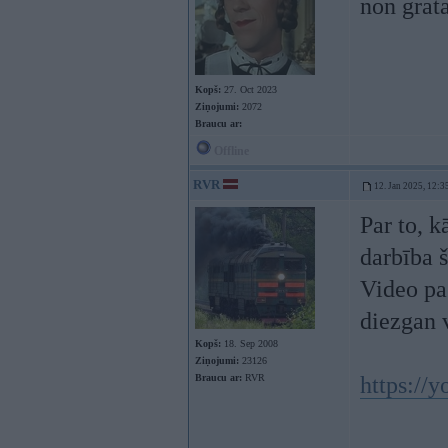
non grat
Kopš:
27. Oct 2023
Ziņojumi:
2072
Braucu ar:
Offline
RVR
12. Jan 2025, 12:3
Par to, 
darbība š
Video pa
diezgan v
Kopš:
18. Sep 2008
Ziņojumi:
23126
Braucu ar:
RVR
https:/