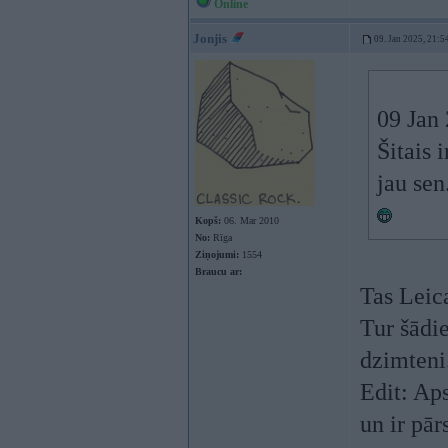
Online
Jonjis
09. Jan 2025, 21:5
09 Jan
Šitais 
jau sen
Kopš:
06. Mar 2010
No:
Rīga
Ziņojumi:
1554
Braucu ar:
Tas Leica
Tur šādie
dzimteni.
Edit: Aps
un ir pār