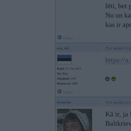
lēti, bet
Nu un kas
kas ir ap
Offline
aep_det
12. Jan 2025, 11:4
https://
Kopš:
12. Jun 2013
No:
Rīga
Ziņojumi:
2437
Braucu ar:
5008
Offline
Arsm3ns
12. Jan 2025, 12:1
Kā ir, ja
Baltkriev