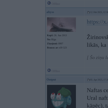
Offline
abyss
12. Feb 2025, 12:3
https://
Kopš:
26. Jun 2013
Žirinovsk
No:
Rīga
likās, ka
Ziņojumi:
8907
Braucu ar:
e39 523
[ Šo ziņu 
Offline
Output
05. Apr 2025, 17:3
Naftas c
Ural naft
kāpēc), 