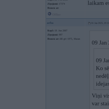
laikam e
Ziņojumi:
17374
Braucu ar:
Offline
arba
10. Jan 2025, 19:1
Kopš:
19. Jun 2007
Ziņojumi:
997
Braucu ar:
AR gtv 1975, Macan
09 Jan
09 Ja
Ko sē
nedēļ
idejas
Viņi vi
var sta