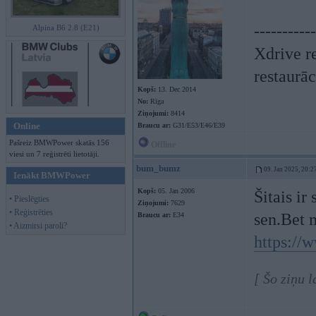
-----------
Alpina B6 2.8 (E21)
Xdrive r
restaurāc
Kopš:
13. Dec 2014
No:
Rīga
Ziņojumi:
8414
Online
Braucu ar:
G31/E53/E46/E39
Pašreiz BMWPower skatās 156
Offline
viesi un 7 reģistrēti lietotāji.
bum_bumz
09. Jan 2025, 20:2
Ienākt BMWPower
Kopš:
05. Jan 2006
Šitais ir
• Pieslēgties
Ziņojumi:
7629
• Reģistrēties
sen.Bet 
Braucu ar:
E34
• Aizmirsi paroli?
https:/
[ Šo ziņu 