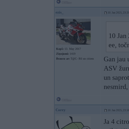
Offline
ezis_
10. Jan 2025, 23:2
10 Jan
ee, toč
Kopš:
13. May 2017
Ziņojumi:
1419
Gan jau 
Braucu ar:
T@C- R6 un citiem
ASV žurn
un saprot
nesmird, 
Offline
Corey
10. Jan 2025, 23:5
Ja 4 citr