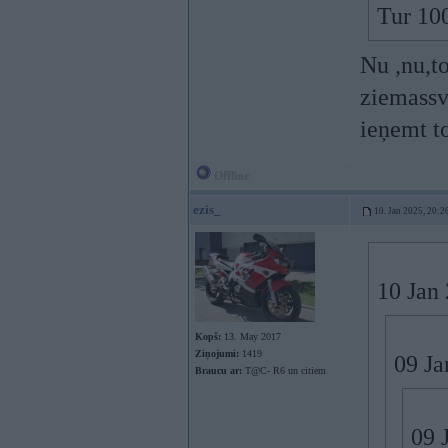
Tur 100
Nu ,nu,t
ziemassv
ieņemt t
Offline
ezis_
10. Jan 2025, 20:2
10 Jan
Kopš:
13. May 2017
Ziņojumi:
1419
09 Ja
Braucu ar:
T@C- R6 un citiem
09 