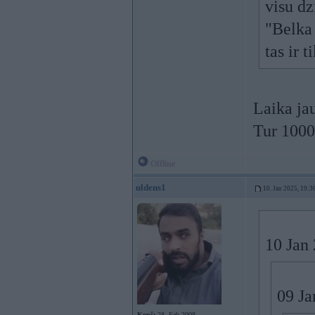
visu dz
"Belka 
tas ir 
Laika ja
Tur 1000 
Offline
uldens1
10. Jan 2025, 19:3
10 Jan
09 Ja
Kopš:
28. Feb 2008