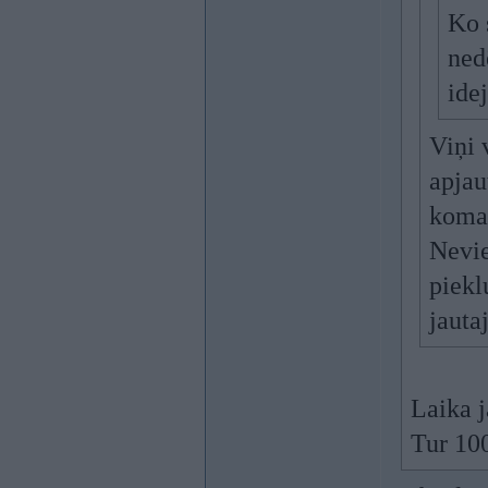
Ko 
ned
idej
Viņi v
apjau
koma
Nevie
piekl
jauta
Laika 
Tur 100