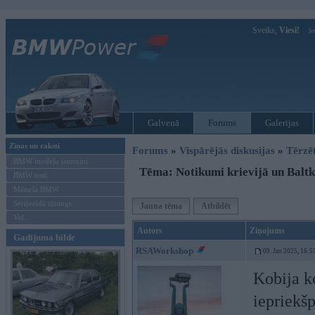
Sveiks,
Viesi!
Ie
Galvenā
Forums
Galerijas
Ziņas un raksti
Forums
»
Vispārējās diskusijas
»
Tērzē
BMW modeļu jaunumi
Tēma: Notikumi krievijā un Baltk
BMW testi
Mēneša BMW
Sērijveida tūnings
Jauna tēma
Atbildēt
Vel...
Autors
Ziņojums
Gadījuma bilde
RSAWorkshop
09. Jan 2025, 16:5
Kobija k
iepriekšp