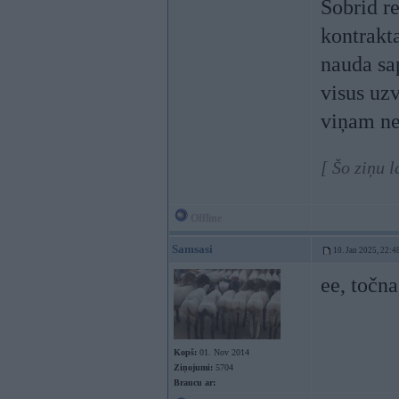
Sobrid re
kontrakt
nauda sap
visus uzv
viņam ne
[ Šo ziņu 
Offline
Samsasi
10. Jan 2025, 22:4
ee, točn
Kopš:
01. Nov 2014
Ziņojumi:
5704
Braucu ar: