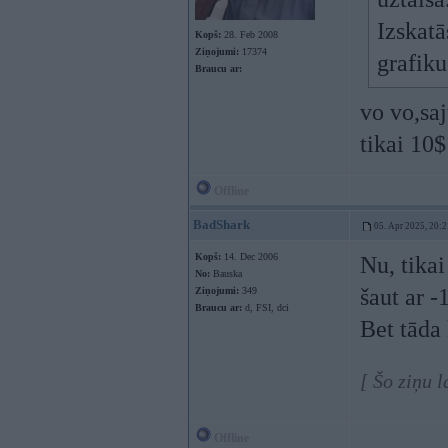
Izskatā
Kopš:
28. Feb 2008
Ziņojumi:
17374
grafiku
Braucu ar:
vo vo,saj
tikai 10
Offline
BadShark
05. Apr 2025, 20:2
Kopš:
14. Dec 2006
Nu, tikai
No:
Bauska
šaut ar -
Ziņojumi:
349
Braucu ar:
d, FSI, dci
Bet tāda 
[ Šo ziņu 
Offline