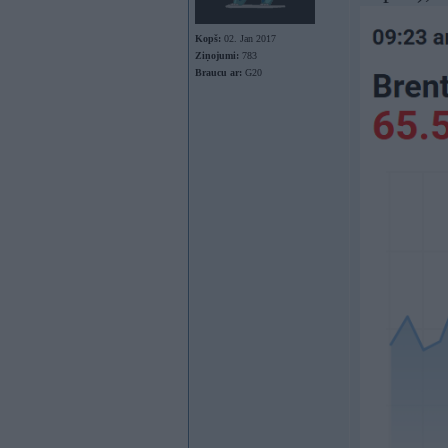
Kopš:
02. Jan 2017
Ziņojumi:
783
Braucu ar:
G20