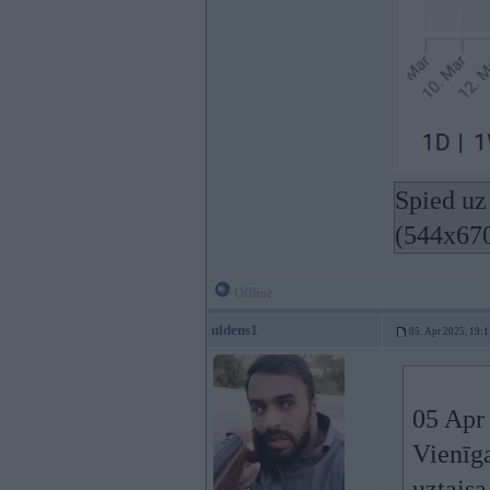
Spied uz 
(544x67
Offline
uldens1
05. Apr 2025, 19:1
05 Apr
Vienīga
uztaisa