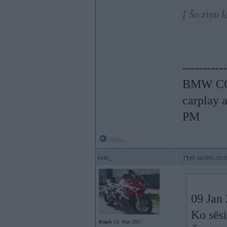
[ Šo ziņu 
-----------
BMW CCC
carplay 
PM
Offline
ezis_
09. Jan 2025, 23:3
09 Jan
Ko sēsi
Kopš:
13. May 2017