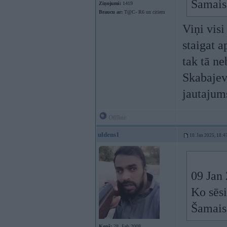
Šamais 
Ziņojumi:
1419
Braucu ar:
T@C- R6 un citiem
Viņi visi
staigat 
tak tā n
Skabajev
jautajum
Offline
uldens1
10. Jan 2025, 18:4
09 Jan
Ko sēsi
Šamais 
Kopš:
28. Feb 2008