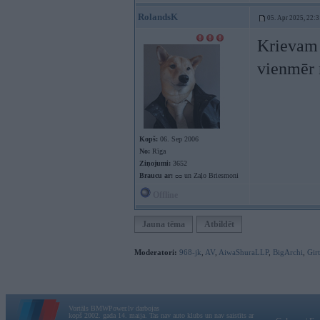
RolandsK
05. Apr 2025, 22:3
Krievam p
vienmēr 
Kopš:
06. Sep 2006
No:
Rīga
Ziņojumi:
3652
Braucu ar:
ᴑᴑ un Zaļo Briesmoni
Offline
Jauna tēma
Atbildēt
Moderatori:
968-jk
,
AV
,
AiwaShuraLLP
,
BigArchi
,
Gir
Vortāls BMWPower.lv darbojas
kopš 2002. gada 14. maija. Tas nav auto klubs un nav saistīts ar