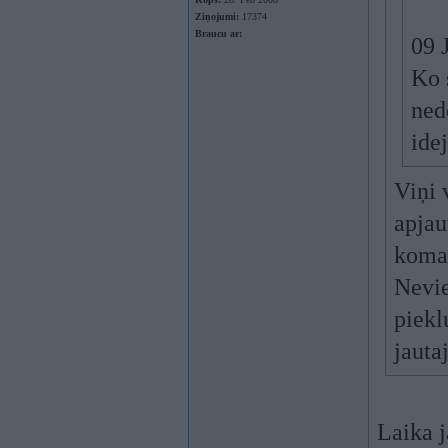
Ziņojumi:
17374
Braucu ar:
09 
Ko 
ned
idej
Viņi v
apjau
koma
Nevie
piekl
jauta
Laika 