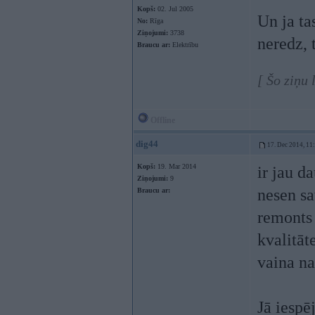
Kopš:
02. Jul 2005
Un ja ta
No:
Rīga
Ziņojumi:
3738
neredz, t
Braucu ar:
Elektrību
[ Šo ziņu 
Offline
dig44
17. Dec 2014, 11
Kopš:
19. Mar 2014
ir jau d
Ziņojumi:
9
nesen sa
Braucu ar:
remonts 
kvalitāt
vaina na
Jā iespē