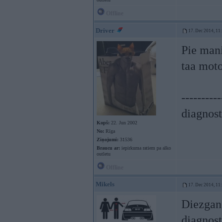
Offline
Driver
17. Dec 2014, 11
Pie mani
taa mot
----------
diagnost
Kopš:
22. Jun 2002
No:
Rīga
Ziņojumi:
31536
Braucu ar:
iepirkuma ratiem pa alko
outletu
Offline
Mikels
17. Dec 2014, 11
Diezgan 
diagnos