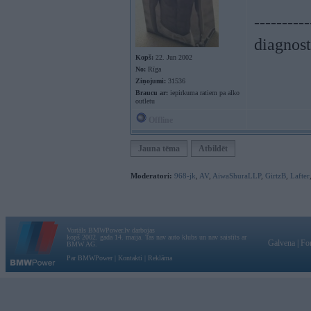
----------
diagnost
Kopš:
22. Jun 2002
No:
Rīga
Ziņojumi:
31536
Braucu ar:
iepirkuma ratiem pa alko
outletu
Offline
Jauna tēma
Atbildēt
Moderatori:
968-jk
,
AV
,
AiwaShuraLLP
,
GirtzB
,
Lafter
Vortāls BMWPower.lv darbojas
kopš 2002. gada 14. maija. Tas nav auto klubs un nav saistīts ar
Galvena
|
Fo
BMW AG.
Par BMWPower
|
Kontakti
|
Reklāma