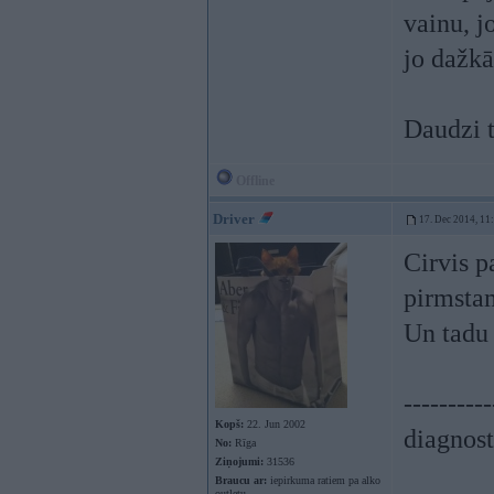
vainu, j
jo dažkā
Daudzi t
Offline
Driver
17. Dec 2014, 11
Cirvis p
pirmstam
Un tadu 
----------
Kopš:
22. Jun 2002
diagnost
No:
Rīga
Ziņojumi:
31536
Braucu ar:
iepirkuma ratiem pa alko
outletu