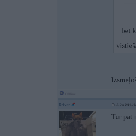
bet k
vistie
Izsmeļo
Offline
Driver
17. Dec 2014, 16
Tur pat 