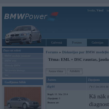
Sveiks,
Viesi!
Ie
Galvenā
Forums
Galerijas
Ziņas un raksti
Forums
»
Diskusijas par BMW modeļi
BMW modeļu jaunumi
Tēma: EML + DSC raustas, jauda
BMW testi
Mēneša BMW
Sērijveida tūnings
Jauna tēma
Atbildēt
Vel...
Autors
Ziņojums
Gadījuma bilde
dig44
17. Dec 2014, 08
Kopš:
19. Mar 2014
Kā nāk r
Ziņojumi:
9
diagnost
Braucu ar: