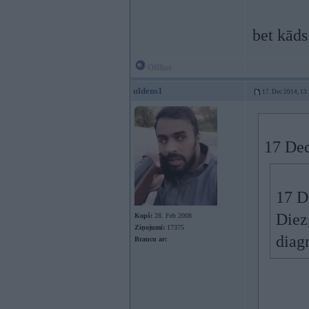
bet kāds
Offline
uldens1
17. Dec 2014, 13
17 Dec
17 D
Diezg
Kopš:
28. Feb 2008
Ziņojumi:
17375
diag
Braucu ar: