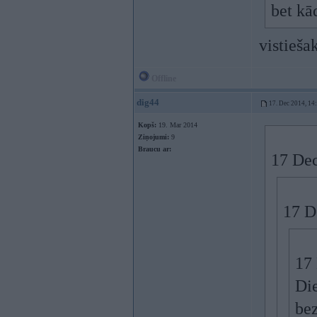
bet kā
vistieša
Offline
dig44
17. Dec 2014, 14
Kopš:
19. Mar 2014
Ziņojumi:
9
Braucu ar:
17 Dec
17 D
17 
Die
be