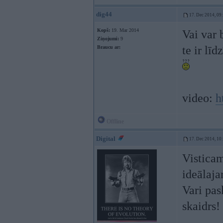
dig44
17. Dec 2014, 09
Kopš:
19. Mar 2014
Vai var 
Ziņojumi:
9
te ir lī
Braucu ar:
video:
h
Offline
Digital
17. Dec 2014, 10
Visticam
ideālaj
Vari pas
skaidrs!