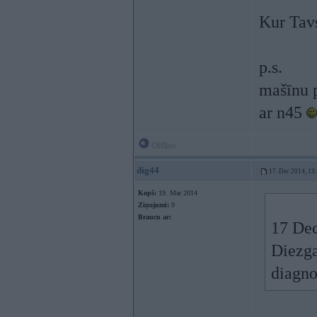
Kur Tavs
p.s.
mašīnu p
ar n45
Offline
dig44
17. Dec 2014, 13
Kopš:
19. Mar 2014
Ziņojumi:
9
Braucu ar:
17 Dec
Diezga
diagno