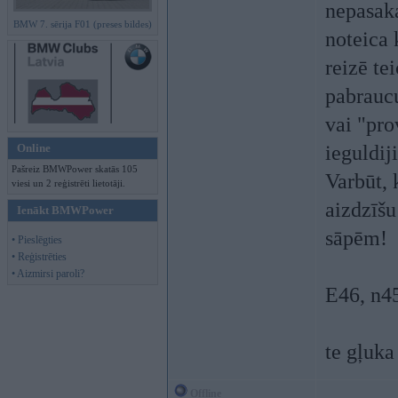
nepasaka
BMW 7. sērija F01 (preses bildes)
noteica 
reizē te
pabraucu
vai "pro
Online
ieguldij
Pašreiz BMWPower skatās 105
Varbūt, 
viesi un 2 reģistrēti lietotāji.
aizdzīšu
Ienākt BMWPower
sāpēm!
• Pieslēgties
• Reģistrēties
• Aizmirsi paroli?
E46, n45
te gļuka
Offline