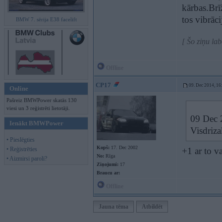
kārbas.Brī
tos vibrāc
BMW 7. sērija E38 facelift
[ Šo ziņu la
Offline
CP17
09. Dec 2014, 16
Online
Pašreiz BMWPower skatās 130
viesi un 3 reģistrēti lietotāji.
09 Dec 2
Ienākt BMWPower
Visdriza
• Pieslēgties
Kopš:
17. Dec 2002
• Reģistrēties
+1 ar to v
No:
Rīga
• Aizmirsi paroli?
Ziņojumi:
17
Braucu ar:
Offline
Jauna tēma
Atbildēt