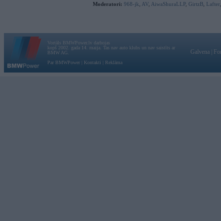
Moderatori:
968-jk
,
AV
,
AiwaShuraLLP
,
GirtzB
,
Lafter
Vortāls BMWPower.lv darbojas
kopš 2002. gada 14. maija. Tas nav auto klubs un nav saistīts ar
Galvena
|
Fo
BMW AG.
Par BMWPower
|
Kontakti
|
Reklāma