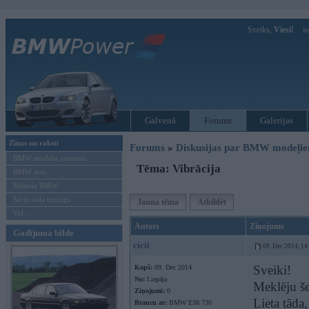
Sveiks,
Viesi!
Ie
Galvenā
Forums
Galerijas
Ziņas un raksti
Forums
»
Diskusijas par BMW modeļi
BMW modeļu jaunumi
Tēma: Vibrācija
BMW testi
Mēneša BMW
Sērijveida tūnings
Jauna tēma
Atbildēt
Vel...
Autors
Ziņojums
Gadījuma bilde
cicii
09. Dec 2014, 14
Sveiki!
Kopš:
09. Dec 2014
No:
Liepāja
Meklēju še
Ziņojumi:
0
Lieta tāda
Braucu ar:
BMW E38 730