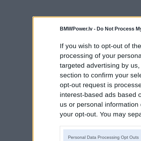
BMWPower.lv -
Do Not Process My
If you wish to opt-out of the
processing of your personal
targeted advertising by us
section to confirm your sel
opt-out request is proces
interest-based ads based o
us or personal information d
your opt-out. You may separ
disclosure of your personal
IAB’s list of downstream pa
Personal Data Processing Opt Outs