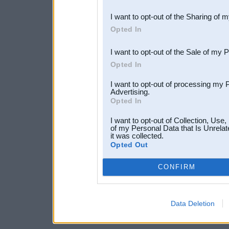
also be disclosed by us to 
I want to opt-out of the Sharing of 
Downstream Participants
th
Opted In
third parties.
I want to opt-out of the Sale of my 
Opted In
I want to opt-out of processing my 
Advertising.
Opted In
I want to opt-out of Collection, Use
of my Personal Data that Is Unrelat
it was collected.
Opted Out
CONFIRM
Data Deletion