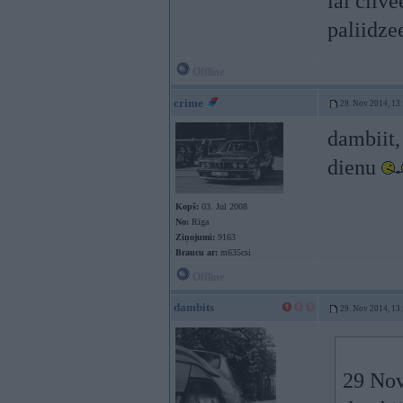
lai cilv
paliidze
Offline
crime
29. Nov 2014, 13
dambiit,
dienu
Kopš:
03. Jul 2008
No:
Rīga
Ziņojumi:
9163
Braucu ar:
m635csi
Offline
dambits
29. Nov 2014, 13
29 Nov