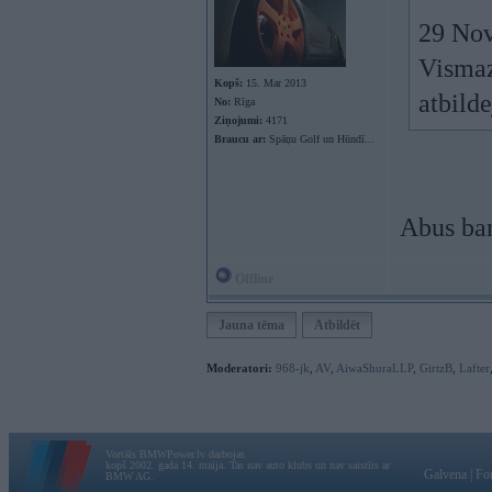
29 Nov
Vismaz
Kopš:
15. Mar 2013
atbild
No:
Rīga
Ziņojumi:
4171
Braucu ar:
Spāņu Golf un Hūndī...
Abus ba
Offline
Jauna tēma
Atbildēt
Moderatori:
968-jk
,
AV
,
AiwaShuraLLP
,
GirtzB
,
Lafter
Vortāls BMWPower.lv darbojas
kopš 2002. gada 14. maija. Tas nav auto klubs un nav saistīts ar
Galvena
|
Fo
BMW AG.