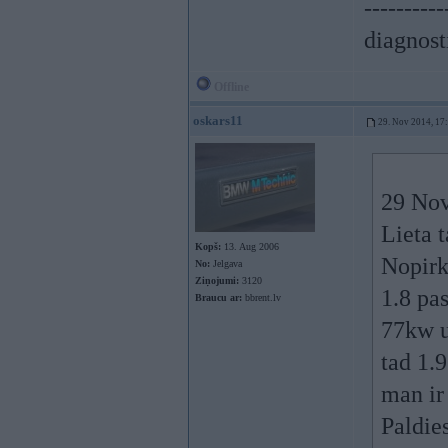
----------
diagnost
Offline
oskars11
29. Nov 2014, 17
29 Nov
Lieta 
Kopš:
13. Aug 2006
Nopirk
No:
Jelgava
Ziņojumi:
3120
1.8 pa
Braucu ar:
bbrent.lv
77kw u
tad 1.
man ir
Paldies