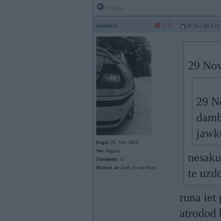
Offline
dambits
29. Nov 2014, 13
29 Nov
29 No
dambi
jawk
Kopš:
20. Nov 2014
No:
Jelgava
nesaku
Ziņojumi:
12
Braucu ar:
Audi,vw un bmw
te uzd
runa iet
atrodod