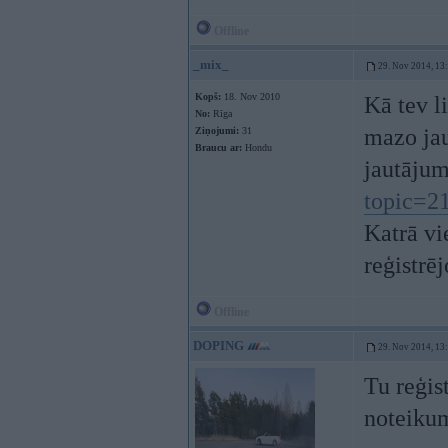
Offline
_mix_
29. Nov 2014, 13
Kopš:
18. Nov 2010
Kā tev li
No:
Rīga
mazo jau
Ziņojumi:
31
Braucu ar:
Hondu
jautāju
topic=2
Katrā vie
reģistrēj
Offline
DOPING
29. Nov 2014, 13
Tu reģist
noteikum