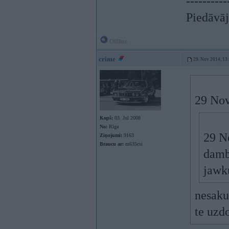
----------
Piedāvāju
Offline
crime
29. Nov 2014, 13
29 Nov
Kopš:
03. Jul 2008
No:
Rīga
29 No
Ziņojumi:
9163
Braucu ar:
m635csi
dambi
jawk
nesaku
te uzd