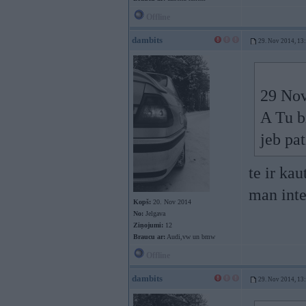
Offline
dambits
29. Nov 2014, 13
29 Nov
A Tu b
jeb pa
te ir ka
man inte
Kopš:
20. Nov 2014
No:
Jelgava
Ziņojumi:
12
Braucu ar:
Audi,vw un bmw
Offline
dambits
29. Nov 2014, 13