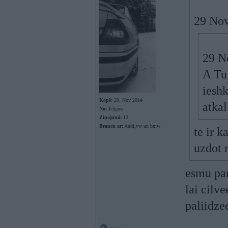
29 Nov
29 N
A Tu 
ieshk
Kopš:
20. Nov 2014
atka
No:
Jelgava
Ziņojumi:
12
Braucu ar:
Audi,vw un bmw
te ir 
uzdot 
esmu pam
lai cilv
paliidze