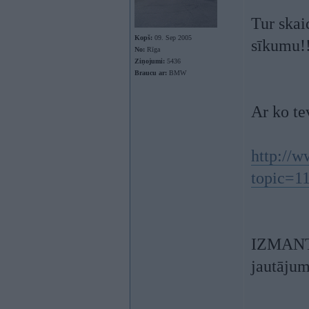
Tur ska
Kopš:
09. Sep 2005
sīkumu!!
No:
Rīga
Ziņojumi:
5436
Braucu ar:
BMW
Ar ko te
http://
topic=1
IZMANTO
jautājumu