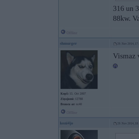
316 un 3
88kw. Va
Offline
shmurger
29. Nov 2014, 17
Vismaz v
Kopš:
15. Oct 2007
Ziņojumi:
12788
Braucu ar:
xc40
Offline
koni4jo
29. Nov 2014, 18