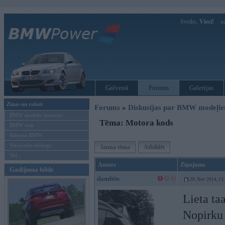
Sveiks,
Viesi!
Ie
Galvenā
Forums
Galerijas
Ziņas un raksti
Forums
»
Diskusijas par BMW modeļi
BMW modeļu jaunumi
Tēma: Motora kods
BMW testi
Mēneša BMW
Sērijveida tūnings
Jauna tēma
Atbildēt
Vel...
Autors
Ziņojums
Gadījuma bilde
dambits
29. Nov 2014, 13
Lieta ta
Nopirku 