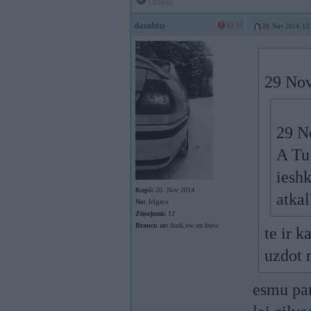
Offline
dambits
29. Nov 2014, 13
29 Nov
29 N
A Tu 
ieshk
Kopš:
20. Nov 2014
atka
No:
Jelgava
Ziņojumi:
12
Braucu ar:
Audi,vw un bmw
te ir 
uzdot 
esmu pam