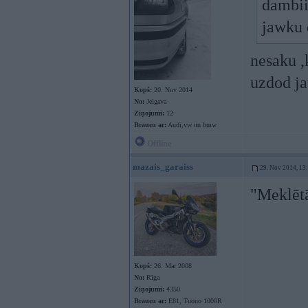
dambii
jawku
nesaku ,
uzdod j
Kopš:
20. Nov 2014
No:
Jelgava
Ziņojumi:
12
Braucu ar:
Audi,vw un bmw
Offline
mazais_garaiss
29. Nov 2014, 13
"Meklētā
Kopš:
26. Mar 2008
No:
Rīga
Ziņojumi:
4350
Braucu ar:
E81, Tuono 1000R