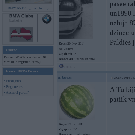
pasee ra
BMW X6 E71 (preses bildes)
un1890 k
nebija 8
dzineej
Paldies 
Kopš:
20. Nov 2014
No:
Jelgava
Online
Ziņojumi:
12
Pašreiz BMWPower skatās 180
Braucu ar:
Audi,vw un bmw
viesi un 5 reģistrēti lietotāji.
Offline
Ienākt BMWPower
arbuuzs
29. Nov 2014, 13
• Pieslēgties
• Reģistrēties
A Tu bij
• Aizmirsi paroli?
patiik v
Kopš:
19. Dec 2011
Ziņojumi:
751
Braucu ar:
uzbeku ratiem