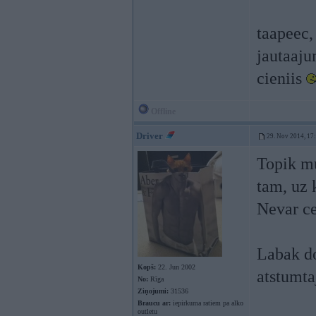
taapeec,
jautaaju
cieniis
Offline
Driver
29. Nov 2014, 17
Topik mu
tam, uz k
Nevar ce
Labak do
Kopš:
22. Jun 2002
atstumta
No:
Rīga
Ziņojumi:
31536
Braucu ar:
iepirkuma ratiem pa alko
outletu