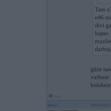
Tam e3
e46 st
divi g
kapec 
mazliet
darboj
gāze nav
varbuut 
kolektor
Offline
janexz
26. Oct 2014, 23