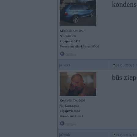
kondens
Kopš:
20. Oct 2007
No:
Valmiera
Ziņojumi:
1412
Braucu ar:
zilu 4.6is un M50d
Offline
janexz
26. Oct 2014, 21
būs zie
Kopš:
09. Dec 2006
No:
Daugavpils
Ziņojumi:
8061
Braucu ar:
Euro 4
Offline
johnsk
26. Oct 2014, 21