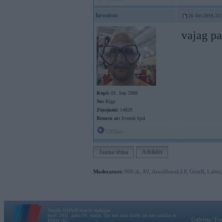
hronists
26. Oct 2014, 23
vajag pa
Kopš:
01. Sep 2008
No:
Rīga
Ziņojumi:
14820
Braucu ar:
Svensk hjul
Offline
Jauna tēma
Atbildēt
Moderatori:
968-jk
,
AV
,
AiwaShuraLLP
,
GirtzB
,
Lafter
Vortāls BMWPower.lv darbojas
kopš 2002. gada 14. maija. Tas nav auto klubs un nav saistīts ar
Galvena
|
Fo
BMW AG.