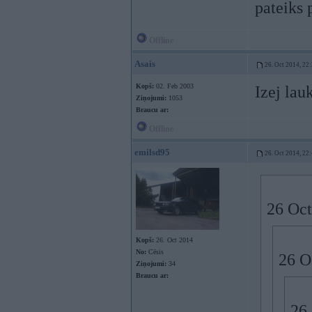
pateiks
Offline
Asais
26. Oct 2014, 22
Kopš:
02. Feb 2003
Izej lau
Ziņojumi:
1053
Braucu ar:
Offline
emilsd95
26. Oct 2014, 22
26 Oct
Kopš:
26. Oct 2014
No:
Cēsis
26 O
Ziņojumi:
34
Braucu ar:
26 