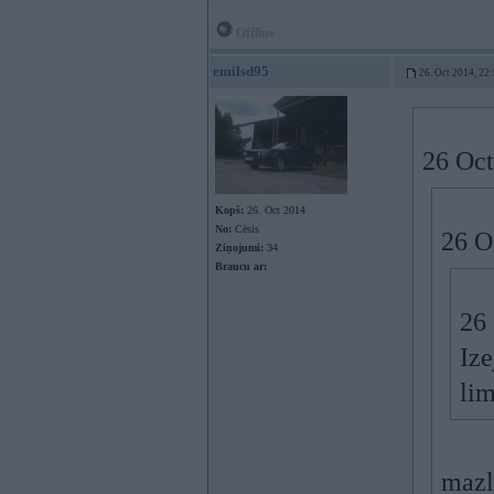
Offline
emilsd95
26. Oct 2014, 22
26 Oct
Kopš:
26. Oct 2014
No:
Cēsis
26 O
Ziņojumi:
34
Braucu ar:
26 
Ize
li
mazl