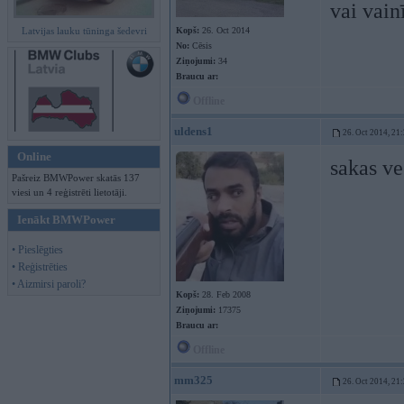
vai vain
Latvijas lauku tūninga šedevri
Kopš:
26. Oct 2014
No:
Cēsis
Ziņojumi:
34
Braucu ar:
Offline
uldens1
26. Oct 2014, 21
Online
sakas ve
Pašreiz BMWPower skatās 137
viesi un 4 reģistrēti lietotāji.
Ienākt BMWPower
• Pieslēgties
• Reģistrēties
• Aizmirsi paroli?
Kopš:
28. Feb 2008
Ziņojumi:
17375
Braucu ar:
Offline
mm325
26. Oct 2014, 21