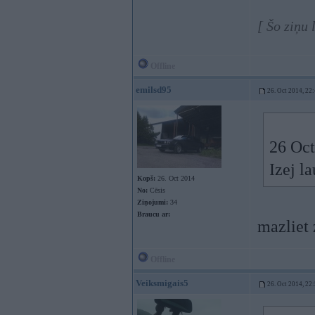
[ Šo ziņu
Offline
emilsd95
26. Oct 2014, 22
26 Oct
Izej l
Kopš:
26. Oct 2014
No:
Cēsis
Ziņojumi:
34
Braucu ar:
mazliet
Offline
Veiksmigais5
26. Oct 2014, 22