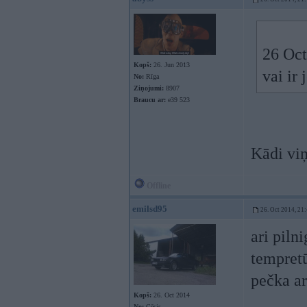
26 Oct
Kopš:
26. Jun 2013
vai ir
No:
Rīga
Ziņojumi:
8907
Braucu ar:
e39 523
Kādi viņ
Offline
emilsd95
26. Oct 2014, 21
ari piln
tempretū
pečka ar
Kopš:
26. Oct 2014
No:
Cēsis