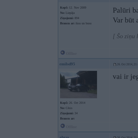
Kopš:
12. Nov 2009
Palūri b
No:
Liepāja
Var būt 
Ziņojumi:
894
Braucu ar:
iksu un busu
[ Šo ziņu 
Offline
emilsd95
26. Oct 2014, 21
vai ir j
Kopš:
26. Oct 2014
No:
Cēsis
Ziņojumi:
34
Braucu ar:
Offline
abyss
26. Oct 2014, 21