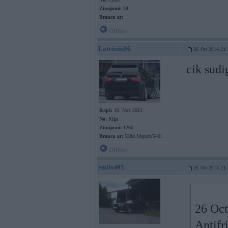
Ziņojumi:
34
Braucu ar:
Offline
Latvietis96
26. Oct 2014, 21
cik sudi
Kopš:
10. Nov 2013
No:
Rīga
Ziņojumi:
1260
Braucu ar:
538d Msport/540i
Offline
emilsd95
26. Oct 2014, 21
26 Oct
Antifr