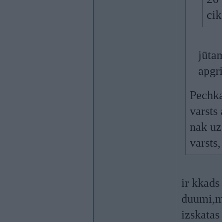
cik
jūtam
apgr
Pechka
varsts
nak uz
varsts
ir kkads
duumi,mo
izskatas