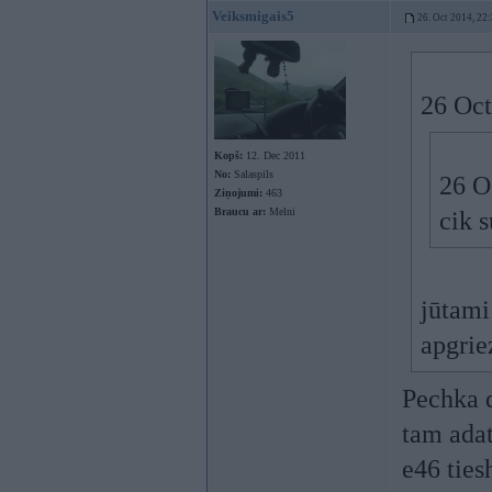
Veiksmigais5
26. Oct 2014, 22
26 Oct
Kopš:
12. Dec 2011
No:
Salaspils
26 O
Ziņojumi:
463
Braucu ar:
Melni
cik s
jūtami
apgrie
Pechka d
tam adat
e46 ties