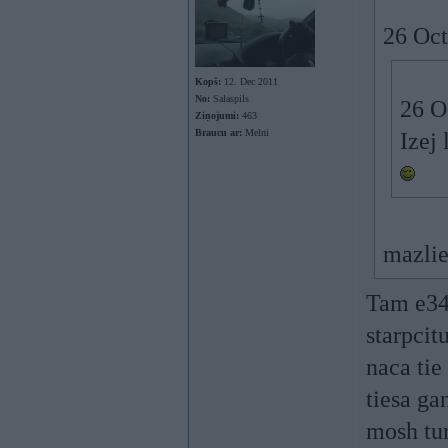
26 Oct
Kopš:
12. Dec 2011
No:
Salaspils
26 O
Ziņojumi:
463
Braucu ar:
Melni
Izej 
mazlie
Tam e34
starpcit
naca tie
tiesa ga
mosh tur