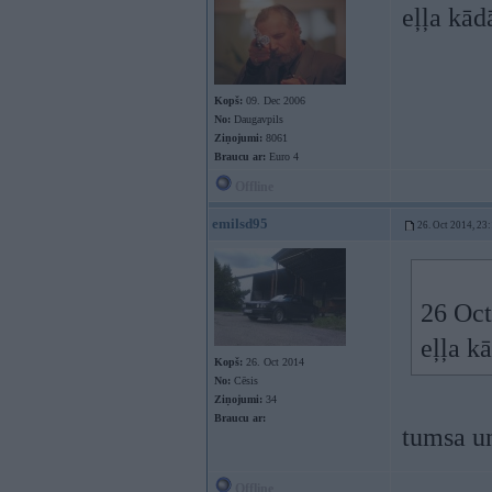
eļļa kād
Kopš:
09. Dec 2006
No:
Daugavpils
Ziņojumi:
8061
Braucu ar:
Euro 4
Offline
emilsd95
26. Oct 2014, 23
26 Oct
eļļa k
Kopš:
26. Oct 2014
No:
Cēsis
Ziņojumi:
34
Braucu ar:
tumsa un
Offline