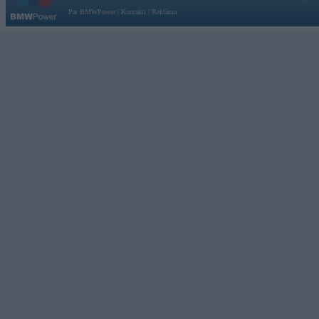
Par BMWPower
|
Kontakti
|
Reklāma