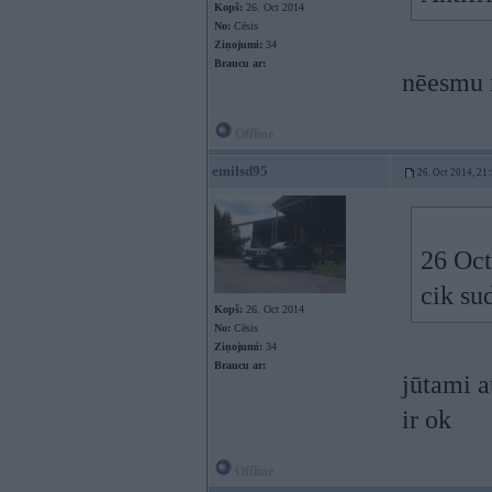
Kopš:
26. Oct 2014
No:
Cēsis
Ziņojumi:
34
Braucu ar:
nēesmu m
Offline
emilsd95
26. Oct 2014, 21
26 Oct
cik su
Kopš:
26. Oct 2014
No:
Cēsis
Ziņojumi:
34
Braucu ar:
jūtami a
ir ok
Offline