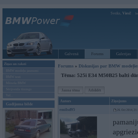
Sveiks,
Viesi!
Ie
Galvenā
Forums
Galerijas
Ziņas un raksti
Forums
»
Diskusijas par BMW modeļi
BMW modeļu jaunumi
Tēma: 525i E34 M50B25 balti dū
BMW testi
Mēneša BMW
Sērijveida tūnings
Jauna tēma
Atbildēt
Vel...
Autors
Ziņojums
Gadījuma bilde
emilsd95
26. Oct 2014, 21
pamaniju
apgriez