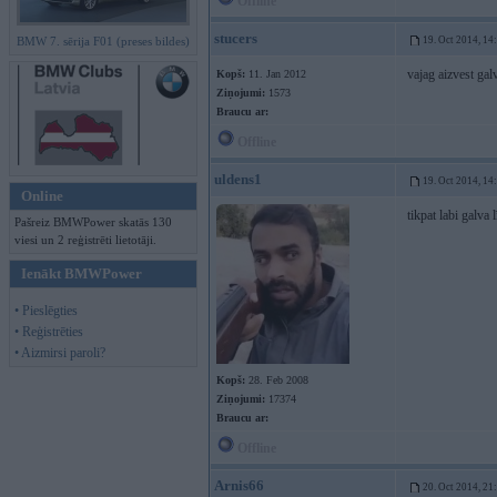
Offline
stucers
BMW 7. sērija F01 (preses bildes)
19. Oct 2014, 14
vajag aizvest gal
Kopš:
11. Jan 2012
Ziņojumi:
1573
Braucu ar:
Offline
uldens1
19. Oct 2014, 14
Online
tikpat labi galva 
Pašreiz BMWPower skatās 130
viesi un 2 reģistrēti lietotāji.
Ienākt BMWPower
• Pieslēgties
• Reģistrēties
• Aizmirsi paroli?
Kopš:
28. Feb 2008
Ziņojumi:
17374
Braucu ar:
Offline
Arnis66
20. Oct 2014, 21