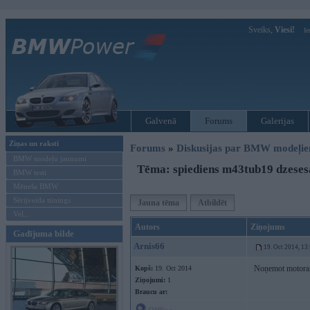
Sveiks,
Viesi!
Ie
Galvenā
Forums
Galerijas
Ziņas un raksti
Forums
»
Diskusijas par BMW modeļi
BMW modeļu jaunumi
Tēma: spiediens m43tub19 dzeses
BMW testi
Mēneša BMW
Sērijveida tūnings
Jauna tēma
Atbildēt
Vel...
Autors
Ziņojums
Gadījuma bilde
Arnis66
19. Oct 2014, 13
Noņemot motora ga
Kopš:
19. Oct 2014
Ziņojumi:
1
Braucu ar: