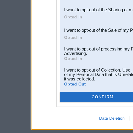
also be disclosed by us to 
I want to opt-out of the Sharing of 
Downstream Participants
th
Opted In
third parties.
I want to opt-out of the Sale of my 
Opted In
I want to opt-out of processing my 
Advertising.
Opted In
I want to opt-out of Collection, Use
of my Personal Data that Is Unrelat
it was collected.
Opted Out
CONFIRM
Data Deletion