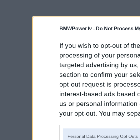
BMWPower.lv -
Do Not Process My
If you wish to opt-out of the
processing of your personal
targeted advertising by us
section to confirm your sel
opt-out request is proces
interest-based ads based o
us or personal information d
your opt-out. You may separ
disclosure of your personal
IAB’s list of downstream pa
Personal Data Processing Opt Outs