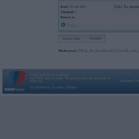
Uldi1 Tev taisnib
Kopš:
19. Oct 2014
Ziņojumi:
1
Braucu ar:
Offline
Jauna tēma
Atbildēt
Moderatori:
968-jk
,
AV
,
AiwaShuraLLP
,
GirtzB
,
Lafter
Vortāls BMWPower.lv darbojas
kopš 2002. gada 14. maija. Tas nav auto klubs un nav saistīts ar
Galvena
|
Fo
BMW AG.
Par BMWPower
|
Kontakti
|
Reklāma