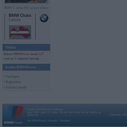
BMW 7. sērija F01 (preses bildes)
Online
Pašreiz BMWPower skatās 127
viesi un 5 reģistrēti lietotāji.
Ienākt BMWPower
• Pieslēgties
• Reģistrēties
• Aizmirsi paroli?
Vortāls BMWPower.lv darbojas
kopš 2002. gada 14. maija. Tas nav auto klubs un nav saistīts ar
Galvena
|
Fo
BMW AG.
Par BMWPower
|
Kontakti
|
Reklāma