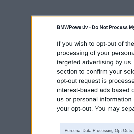
BMWPower.lv -
Do Not Process My
If you wish to opt-out of the
processing of your personal
targeted advertising by us
section to confirm your sel
opt-out request is proces
interest-based ads based o
us or personal information d
your opt-out. You may separ
disclosure of your personal
IAB’s list of downstream pa
Personal Data Processing Opt Outs