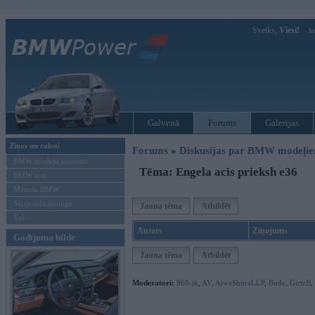
Sveiks,
Viesi!
Ie
Galvenā
Forums
Galerijas
Ziņas un raksti
Forums
»
Diskusijas par BMW modeļi
BMW modeļu jaunumi
Tēma: Engela acis prieksh e36
BMW testi
Mēneša BMW
Sērijveida tūnings
Jauna tēma
Atbildēt
Vel...
Autors
Ziņojums
Gadījuma bilde
Jauna tēma
Atbildēt
Moderatori:
968-jk
,
AV
,
AiwaShuraLLP
,
Bude
,
GirtzB
,