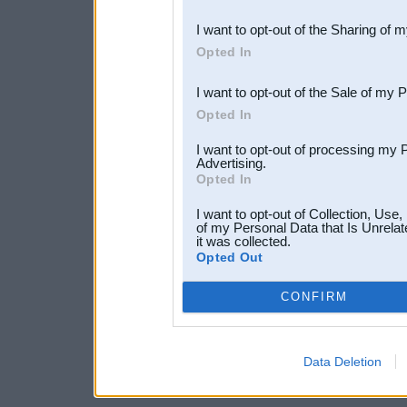
also be disclosed by us to 
I want to opt-out of the Sharing of 
Downstream Participants
th
Opted In
third parties.
I want to opt-out of the Sale of my 
Opted In
I want to opt-out of processing my 
Advertising.
Opted In
I want to opt-out of Collection, Use
of my Personal Data that Is Unrelat
it was collected.
Opted Out
CONFIRM
Data Deletion