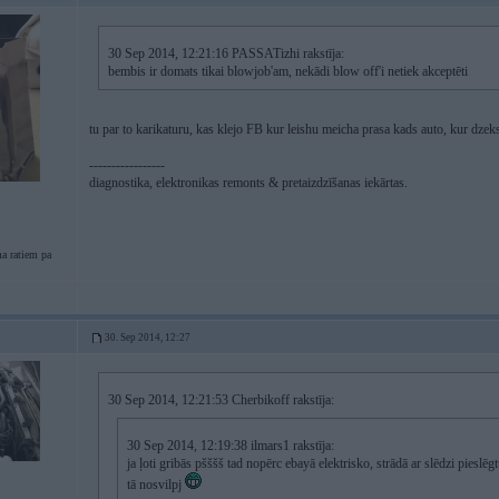
30 Sep 2014, 12:21:16 PASSATizhi rakstīja:
bembis ir domats tikai blowjob'am, nekādi blow off'i netiek akceptēti
tu par to karikaturu, kas klejo FB kur leishu meicha prasa kads auto, kur dzek
-----------------
diagnostika, elektronikas remonts & pretaizdzīšanas iekārtas.
a ratiem pa
30. Sep 2014, 12:27
30 Sep 2014, 12:21:53 Cherbikoff rakstīja:
30 Sep 2014, 12:19:38 ilmars1 rakstīja:
ja ļoti gribās pšššš tad nopērc ebayā elektrisko, strādā ar slēdzi pieslēg
tā nosvilpj