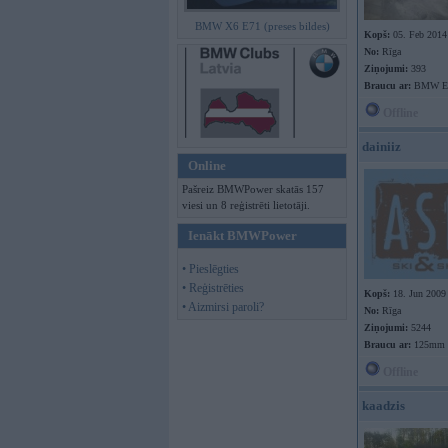
BMW X6 E71 (preses bildes)
Kopš:
05. Feb 2014
No:
Rīga
Ziņojumi:
393
Braucu ar:
BMW E6
Offline
dainiiz
Online
Pašreiz BMWPower skatās 157
viesi un 8 reģistrēti lietotāji.
Ienākt BMWPower
• Pieslēgties
• Reģistrēties
Kopš:
18. Jun 2009
• Aizmirsi paroli?
No:
Rīga
Ziņojumi:
5244
Braucu ar:
125mm
Offline
kaadzis