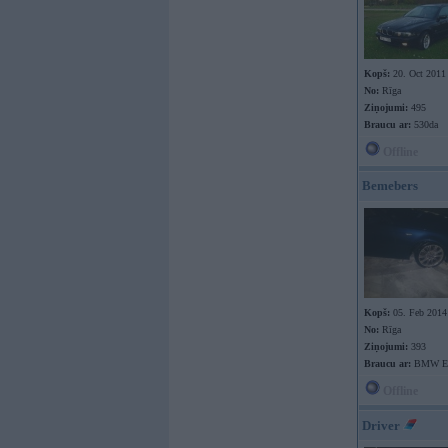
Kopš:
20. Oct 2011
No:
Rīga
Ziņojumi:
495
Braucu ar:
530da
Offline
Bemebers
Kopš:
05. Feb 2014
No:
Rīga
Ziņojumi:
393
Braucu ar:
BMW E6
Offline
Driver