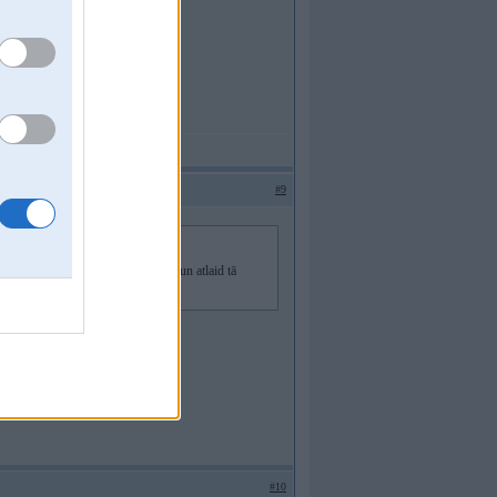
#9
e gāzes pedāļa, tb kā iespied grīdā un atlaid tā
#10