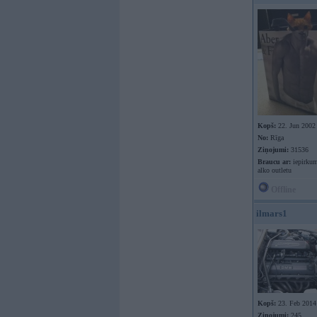
Kopš:
22. Jun 2002
No:
Rīga
Ziņojumi:
31536
Braucu ar:
iepirkum
alko outletu
Offline
ilmars1
Kopš:
23. Feb 2014
Ziņojumi:
245