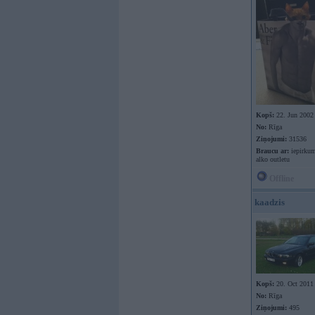
Kopš:
22. Jun 2002
No:
Rīga
Ziņojumi:
31536
Braucu ar:
iepirkum
alko outletu
Offline
kaadzis
Kopš:
20. Oct 2011
No:
Rīga
Ziņojumi:
495