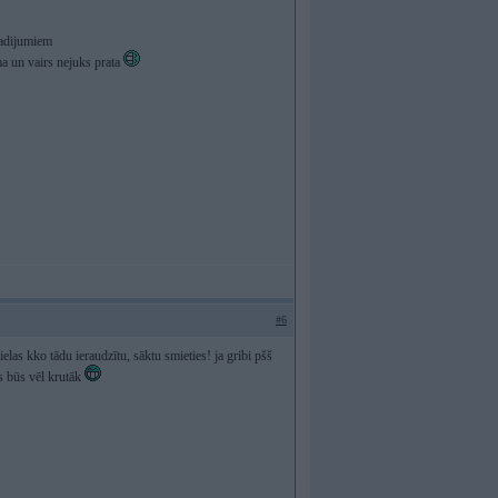
radijumiem
ima un vairs nejuks prata
#6
 ielas kko tādu ieraudzītu, sāktu smieties! ja gribi pšš
as būs vēl krutāk