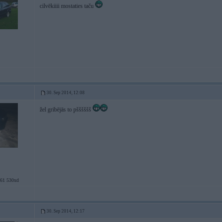
cilvēkiiii mostaties taču
30. Sep 2014, 12:08
žel gribējās to pšššššš
1 530xd
30. Sep 2014, 12:17