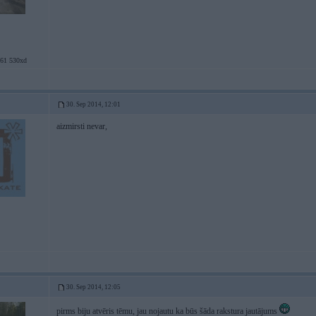
1 530xd
30. Sep 2014, 12:01
aizmirsti nevar,
30. Sep 2014, 12:05
pirms biju atvēris tēmu, jau nojautu ka būs šāda rakstura jautājums