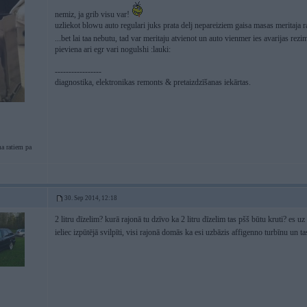
nemiz, ja grib visu var!
uzliekot blowu auto regulari juks prata delj nepareiziem gaisa masas meritaja 
...bet lai taa nebutu, tad var meritaju atvienot un auto vienmer ies avarijas rez
pieviena ari egr vari nogulshi :lauki:
-----------------
diagnostika, elektronikas remonts & pretaizdzīšanas iekārtas.
a ratiem pa
30. Sep 2014, 12:18
2 litru dīzelim? kurā rajonā tu dzīvo ka 2 litru dīzelim tas pšš būtu kruti? es uz
ieliec izpūtējā svilpīti, visi rajonā domās ka esi uzbāzis affigenno turbīnu un t