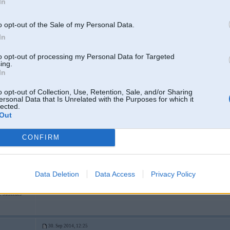
In
o opt-out of the Sale of my Personal Data.
In
to opt-out of processing my Personal Data for Targeted
ing.
In
30. Sep 2014, 12:21
o opt-out of Collection, Use, Retention, Sale, and/or Sharing
ersonal Data that Is Unrelated with the Purposes for which it
lected.
Out
30 Sep 2014, 12:19:38 ilmars1 rakstīja:
ja ļoti gribās pšššš tad nopērc ebayā elektrisko, strādā ar slēdzi pieslēgtu pi
nosvilpj
CONFIRM
3
izpūtēja svilpītes evolucionējušas
Data Deletion
Data Access
Privacy Policy
Mercedes
30. Sep 2014, 12:25