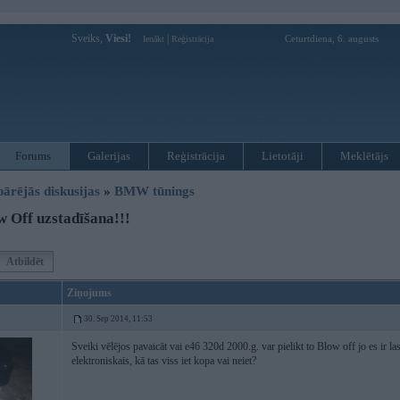
Sveiks,
Viesi!
|
Ceturtdiena, 6. augusts
Ienākt
Reģistrācija
Forums
Galerijas
Reģistrācija
Lietotāji
Meklētājs
pārējās diskusijas
»
BMW tūnings
 Off uzstadīšana!!!
Atbildēt
Ziņojums
30. Sep 2014, 11:53
Sveiki vēlējos pavaicāt vai e46 320d 2000.g. var pielikt to Blow off jo es ir las
elektroniskais, kā tas viss iet kopa vai neiet?