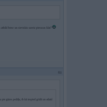
s atbild bmw un sieviskis uzreiz piesucas klat?
#11
tu pie gāzes pedāļa, tb kā iespied grīdā un atlaid