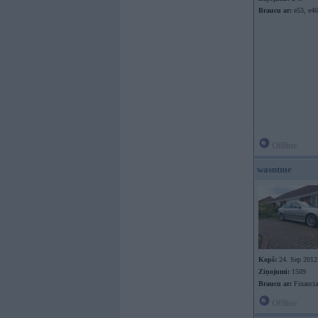
Braucu ar:
e53, e4
Offline
wasntme
Kopš:
24. Sep 2012
Ziņojumi:
1509
Braucu ar:
Financia
Offline