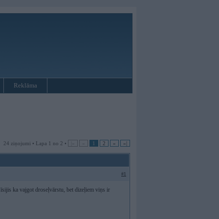
Reklāma
24 ziņojumi • Lapa 1 no 2 •
|«
«
1
2
»
»|
#1
īsijis ka vajgot droseļvārstu, bet dizeļiem viņs ir