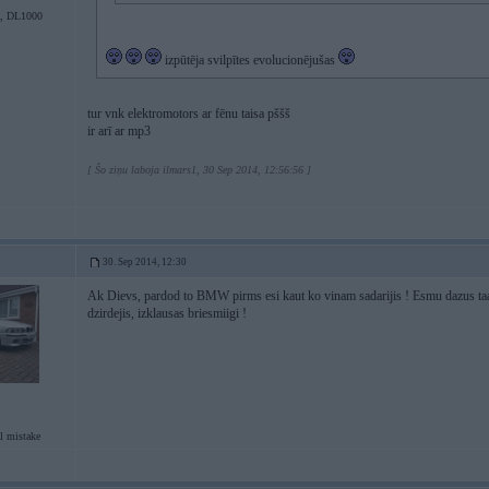
6, DL1000
izpūtēja svilpītes evolucionējušas
tur vnk elektromotors ar fēnu taisa pššš
ir arī ar mp3
[ Šo ziņu laboja ilmars1, 30 Sep 2014, 12:56:56 ]
30. Sep 2014, 12:30
Ak Dievs, pardod to BMW pirms esi kaut ko vinam sadarijis ! Esmu dazus taa
dzirdejis, izklausas briesmiigi !
l mistake