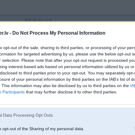
30. Sep 2014, 12:19
ja ļoti gribās pšššš tad nopērc ebayā elektrisko, strādā ar slēdzi pieslēgtu pie g
.lv -
Do Not Process My Personal Information
to opt-out of the sale, sharing to third parties, or processing of your per
formation for targeted advertising by us, please use the below opt-out s
r selection. Please note that after your opt-out request is processed y
eing interest-based ads based on personal information utilized by us or
6, DL1000
disclosed to third parties prior to your opt-out. You may separately opt-
losure of your personal information by third parties on the IAB’s list of
. This information may also be disclosed by us to third parties on the
IA
30. Sep 2014, 12:21
Participants
that may further disclose it to other third parties.
bembis ir domats tikai blowjob'am, nekādi blow off'i netiek akceptēti
l Data Processing Opt Outs
o opt-out of the Sharing of my personal data.