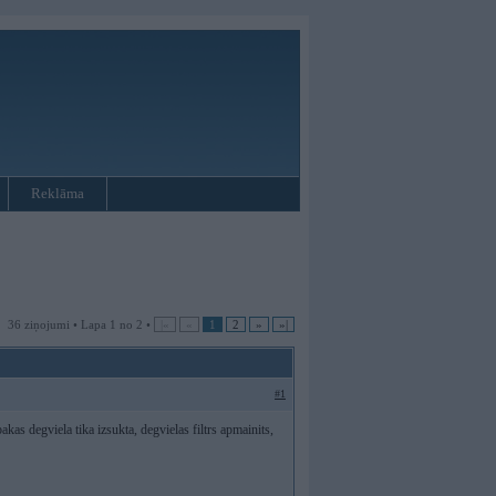
Reklāma
36 ziņojumi • Lapa 1 no 2 •
|«
«
1
2
»
»|
#1
bakas degviela tika izsukta, degvielas filtrs apmainits,