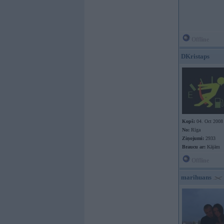
Offline
DKristaps
Kopš:
04. Oct 2008
No:
Rīga
Ziņojumi:
2933
Braucu ar:
Kājām
Offline
marihuans