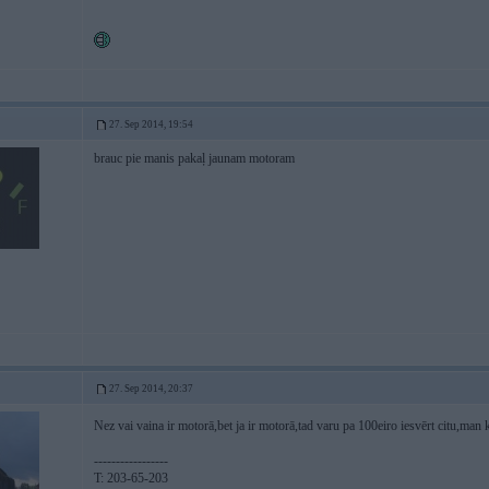
27. Sep 2014, 19:54
brauc pie manis pakaļ jaunam motoram
27. Sep 2014, 20:37
Nez vai vaina ir motorā,bet ja ir motorā,tad varu pa 100eiro iesvērt citu,man 
-----------------
T: 203-65-203