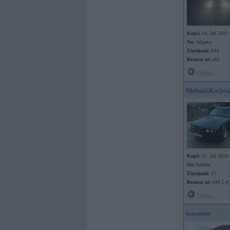
Kopš:
14. Jul 2011
No:
Jelgava
Ziņojumi:
644
Braucu ar:
e61
Offline
MelnaisKoijots
Kopš:
21. Jul 2013
No:
Saldus
Ziņojumi:
11
Braucu ar:
e34 2.4,
Offline
wasntme