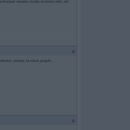
k nobraukaat vairaakas stundas un motors nelec, tad
#4
elmotors, pielauju, ka suknis jaregule...
#5