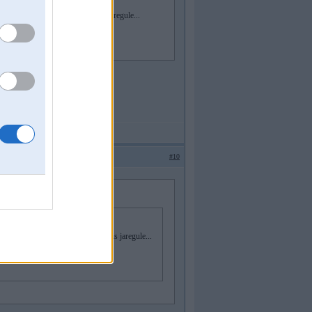
 dizelmotors, pielauju, ka suknis jaregule...
#10
 jaa dizelmotors, pielauju, ka suknis jaregule...