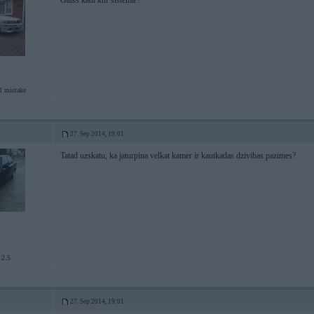
Gaiss kaut kur sistema ?
l mistake
27. Sep 2014, 19:01
Tatad uzskatu, ka jaturpina velkat kamer ir kautkadas dzivibas pazimes?
 2.5
27. Sep 2014, 19:01