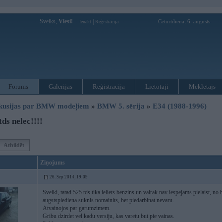
Sveiks,
Viesi!
|
Ceturtdiena, 6. augusts
Ienākt
Reģistrācija
Forums
Galerijas
Reģistrācija
Lietotāji
Meklētājs
kusijas par BMW modeļiem
»
BMW 5. sērija
»
E34 (1988-1996)
ds nelec!!!!
Atbildēt
Ziņojums
26. Sep 2014, 19:09
Sveiki, tatad 525 tds tika ieliets benzins un vairak nav iespejams pielaist, no 
augstspiediena suknis nomainits, bet piedarbinat nevaru.
Atvainojos par garumzimem.
Gribu dzirdet vel kadu versiju, kas varetu but pie vainas.