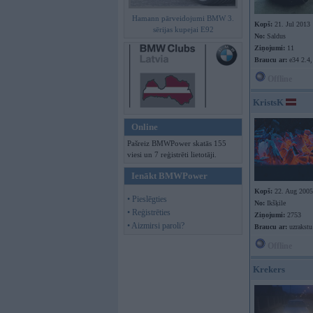
Hamann pārveidojumi BMW 3.
Kopš:
21. Jul 2013
sērijas kupejai E92
No:
Saldus
Ziņojumi:
11
Braucu ar:
e34 2.4,
Offline
KristsK
Online
Pašreiz BMWPower skatās 155
viesi un 7 reģistrēti lietotāji.
Ienākt BMWPower
Kopš:
22. Aug 2005
• Pieslēgties
No:
Ikšķile
• Reģistrēties
Ziņojumi:
2753
• Aizmirsi paroli?
Braucu ar:
uzrakstu
Offline
Krekers