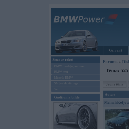
Galvenā
Ziņas un raksti
Forums
»
Dis
BMW modeļu jaunumi
Tēma: 525t
BMW testi
Mēneša BMW
Sērijveida tūnings
Jauna tēma
Vel...
Autors
Gadījuma bilde
MelnaisKoijots