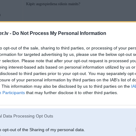
Kāpēc augstspiediena sūknis mainīts?
3
W
.lv -
Do Not Process My Personal Information
to opt-out of the sale, sharing to third parties, or processing of your per
27. Sep 2014, 19:39
formation for targeted advertising by us, please use the below opt-out s
jo brauca ar benzīnu,
r selection. Please note that after your opt-out request is processed y
eing interest-based ads based on personal information utilized by us or
nomaini sprauslas, ja nelec maini galvu, ja nelec nomaini gredzenus, ja nelec 
disclosed to third parties prior to your opt-out. You may separately opt-
vispār ja ir automāts tad jāvelk ir kādi 400km!
losure of your personal information by third parties on the IAB’s list of
. This information may also be disclosed by us to third parties on the
IA
Participants
that may further disclose it to other third parties.
u
l Data Processing Opt Outs
27. Sep 2014, 19:41
o opt-out of the Sharing of my personal data.