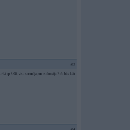
#13
s rītā ap 8:00, visu sarunājat,un es domāju Piča būs klāt
#14