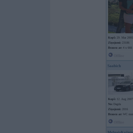
Kopš:
29. Mar 2005
Ziņojumi:
23186
Braucu ar:
4 x 666
Offline
Saabich
Kopš:
12. Aug 2007
No:
Dagda
Ziņojumi:
2016
Braucu ar:
WC num
Offline
MelnaisKoijots