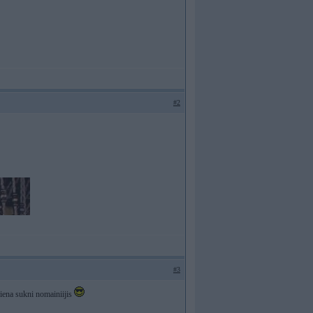
#2
#3
diena sukni nomainiijis