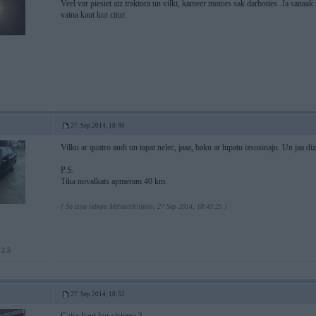
Veel var piesiet aiz traktora un vilkt, kameer motors sak darboties. Ja sanaa
vaina kaut kur citur.
27. Sep 2014, 18:40
Vilku ar quatro audi un tapat nelec, jaaa, baku ar lupatu izsusinaju. Un jaa diz
P.S.
Tika novalkats apmeram 40 km.
[ Šo ziņu laboja MelnaisKoijots, 27 Sep 2014, 18:43:25 ]
 2.5
27. Sep 2014, 18:52