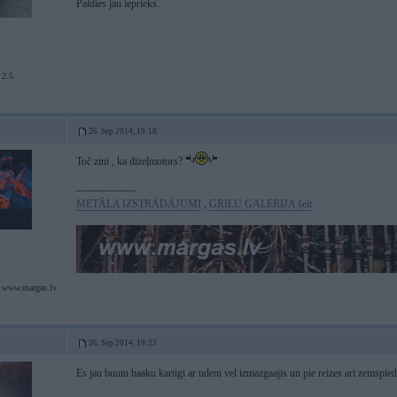
Paldies jau ieprieks.
 2.5
26. Sep 2014, 19:18
Toč zini , ka dīzeļmotors?
-----------------
METĀLA IZSTRĀDĀJUMI
,
GRILU GALERIJA šeit
 www.margas.lv
26. Sep 2014, 19:23
Es jau buutu baaku kartigi ar udeni vel izmazgaajis un pie reizes ari zemspie