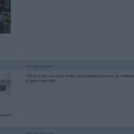
27. Sep 2014, 20:43
TDS'am ir tikai viens zinoš cilvēks, zvani lietotājam draiveram, rīt, svētdiena
īsi pirms 9 jau Saldū!
urzīmēm
27. Sep 2014, 22:43