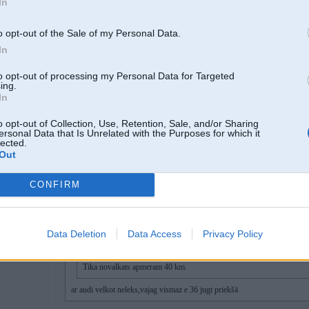
In
27 Sep 2014, 18:40:27 MelnaisKoijots rakstīja:
Vilku ar quatro audi un tapat nelec, jaaa, baku ar lupatu izsusinaju. Un jaa
o opt-out of the Sale of my Personal Data.
P.S.
Tika novalkats apmeram 40 km.
In
ar audi velkot neleks,vajag vismaz e 36 jugt priekšā
to opt-out of processing my Personal Data for Targeted
ing.
In
o opt-out of Collection, Use, Retention, Sale, and/or Sharing
ersonal Data that Is Unrelated with the Purposes for which it
lected.
Out
27. Sep 2014, 19:46
CONFIRM
27 Sep 2014, 19:41:21 uldens1 rakstīja:
27 Sep 2014, 18:40:27 MelnaisKoijots rakstīja:
Data Deletion
Data Access
Privacy Policy
Vilku ar quatro audi un tapat nelec, jaaa, baku ar lupatu izsusinaju. Un
P.S.
;LC
Tika novalkats apmeram 40 km.
ar audi velkot neleks,vajag vismaz e 36 jugt priekšā