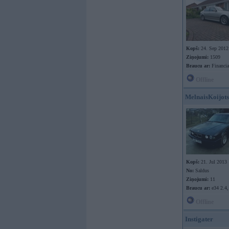
Kopš:
24. Sep 2012
Ziņojumi:
1509
Braucu ar:
Financia
Offline
MelnaisKoijots
Kopš:
21. Jul 2013
No:
Saldus
Ziņojumi:
11
Braucu ar:
e34 2.4,
Offline
Instigater