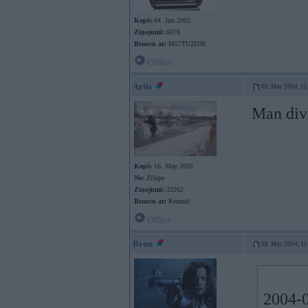
Kopš:
04. Jun 2002
Ziņojumi:
6078
Braucu ar:
M57TU2D30
Offline
Artis
08. May 2004, 15
Man divi
Kopš:
16. May 2002
No:
Zilupe
Ziņojumi:
32262
Braucu ar:
Renault
Offline
Bron
08. May 2004, 15
2004-0