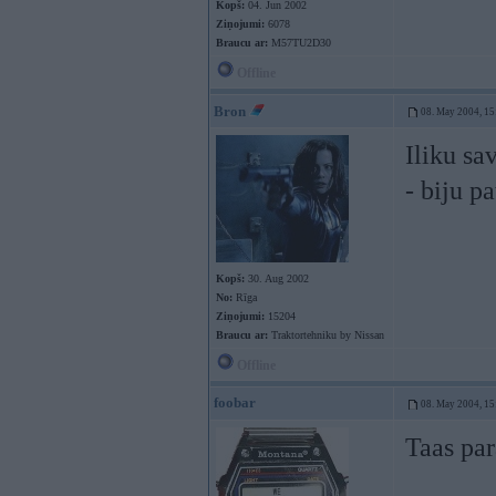
Kopš:
04. Jun 2002
Ziņojumi:
6078
Braucu ar:
M57TU2D30
Offline
Bron
08. May 2004, 15
Iliku s
- biju p
Kopš:
30. Aug 2002
No:
Rīga
Ziņojumi:
15204
Braucu ar:
Traktortehniku by Nissan
Offline
foobar
08. May 2004, 15
Taas par