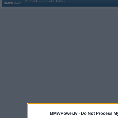
Par BMWPower
|
Kontakti
|
Reklāma
BMWPower.lv -
Do Not Process My