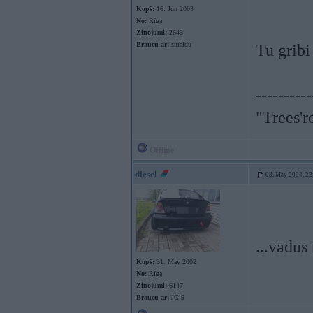
Kopš:
16. Jun 2003
No:
Rīga
Ziņojumi:
2643
Braucu ar:
smaidu
Tu gribi
----------
"Trees'r
Offline
diesel
08. May 2004, 22
...vadus
Kopš:
31. May 2002
No:
Rīga
Ziņojumi:
6147
Braucu ar:
JG 9