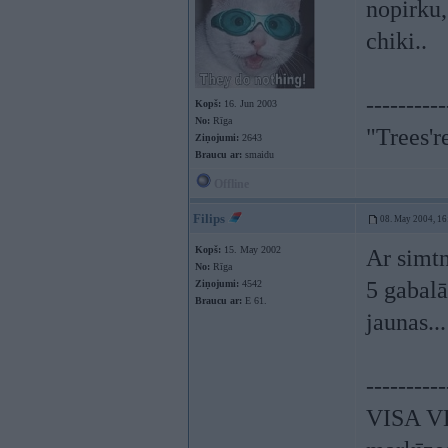
nopirku,
chiki..
----------
Kopš:
16. Jun 2003
No:
Rīga
"Trees'r
Ziņojumi:
2643
Braucu ar:
smaidu
Offline
Filips
08. May 2004, 16
Kopš:
15. May 2002
Ar simtn
No:
Rīga
5 gabalā
Ziņojumi:
4542
Braucu ar:
E 61.
jaunas..
----------
VISA V