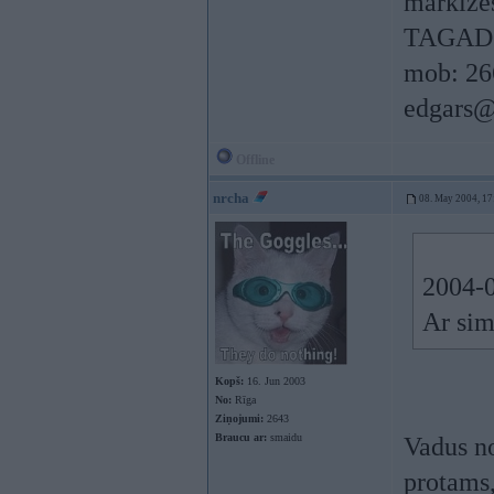
markīzes
TAGAD 
mob: 26
edgars@
Offline
nrcha
08. May 2004, 17
2004-0
Ar sim
Kopš:
16. Jun 2003
No:
Rīga
Ziņojumi:
2643
Braucu ar:
smaidu
Vadus n
protams,