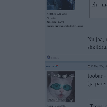
eh - m
Kopš:
30. Aug 2002
No:
Rīga
Ziņojumi:
15204
Braucu ar:
Traktortehniku by Nissan
Nu jaa, 
shkjidr
Offline
nrcha
08. May 2004, 16
foobar -
(ja parei
----------
"Trees'r
Kopš:
16. Jun 2003