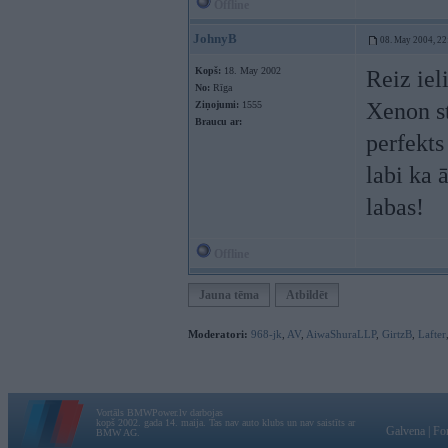
Offline
JohnyB
08. May 2004, 22
Kopš:
18. May 2002
Reiz iel
No:
Rīga
Xenon st
Ziņojumi:
1555
Braucu ar:
perfekts
labi ka 
labas!
Offline
Jauna tēma
Atbildēt
Moderatori:
968-jk
,
AV
,
AiwaShuraLLP
,
GirtzB
,
Lafter
Vortāls BMWPower.lv darbojas
kopš 2002. gada 14. maija. Tas nav auto klubs un nav saistīts ar
Galvena
|
Fo
BMW AG.