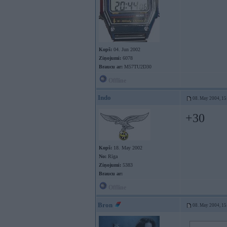
Kopš:
04. Jun 2002
Ziņojumi:
6078
Braucu ar:
M57TU2D30
Offline
Indo
08. May 2004, 15
+30
Kopš:
18. May 2002
No:
Rīga
Ziņojumi:
5383
Braucu ar:
Offline
Bron
08. May 2004, 15