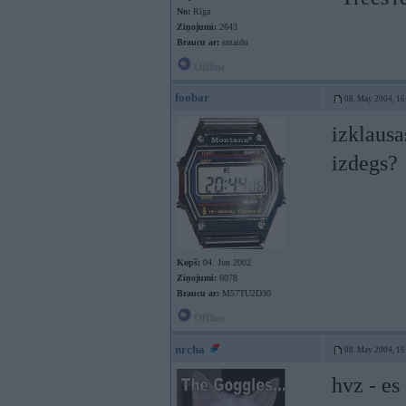
No:
Rīga
Ziņojumi:
2643
Braucu ar:
smaidu
Offline
foobar
08. May 2004, 16
izklausa
izdegs?
Kopš:
04. Jun 2002
Ziņojumi:
6078
Braucu ar:
M57TU2D30
Offline
nrcha
08. May 2004, 16
hvz - es