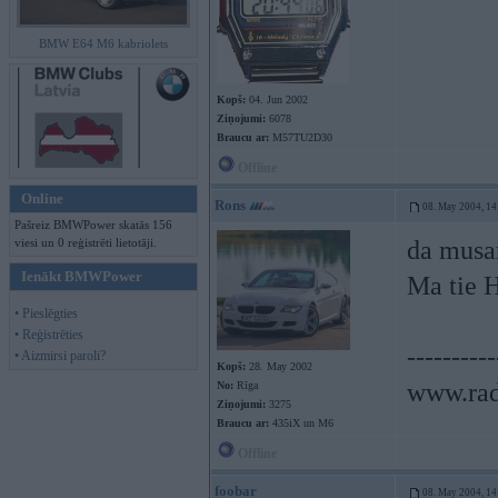
BMW E64 M6 kabriolets
Kopš:
04. Jun 2002
Ziņojumi:
6078
Braucu ar:
M57TU2D30
Offline
Online
Rons
08. May 2004, 14
Pašreiz BMWPower skatās 156
viesi un 0 reģistrēti lietotāji.
da musar
Ienākt BMWPower
Ma tie H
• Pieslēgties
• Reģistrēties
----------
• Aizmirsi paroli?
Kopš:
28. May 2002
www.rad
No:
Rīga
Ziņojumi:
3275
Braucu ar:
435iX un M6
Offline
foobar
08. May 2004, 14