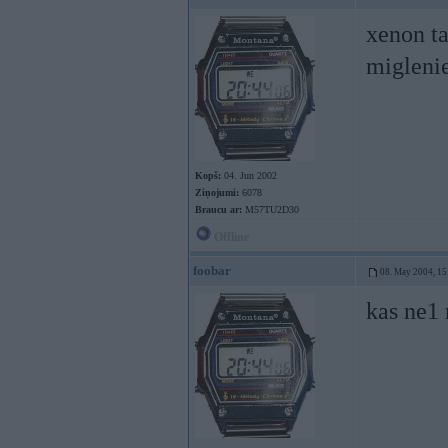
xenon ta
miglenie
Kopš:
04. Jun 2002
Ziņojumi:
6078
Braucu ar:
M57TU2D30
Offline
foobar
08. May 2004, 15
kas ne1 