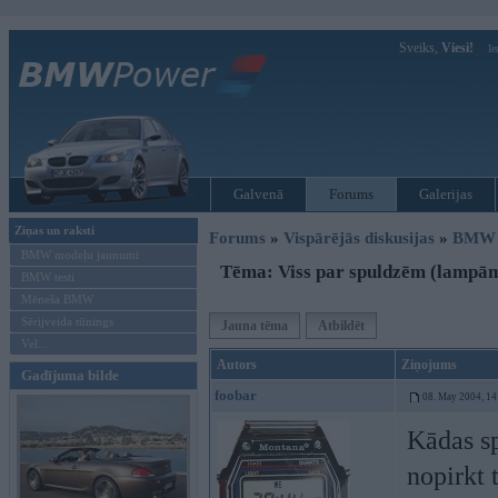
Sveiks,
Viesi!
Ie
Galvenā
Forums
Galerijas
Ziņas un raksti
Forums
»
Vispārējās diskusijas
»
BMW t
BMW modeļu jaunumi
Tēma: Viss par spuldzēm (lampā
BMW testi
Mēneša BMW
Sērijveida tūnings
Jauna tēma
Atbildēt
Vel...
Autors
Ziņojums
Gadījuma bilde
foobar
08. May 2004, 14
Kādas s
nopirkt 