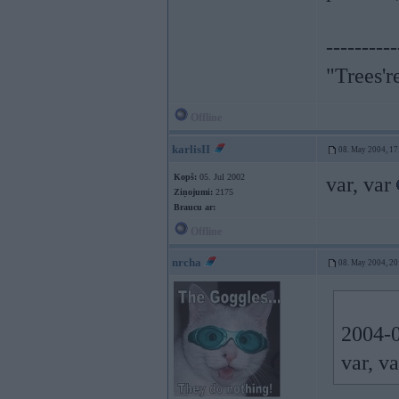
----------
"Trees'r
Offline
karlisII
08. May 2004, 17
Kopš:
05. Jul 2002
var, var
Ziņojumi:
2175
Braucu ar:
Offline
nrcha
08. May 2004, 20
2004-0
var, v