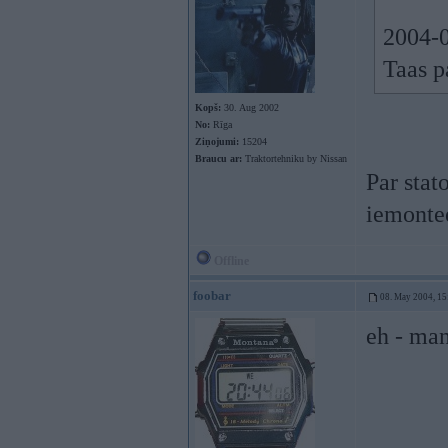
2004-0
Taas p
Kopš:
30. Aug 2002
No:
Rīga
Ziņojumi:
15204
Braucu ar:
Traktortehniku by Nissan
Par stato
iemontee
Offline
foobar
08. May 2004, 15
eh - man