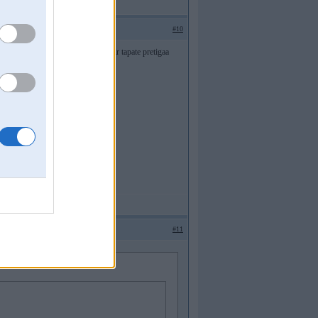
#10
diators ir apaudzis ar sudiem un ta ir tapate pretigaa
#11