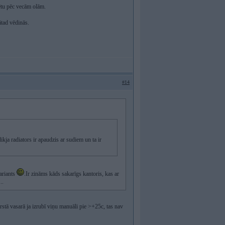
dētu pēc vecām olām.
tātad vēdinās.
#14
dikja radiators ir apaudzis ar sudiem un ta ir
variants
.Ir zināms kāds sakarīgs kantoris, kas ar
..
stā vasarā ja izrubī viņu manuāli pie >+25c, tas nav