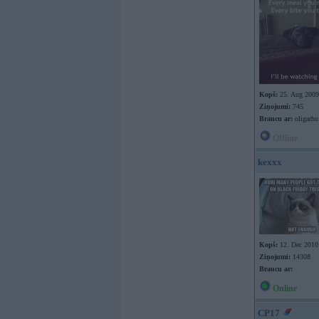
Kopš:
25. Aug 2009
Ziņojumi:
745
Braucu ar:
oligarhu
Offline
kexxx
Kopš:
12. Dec 2010
Ziņojumi:
14308
Braucu ar:
Online
CP17