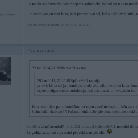
..ja nav beigts dzīvnieks, tad iespējams izplūdnieks, bet tad jau it kā nesmir
4
..un smird gan jau visu laiku, tikai just var tikai tad, kad autiņš nav kustībā, 
u pi vuškom
[ Šo ziņu laboja Fandulis, 29 Jan 2014, 21:54:32 ]
29. Jan 2014, 21:57
29 Jan 2014, 21:50:06 rms19 rakstīja:
29 Jan 2014, 21:45:59 SpOrcMeN rakstīja:
ja tev ir klima tad jau kondikjis strada visu laiku nevar but ka tas kon
tapate pretigaa senites smirdosnja tikai plastmasai tur nevajadetu but.
Es ar iedomājos par to kondišku, bet to jau ziemā nelietoju... Taču tas ir 
šitām lietām darbojas??? Pašam ir zināmi, bet pie tiem noteikti nebraukšu.
kondiška ziemā nesmird!!! un strādā nonstopā visiem e60/61. nosmird tik kar
šis gadījums. un tad viņa smird pēc zeķēm ne pēc olām