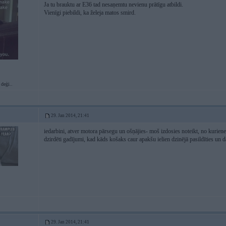
Ja tu brauktu ar E36 tad nesaņemtu nevienu prātīgu atbildi.
Vienīgi piebildi, ka želeja matos smird.
 deģi..
29. Jan 2014, 21:41
iedarbini, atver motora pārsegu un ošņājies- moš izdosies noteikt, no kurien
dzirdēti gadījumi, kad kāds košaks caur apakšu ielien dzinējā pasildīties un d
29. Jan 2014, 21:41