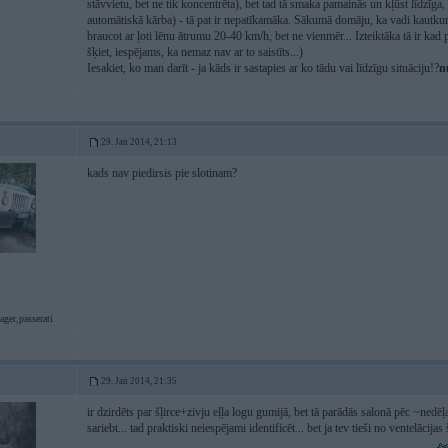
stāvvietu, bet ne tik koncentrēta), bet tad tā smaka pamainās un kļūst līdzīga, 
automātiskā kārba) - tā pat ir nepatīkamāka. Sākumā domāju, ka vadi kautkur
braucot ar ļoti lēnu ātrumu 20-40 km/h, bet ne vienmēr... Izteiktāka tā ir kad 
šķiet, iespējams, ka nemaz nav ar to saistīts...)
Iesakiet, ko man darīt - ja kāds ir sastapies ar ko tādu vai līdzīgu situāciju!?
n
29. Jan 2014, 21:13
kads nav piedirsis pie slotinam?
ger,passerati
29. Jan 2014, 21:35
ir dzirdēts par šļirce+zivju eļļa logu gumijā, bet tā parādās salonā pēc ~nedēļ
sariebt... tad praktiski neiespējami identificēt... bet ja tev tieši no ventelācij