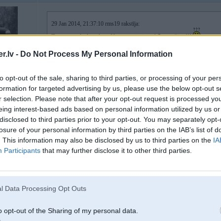
29 Jan 2014, 21:37:10 rms19 rakstīja:
Tur jau tā sāls, ka salona filtri mainīti pirms 1,5 mēnešiem!!!
.lv -
Do Not Process My Personal Information
hvz, rauj kkādas atgāzes iekšā no webasto sākumā? P.s.Nezinu kā e60/61 bet 
gan nerāva, bet moš kāda truba caura
to opt-out of the sale, sharing to third parties, or processing of your per
formation for targeted advertising by us, please use the below opt-out s
[ Šo ziņu laboja CP17, 29 Jan 2014, 21:44:07 ]
r selection. Please note that after your opt-out request is processed y
eing interest-based ads based on personal information utilized by us or
disclosed to third parties prior to your opt-out. You may separately opt-
losure of your personal information by third parties on the IAB’s list of
29. Jan 2014, 21:45
. This information may also be disclosed by us to third parties on the
IA
Participants
that may further disclose it to other third parties.
29 Jan 2014, 21:41:02 kexxx rakstīja:
iedarbini, atver motora pārsegu un ošņājies- moš izdosies noteikt, no ku
dzirdēti gadījumi, kad kāds košaks caur apakšu ielien dzinējā pasildīties u
l Data Processing Opt Outs
Atvēru, nekas nav un nekādus svešķermeņus nemana arī apakšā, kā jau teic
o opt-out of the Sharing of my personal data.