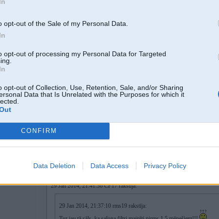
In
29. Jan 2014, 21:45
o opt-out of the Sale of my Personal Data.
In
ja tev ir klima tad jau kondikjis strada visu laiku nevar but ka tas kondikja ra
senites smirdosnja tikai plastmasai tur nevajadetu but.
to opt-out of processing my Personal Data for Targeted
-----------------
ing.
ІБАШТЕ!!!!! ЗА УКРАЇНУ!!!!!!!
In
Нехай подохне суче плем’я!!!!
o opt-out of Collection, Use, Retention, Sale, and/or Sharing
ersonal Data that Is Unrelated with the Purposes for which it
lected.
Out
2
tomobili
CONFIRM
29. Jan 2014, 21:46
Data Deletion
Data Access
Privacy Policy
29 Jan 2014, 21:41:36 CP17 rakstīja:
29 Jan 2014, 21:37:10 rms19 rakstīja:
Tur jau tā sāls, ka salona filtri mainīti pirms 1,5 mēnešiem!!!