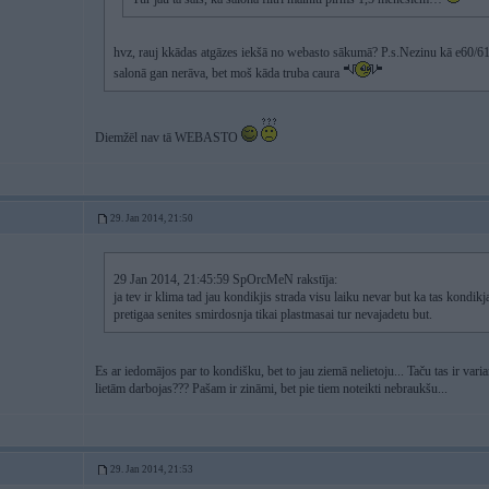
hvz, rauj kkādas atgāzes iekšā no webasto sākumā? P.s.Nezinu kā e60/61 b
salonā gan nerāva, bet moš kāda truba caura
Diemžēl nav tā WEBASTO
29. Jan 2014, 21:50
29 Jan 2014, 21:45:59 SpOrcMeN rakstīja:
ja tev ir klima tad jau kondikjis strada visu laiku nevar but ka tas kondikj
pretigaa senites smirdosnja tikai plastmasai tur nevajadetu but.
Es ar iedomājos par to kondišku, bet to jau ziemā nelietoju... Taču tas ir vari
lietām darbojas??? Pašam ir zināmi, bet pie tiem noteikti nebraukšu...
29. Jan 2014, 21:53