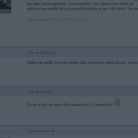
bija tādas foršas kapsuliņas, kuras saspiežot, visa videnes klase skrēja ārā
zeķēm arī var smirdēt bet tas ja apaudzis kondišs un pie +30c izrubī... kas n
[ Šo ziņu laboja CP17, 29 Jan 2014, 21:39:22 ]
29. Jan 2014, 21:35
Paldies par atbildi, bet tomēr gribētu kādu nopietnāku atbildi dzirdēt - ja būtu
29. Jan 2014, 21:37
Tur jau tā sāls, ka salona filtri mainīti pirms 1,5 mēnešiem!!!
29. Jan 2014, 21:40