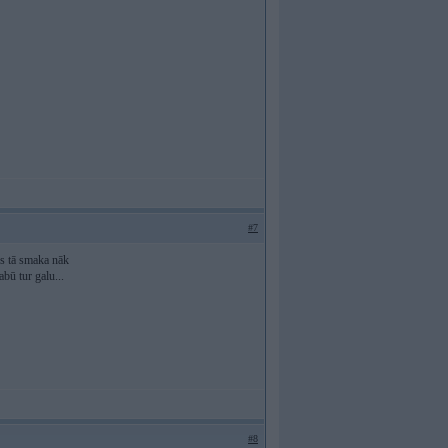
#7
es tā smaka nāk
abū tur galu...
#8