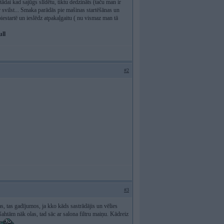
tādai kad sajūgs slīdētu, tiktu dedzināts (taču man ir
 svilst... Smaka parādās pie mašinas startēšānas un
piestartē un ieslēdz atpakaļgaitu ( nu vismaz man tā
ull
#2
#3
as, tas gadījumos, ja kko kāds sastrādājis un vēlies
as šahtām nāk olas, tad sāc ar salona filtru maiņu. Kādreiz