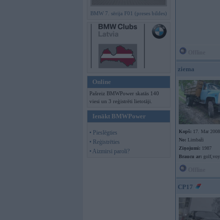
BMW 7. sērija F01 (preses bildes)
Offline
ziema
Online
Pašreiz BMWPower skatās 140
viesi un 3 reģistrēti lietotāji.
Ienākt BMWPower
Kopš:
17. Mar 2008
• Pieslēgties
No:
Limbaži
• Reģistrēties
Ziņojumi:
1987
• Aizmirsi paroli?
Braucu ar:
golf,voya
Offline
CP17