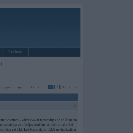
Reklāma
)
 ziņojumi • Lapa 1 no 3 •
|«
«
1
2
3
»
»|
#1
tu pie vainas - vakar (vakar tā parādījās ne no šā ne no
t salonā pa ventilācijas restītēm sāk nākt smaka: īsti
uveni tāda paša kā, kad brauc aiz SPICES uz daudzstāvu