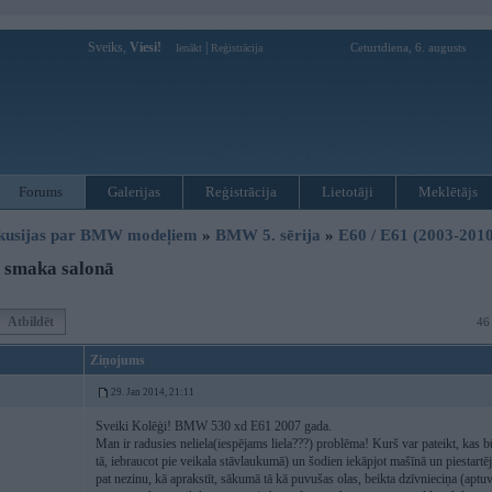
Sveiks,
Viesi!
|
Ceturtdiena, 6. augusts
Ienākt
Reģistrācija
Forums
Galerijas
Reģistrācija
Lietotāji
Meklētājs
kusijas par BMW modeļiem
»
BMW 5. sērija
»
E60 / E61 (2003-2010
 smaka salonā
Atbildēt
46
Ziņojums
29. Jan 2014, 21:11
Sveiki Kolēģi! BMW 530 xd E61 2007 gada.
Man ir radusies neliela(iespējams liela???) problēma! Kurš var pateikt, kas bū
tā, iebraucot pie veikala stāvlaukumā) un šodien iekāpjot mašīnā un piestartējo
pat nezinu, kā aprakstīt, sākumā tā kā puvušas olas, beikta dzīvnieciņa (apt