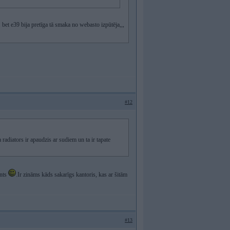
et e39 bija pretīga tā smaka no webasto izpūtēja,,,
#12
a radiators ir apaudzis ar sudiem un ta ir tapate
ants
.Ir zināms kāds sakarīgs kantoris, kas ar šitām
#13