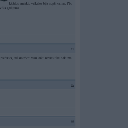
kkādos smieklu veikalos bija nopērkamas. Pēc
av šis gadījums.
#4
 piedirsts, tad smirdētu visu laiku neviss tikai sākumā...
#5
#6