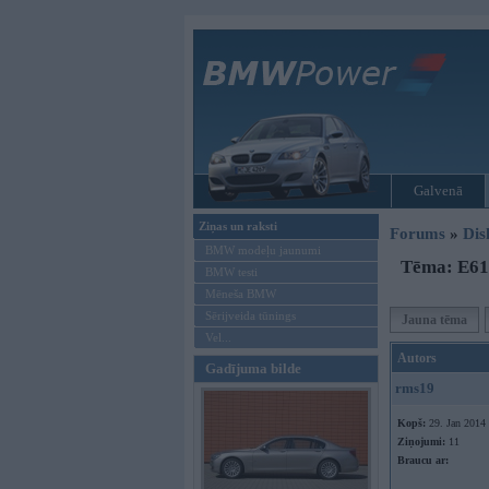
Galvenā
Ziņas un raksti
Forums
»
Dis
BMW modeļu jaunumi
Tēma: E61
BMW testi
Mēneša BMW
Sērijveida tūnings
Jauna tēma
Vel...
Autors
Gadījuma bilde
rms19
Kopš:
29. Jan 2014
Ziņojumi:
11
Braucu ar: