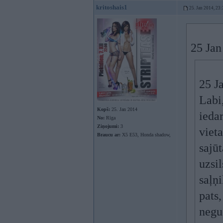
kritoshais1
25. Jan 2014, 23:
25 Jan
25 Ja
Labi
Kopš:
25. Jan 2014
ieda
No:
Rīga
Ziņojumi:
3
vieta
Braucu ar:
X5 E53, Honda shadow,
sajū
uzsil
saļņi
pats,
negud