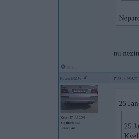
Neparei
nu nezin
Offline
PowerBMW
25. Jan 2014, 23:
25 Jan
Kopš:
27. Jul 2006
Ziņojumi:
5824
25 J
Braucu ar:
Kvēl