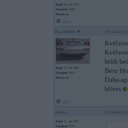
Kopš:
05. Jun 2012
Ziņojumi:
7888
Braucu ar:
Offline
PowerBMW
25. Jan 2014, 23:
Kvēlsve
Kvēlsveč
brīdi be
Kopš:
27. Jul 2006
Beru bl
Ziņojumi:
5824
Braucu ar:
Dabs-ap 
blīves
Offline
stucers
25. Jan 2014, 23:
Kopš:
11. Jan 2012
Ziņojumi:
1573