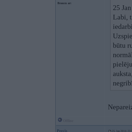
Braucu ar:
25 Jan
Labi, 
iedarb
Uzspied
būtu r
normāl
pielēj
auksta,
negrib
Nepareiz
Offline
Peecis
25. Jan 2014, 23: