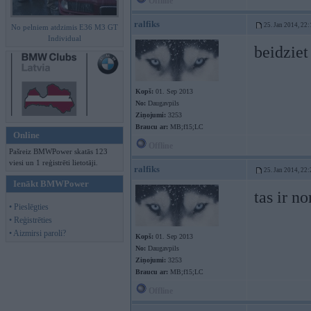
Offline
ralfiks
25. Jan 2014, 22:
No pelniem atdzimis E36 M3 GT
Individual
beidziet
Kopš:
01. Sep 2013
No:
Daugavpils
Ziņojumi:
3253
Braucu ar:
MB;f15;LC
Online
Offline
Pašreiz BMWPower skatās 123
viesi un 1 reģistrēti lietotāji.
ralfiks
25. Jan 2014, 22:
Ienākt BMWPower
tas ir no
• Pieslēgties
• Reģistrēties
• Aizmirsi paroli?
Kopš:
01. Sep 2013
No:
Daugavpils
Ziņojumi:
3253
Braucu ar:
MB;f15;LC
Offline