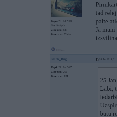
Pirmkart
tad rele
palte atl
Kopš:
20. Jul 2009
No:
Jēkabpils
Ja mani 
Ziņojumi:
648
Braucu ar:
Xdrive
izsvilin
Offline
Black_Bug
26. Jan 2014, 11:
Kopš:
22. Jun 2005
Ziņojumi:
268
Braucu ar:
E31
25 Jan
Labi, 
iedarb
Uzspied
būtu r