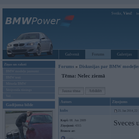
Sveiks,
Viesi!
Ie
Galvenā
Forums
Galerijas
Ziņas un raksti
Forums
»
Diskusijas par BMW modeļi
BMW modeļu jaunumi
Tēma: Nelec ziemā
BMW testi
Mēneša BMW
Sērijveida tūnings
Jauna tēma
Atbildēt
Vel...
Autors
Ziņojums
Gadījuma bilde
kubs
25. Jan 2014, 22:
Kopš:
08. Jun 2009
Sveces u
Ziņojumi:
4315
Braucu ar: