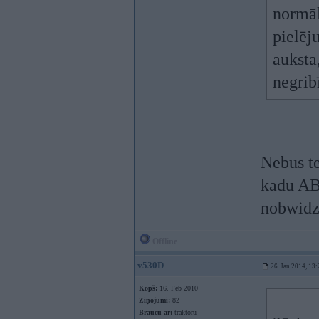
normāl
pielēj
auksta,
negrib
Nebus te
kadu ABS
nobwidz
Offline
v530D
26. Jan 2014, 13:
Kopš:
16. Feb 2010
Ziņojumi:
82
Braucu ar:
traktoru