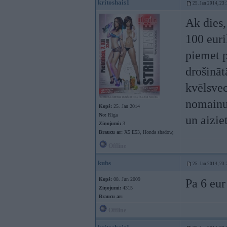
kritoshais1
25. Jan 2014, 23:
Ak dies,
100 eur
piemet p
drošināt
kvēlsvec
nomainu,
Kopš:
25. Jan 2014
No:
Rīga
un aizie
Ziņojumi:
3
Braucu ar:
X5 E53, Honda shadow,
Offline
kubs
25. Jan 2014, 23:
Kopš:
08. Jun 2009
Pa 6 eur
Ziņojumi:
4315
Braucu ar:
Offline