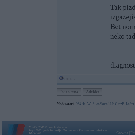
Tak pizd
izgazeji
Bet nor
neko ta
----------
diagnost
Offline
Jauna tēma
Atbildēt
Moderatori:
968-jk
,
AV
,
AiwaShuraLLP
,
GirtzB
,
Lafter
Vortāls BMWPower.lv darbojas
kopš 2002. gada 14. maija. Tas nav auto klubs un nav saistīts ar
Galvena
|
Fo
BMW AG.