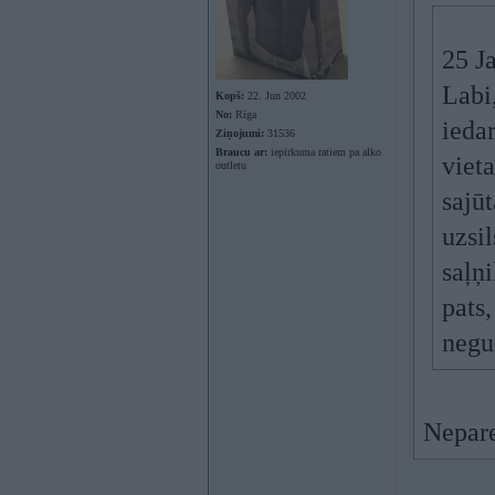
25 Ja
Labi
Kopš:
22. Jun 2002
No:
Rīga
ieda
Ziņojumi:
31536
Braucu ar:
iepirkuma ratiem pa alko
vieta
outletu
sajū
uzsil
saļņi
pats,
negud
Neparei