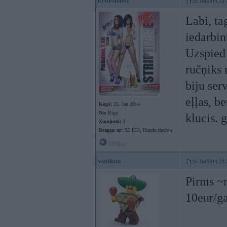
kritoshais1
25. Jan 2014, 23:
Labi, ta
iedarbin
Uzspied 
ručņiks 
biju ser
eļļas, be
Kopš:
25. Jan 2014
No:
Rīga
klucis. 
Ziņojumi:
3
Braucu ar:
X5 E53, Honda shadow,
Offline
wanksta
25. Jan 2014, 23:
Pirms ~
10eur/ga