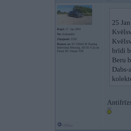
25 Jan
Kopš:
27. Jan 2003
Kvēlsv
No:
Aizkraukle
Ziņojumi:
2318
Kvēlsv
Braucu ar:
02’ 530dA M Touring
Individual Messing, A8 D2 4.2q un
brīdi 
Passat B5 Variant TDI
Beru b
Dabs-a
kolekt
Antifrīz
Offline