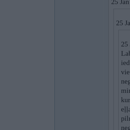
25 Jan
25 Ja
25 
Lab
ied
vie
neg
min
kur
eļļ
pil
neg