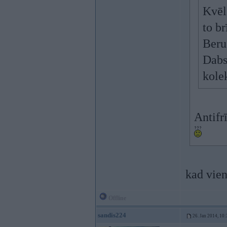
Kvēl
to br
Beru
Dabs
kole
Antifr
kad vien
Offline
sandis224
26. Jan 2014, 10: