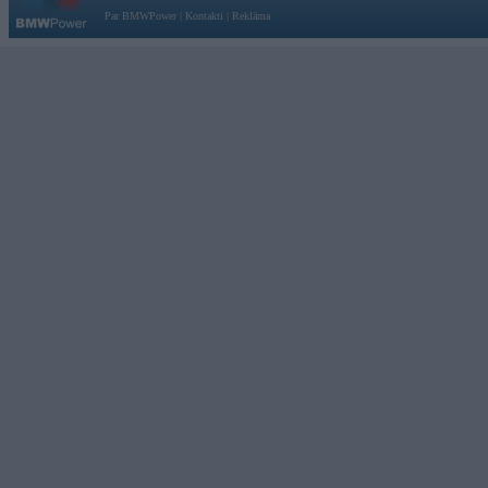
Par BMWPower
|
Kontakti
|
Reklāma