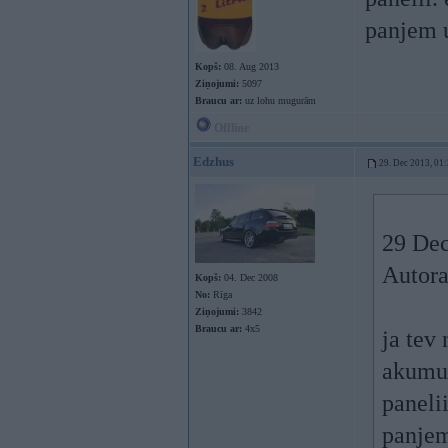
panjem u
Kopš:
08. Aug 2013
Ziņojumi:
5097
Braucu ar:
uz lohu mugurām
Offline
Edzhus
29. Dec 2013, 01
29 Dec
Autor
Kopš:
04. Dec 2008
No:
Rīga
Ziņojumi:
3842
Braucu ar:
4x5
ja tev
akumul
panelii
panjem