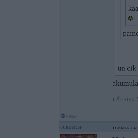
kaa
pame
un cik 
akumulat
[ Šo ziņu 
Offline
-JUREVICH-
29. Dec 2013, 12