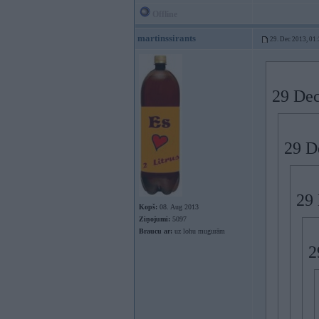
Offline
martinssirants
29. Dec 2013, 01
29 Dec
29 De
29 
Kopš:
08. Aug 2013
Ziņojumi:
5097
Braucu ar:
uz lohu mugurām
2