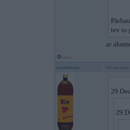
Pārbau
tev to 
ar akumu
Offline
martinssirants
29. Dec 2013, 01
29 Dec
29 De