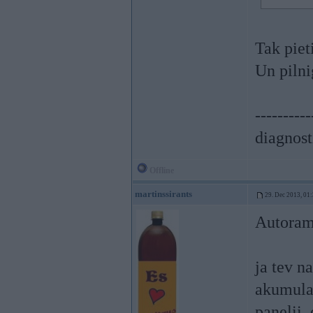
Tak piet
Un pilni
----------
diagnost
Offline
martinssirants
29. Dec 2013, 01
Autoram
ja tev n
akumulat
panelii.