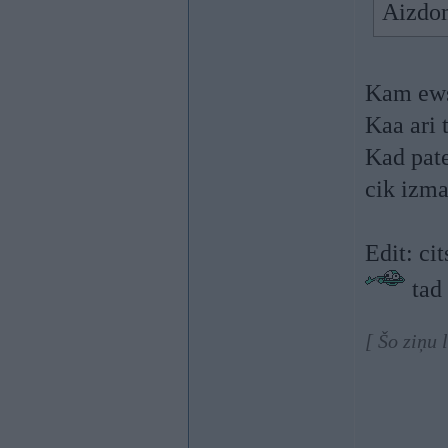
Aizdom
Kam ews?
Kaa ari t
Kad pate
cik izma
Edit: ci
tad
[ Šo ziņu 
----------