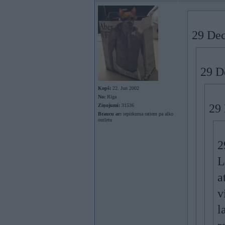
29 Dec
29 De
Kopš:
22. Jun 2002
No:
Rīga
29 
Ziņojumi:
31536
Braucu ar:
iepirkuma ratiem pa alko
outletu
2
L
a
v
l