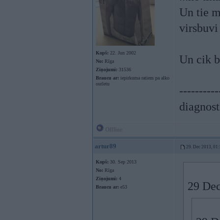
Un tie m
virsbuvi
Kopš:
22. Jun 2002
Un cik bi
No:
Rīga
Ziņojumi:
31536
Braucu ar:
iepirkuma ratiem pa alko
outletu
----------
diagnost
Offline
artur89
29. Dec 2013, 01
Kopš:
30. Sep 2013
No:
Rīga
Ziņojumi:
4
29 Dec
Braucu ar:
e53