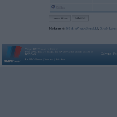
Offline
Jauna tēma
Atbildēt
Moderatori:
968-jk
,
AV
,
AiwaShuraLLP
,
GirtzB
,
Lafter
Vortāls BMWPower.lv darbojas
kopš 2002. gada 14. maija. Tas nav auto klubs un nav saistīts ar
Galvena
|
Fo
BMW AG.
Par BMWPower
|
Kontakti
|
Reklāma