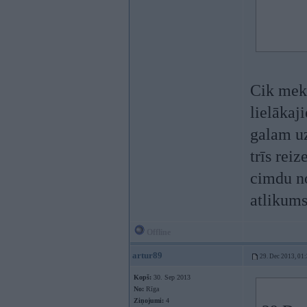
Cik mekl
lielākaj
galam uz
trīs rei
cimdu no
atlikums
Offline
artur89
29. Dec 2013, 01
Kopš:
30. Sep 2013
No:
Rīga
Ziņojumi:
4