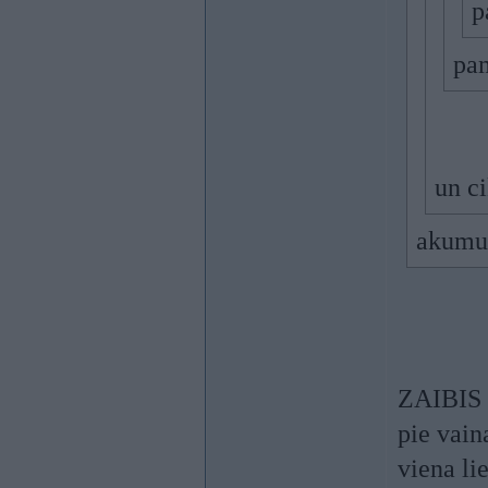
p
pam
un ci
akumul
ZAIBIS e
pie vain
viena li