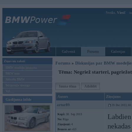
Sveiks,
Viesi!
Ie
Galvenā
Forums
Galerijas
Ziņas un raksti
Forums
»
Diskusijas par BMW modeļi
BMW modeļu jaunumi
Tēma: Negriež starteri, pagriežot
BMW testi
Mēneša BMW
Sērijveida tūnings
Jauna tēma
Atbildēt
Vel...
Autors
Ziņojums
Gadījuma bilde
artur89
29. Dec 2013, 00
Kopš:
30. Sep 2013
Labdien!
No:
Rīga
nekadas 
Ziņojumi:
4
Braucu ar:
e53