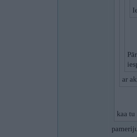
I
Pār
ies
ar a
kaa tu
pameriju