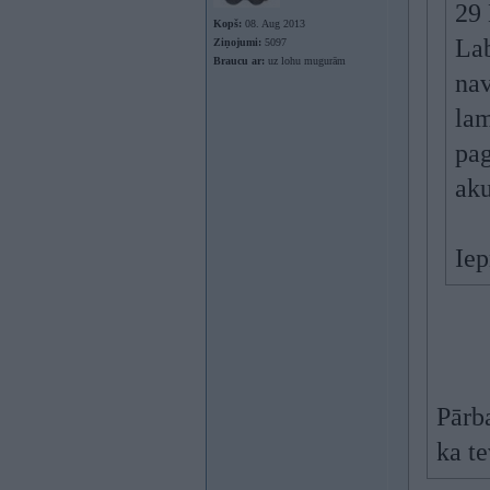
29 
Kopš:
08. Aug 2013
Lab
Ziņojumi:
5097
Braucu ar:
uz lohu mugurām
nav
lam
pag
aku
Iep
Pārba
ka te