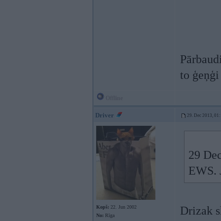
Pārbaudi
to ģeņģi 
Offline
Driver
29. Dec 2013, 01
29 Dec
EWS. J
Kopš:
22. Jun 2002
Drizak s
No:
Rīga