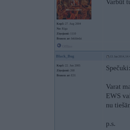
Varbūt t
Kopš:
27. Aug 2004
No:
Rīga
Ziņojumi:
1110
Braucu ar:
Iekšdedzi
Offline
Black_Bug
13. Jan 2014, 14:
Kopš:
22. Jun 2005
Spečuki
Ziņojumi:
268
Braucu ar:
E31
Varat ma
EWS vain
nu tiešā
p.s.