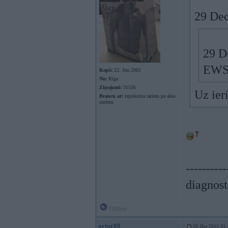
29 Dec
29 D
EWS.
Kopš:
22. Jun 2002
No:
Rīga
Ziņojumi:
31536
Uz ier
Braucu ar:
iepirkuma ratiem pa alko
outletu
----------
diagnost
Offline
artur89
29. Dec 2013, 01