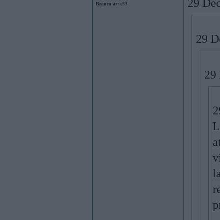
29 Dec
Braucu ar:
e53
29 De
29 
2
L
a
v
l
r
p