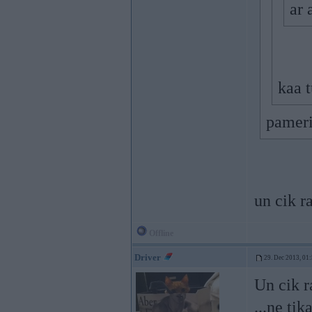
ar 
kaa 
pameri
un cik r
Offline
Driver
29. Dec 2013, 01
Un cik r
...ne ti