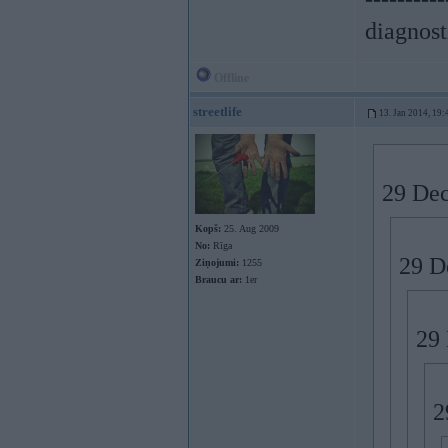
diagnost
Offline
streetlife
13. Jan 2014, 19:
29 Dec
Kopš:
25. Aug 2009
No:
Rīga
29 De
Ziņojumi:
1255
Braucu ar:
1er
29 
2