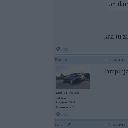
ar aku
kaa tu z
Offline
Edzhus
29. Dec 2013, 01
lampinj
Kopš:
04. Dec 2008
No:
Rīga
Ziņojumi:
3842
Braucu ar:
4x5
Offline
Driver
29. Dec 2013, 01