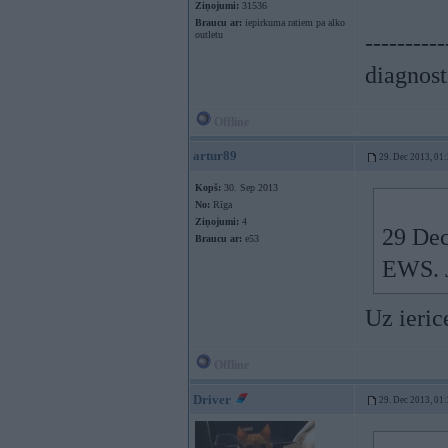
Ziņojumi:
31536
Braucu ar:
iepirkuma ratiem pa alko
outletu
----------
diagnost
Offline
artur89
29. Dec 2013, 01
Kopš:
30. Sep 2013
No:
Rīga
Ziņojumi:
4
29 Dec
Braucu ar:
e53
EWS. J
Uz ieric
Offline
Driver
29. Dec 2013, 01