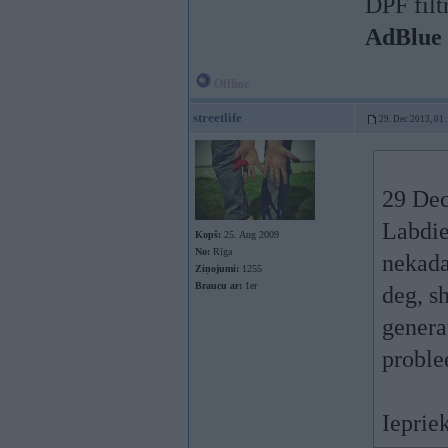
DPF filt
AdBlue
Offline
streetlife
29. Dec 2013, 01
29 Dec
Labdie
Kopš:
25. Aug 2009
No:
Rīga
nekada
Ziņojumi:
1255
Braucu ar:
1er
deg, sh
genera
proble
Ieprie