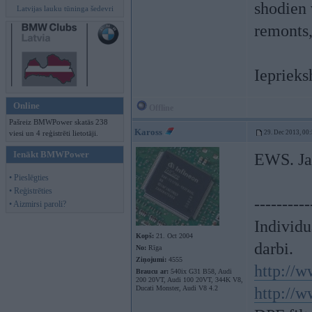
shodien 
Latvijas lauku tūninga šedevri
remonts,
Ieprieks
Online
Offline
Pašreiz BMWPower skatās 238
Kaross
viesi un 4 reģistrēti lietotāji.
29. Dec 2013, 00
Ienākt BMWPower
EWS. Jau
• Pieslēgties
• Reģistrēties
----------
• Aizmirsi paroli?
Individ
Kopš:
21. Oct 2004
darbi.
No:
Rīga
Ziņojumi:
4555
http://w
Braucu ar:
540ix G31 B58, Audi
200 20VT, Audi 100 20VT, 344K V8,
Ducati Monster, Audi V8 4.2
http://w