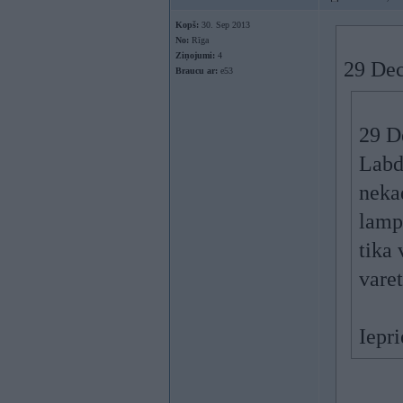
Kopš:
30. Sep 2013
No:
Rīga
Ziņojumi:
4
29 Dec
Braucu ar:
e53
29 De
Labd
nekad
lampi
tika 
vare
Iepri