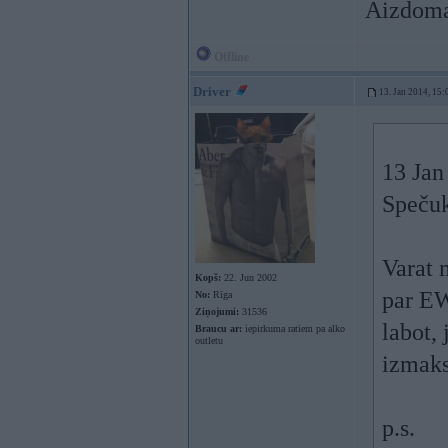
Aizdomas
Offline
Driver
13. Jan 2014, 15:
13 Jan
Spečuk
Varat 
Kopš:
22. Jun 2002
par EW
No:
Rīga
Ziņojumi:
31536
labot,
Braucu ar:
iepirkuma ratiem pa alko
outletu
izmak
p.s.