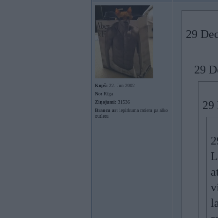
29 Dec
29 De
Kopš:
22. Jun 2002
No:
Rīga
29 
Ziņojumi:
31536
Braucu ar:
iepirkuma ratiem pa alko
outletu
2
L
a
v
l