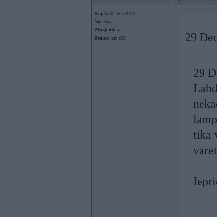
Kopš:
30. Sep 2013
No:
Rīga
Ziņojumi:
4
29 Dec
Braucu ar:
e53
29 De
Labd
nekad
lampi
tika 
vare
Iepri