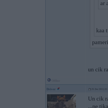
ar 
kaa 
pameri
un cik r
Offline
Driver
29. Dec 2013, 01
Un cik r
...ne ti