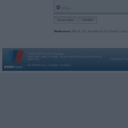
Offline
Jauna tēma
Atbildēt
Moderatori:
968-jk
,
AV
,
AiwaShuraLLP
,
GirtzB
,
Lafter
Vortāls BMWPower.lv darbojas
kopš 2002. gada 14. maija. Tas nav auto klubs un nav saistīts ar
Galvena
|
Fo
BMW AG.
Par BMWPower
|
Kontakti
|
Reklāma