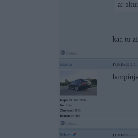
ar aku
kaa tu z
Offline
Edzhus
29. Dec 2013, 01
lampinj
Kopš:
04. Dec 2008
No:
Rīga
Ziņojumi:
3842
Braucu ar:
4x5
Offline
Driver
29. Dec 2013, 01