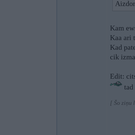
Aizdom
Kam ews?
Kaa ari t
Kad pate
cik izma
Edit: ci
tad
[ Šo ziņu 
----------