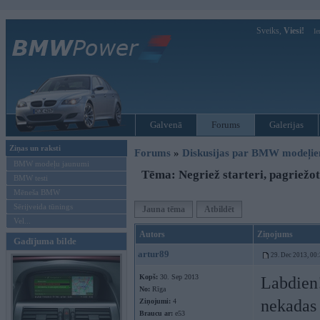
Sveiks,
Viesi!
Ie
Galvenā
Forums
Galerijas
Ziņas un raksti
Forums
»
Diskusijas par BMW modeļi
BMW modeļu jaunumi
Tēma: Negriež starteri, pagriežot
BMW testi
Mēneša BMW
Sērijveida tūnings
Jauna tēma
Atbildēt
Vel...
Autors
Ziņojums
Gadījuma bilde
artur89
29. Dec 2013, 00
Kopš:
30. Sep 2013
Labdien!
No:
Rīga
nekadas 
Ziņojumi:
4
Braucu ar:
e53