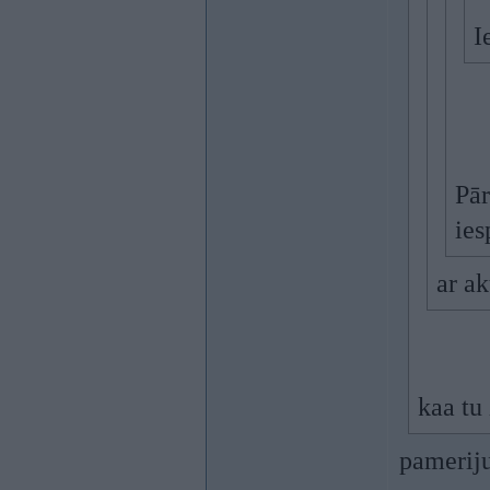
I
Pār
ies
ar a
kaa tu
pameriju