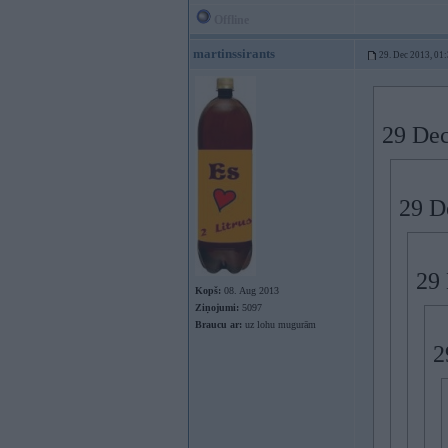
Offline
martinssirants
29. Dec 2013, 01
29 Dec
29 De
29 
Kopš:
08. Aug 2013
Ziņojumi:
5097
Braucu ar:
uz lohu mugurām
2