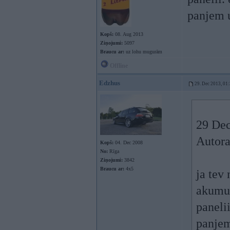
panjem u
Kopš:
08. Aug 2013
Ziņojumi:
5097
Braucu ar:
uz lohu mugurām
Offline
Edzhus
29. Dec 2013, 01
29 Dec
Autor
Kopš:
04. Dec 2008
No:
Rīga
Ziņojumi:
3842
Braucu ar:
4x5
ja tev
akumul
panelii
panjem