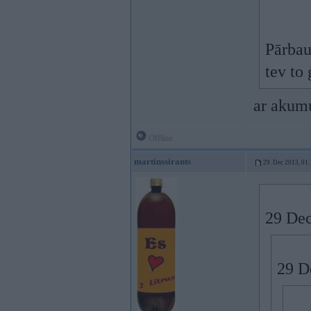
Pārbau
tev to 
ar akumu
Offline
martinssirants
29. Dec 2013, 01
29 Dec
29 De