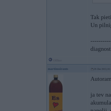
Tak piet
Un pilni
----------
diagnost
Offline
martinssirants
29. Dec 2013, 01
Autoram
ja tev n
akumulat
panelii.