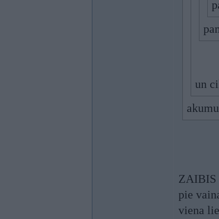
p
pam
un ci
akumul
ZAIBIS e
pie vain
viena li