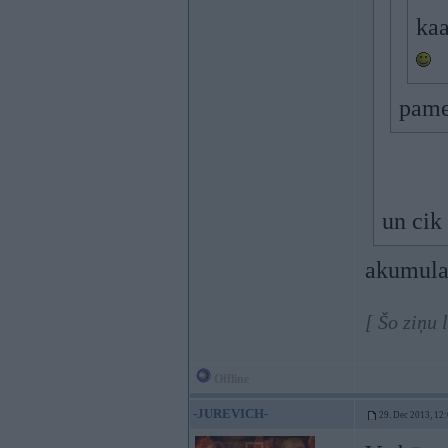
kaa
pame
un cik 
akumulat
[ Šo ziņu 
Offline
-JUREVICH-
29. Dec 2013, 12