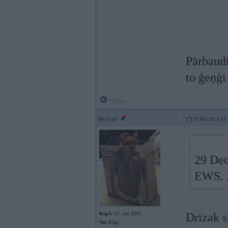
Pārbaudi
to ģeņģi 
Offline
Driver
29. Dec 2013, 01
29 Dec
EWS. J
Kopš:
22. Jun 2002
Drizak s
No:
Rīga