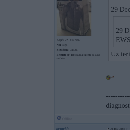
29 Dec
29 D
EWS.
Kopš:
22. Jun 2002
No:
Rīga
Ziņojumi:
31536
Uz ier
Braucu ar:
iepirkuma ratiem pa alko
outletu
----------
diagnost
Offline
artur89
29. Dec 2013, 01