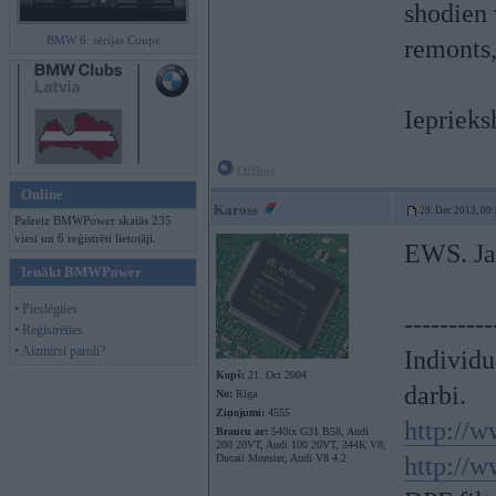
shodien 
BMW 6. sērijas Coupe
remonts,
Ieprieks
Offline
Online
Kaross
29. Dec 2013, 00
Pašreiz BMWPower skatās 235
viesi un 6 reģistrēti lietotāji.
EWS. Jau
Ienākt BMWPower
• Pieslēgties
----------
• Reģistrēties
• Aizmirsi paroli?
Individ
Kopš:
21. Oct 2004
darbi.
No:
Rīga
Ziņojumi:
4555
http://w
Braucu ar:
540ix G31 B58, Audi
200 20VT, Audi 100 20VT, 344K V8,
Ducati Monster, Audi V8 4.2
http://w