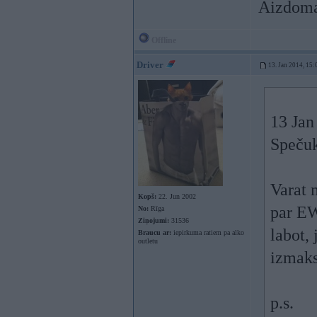
Aizdomas
Offline
Driver
13. Jan 2014, 15:
13 Jan
Spečuk
Varat 
Kopš:
22. Jun 2002
par EW
No:
Rīga
Ziņojumi:
31536
labot,
Braucu ar:
iepirkuma ratiem pa alko
outletu
izmak
p.s.