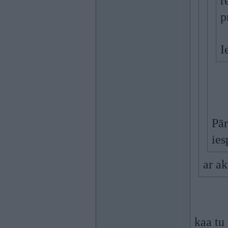
r
p
I
Pār
ies
ar a
kaa tu