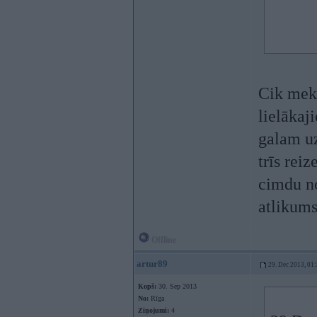
Cik mekl
lielākaj
galam uz
trīs rei
cimdu no
atlikums
Offline
artur89
29. Dec 2013, 01
Kopš:
30. Sep 2013
No:
Rīga
Ziņojumi:
4