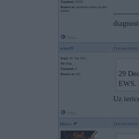
Ziņojumi:
31536
Braucu ar:
iepirkuma ratiem pa alko
outletu
----------
diagnost
Offline
artur89
29. Dec 2013, 01
Kopš:
30. Sep 2013
No:
Rīga
Ziņojumi:
4
29 Dec
Braucu ar:
e53
EWS. J
Uz ieric
Offline
Driver
29. Dec 2013, 01