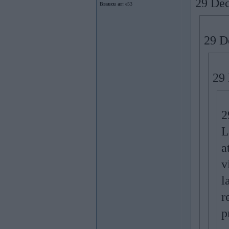
29 Dec
Braucu ar:
e53
29 De
29 
2
L
a
v
l
r
p