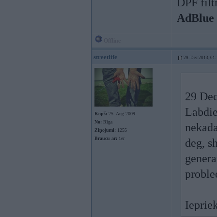
DPF filt
AdBlue
Offline
streetlife
29. Dec 2013, 01
29 Dec
Labdie
Kopš:
25. Aug 2009
No:
Rīga
nekada
Ziņojumi:
1255
Braucu ar:
1er
deg, sh
genera
proble
Ieprie