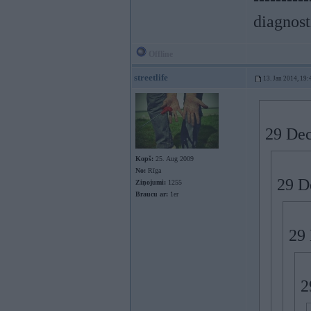
diagnost
Offline
streetlife
13. Jan 2014, 19:
29 Dec
Kopš:
25. Aug 2009
No:
Rīga
29 De
Ziņojumi:
1255
Braucu ar:
1er
29 
2