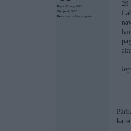
29 
Kopš:
08. Aug 2013
Lab
Ziņojumi:
5097
Braucu ar:
uz lohu mugurām
nav
lam
pag
aku
Iep
Pārba
ka te