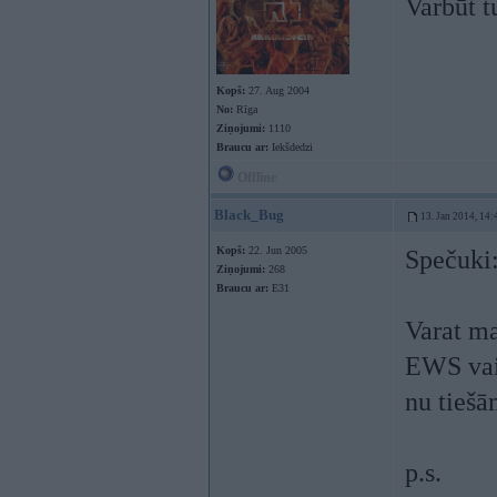
Varbūt t
Kopš:
27. Aug 2004
No:
Rīga
Ziņojumi:
1110
Braucu ar:
Iekšdedzi
Offline
Black_Bug
13. Jan 2014, 14:
Kopš:
22. Jun 2005
Spečuki
Ziņojumi:
268
Braucu ar:
E31
Varat ma
EWS vain
nu tiešā
p.s.