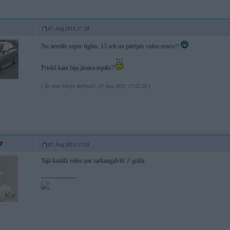
07. Aug 2013, 17:39
Nu nereāls super fights, 15 sek un pārējais video erorrs!!
Priekš kam bija jātaisa topiks?
[ Šo ziņu laboja delfins01, 07 Aug 2013, 17:55:20 ]
07. Aug 2013, 17:53
Tajā kanālā video par sarkangalvīti :// grīda
-----------------