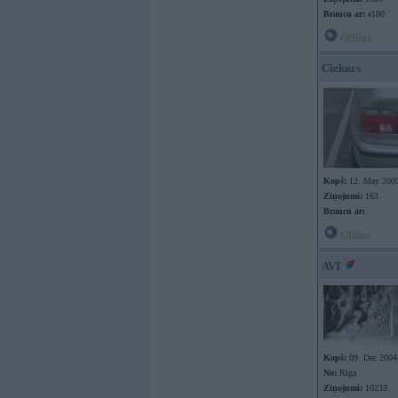
Braucu ar:
e100
Offline
Ciekurs
Kopš:
12. May 200
Ziņojumi:
163
Braucu ar:
Offline
AVI
Kopš:
09. Dec 2004
No:
Rīga
Ziņojumi:
10233