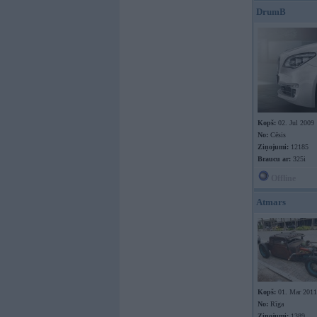
DrumB
Kopš:
02. Jul 2009
No:
Cēsis
Ziņojumi:
12185
Braucu ar:
325i
Offline
Atmars
Kopš:
01. Mar 2011
No:
Rīga
Ziņojumi:
1389