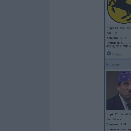
Kopš:
13. May 200
No:
Rīga
Ziņojumi:
56481
Braucu ar:
S212, 9
635csi, NSX, Tillot
Offline
Noname
Kopš:
17. Feb 2005
No:
Baldone
Ziņojumi:
3554
Braucu ar:
cauru iz