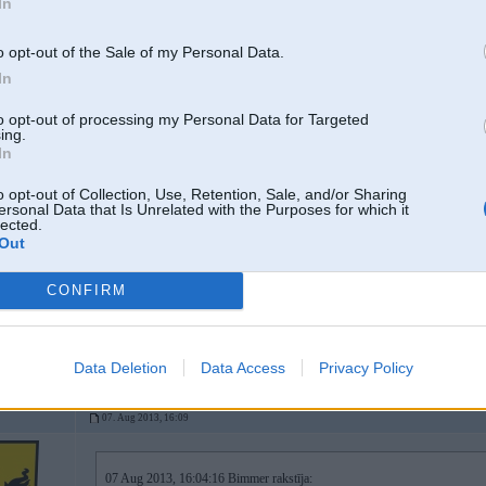
In
2
o opt-out of the Sale of my Personal Data.
In
11TT, 951,
son t4
to opt-out of processing my Personal Data for Targeted
ing.
In
07. Aug 2013, 16:02
o opt-out of Collection, Use, Retention, Sale, and/or Sharing
#600
ersonal Data that Is Unrelated with the Purposes for which it
lected.
Out
CONFIRM
Data Deletion
Data Access
Privacy Policy
07. Aug 2013, 16:09
07 Aug 2013, 16:04:16 Bimmer rakstīja: