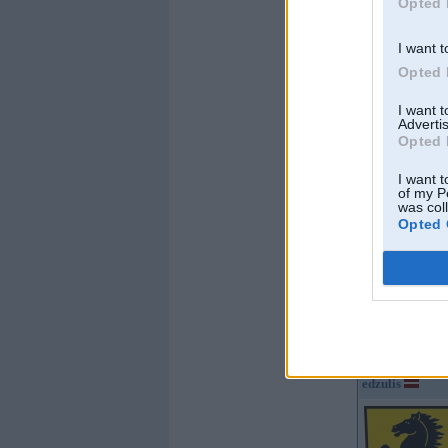
Opted 
Kopš:
13. May 200
I want t
No:
Rīga
Ziņojumi:
56481
Opted 
Braucu ar:
S212, 9
635csi, NSX, Tillot
I want 
Offline
Advertis
Opted 
Versetti
I want t
of my P
was col
Opted 
Kopš:
07. Mar 2011
No:
Talsi
Ziņojumi:
397
Braucu ar:
Offline
edzulis