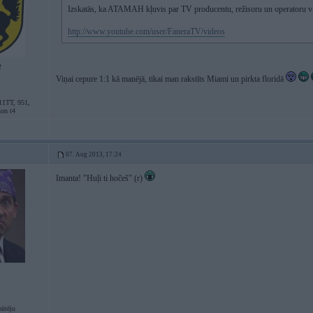
Izskatās, ka ATAMAH kļuvis par TV producentu, režisoru un operatoru vie
http://www.youtube.com/user/FaneraTV/videos
2
Viņai cepure 1:1 kā manējā, tikai man rakstīts Miami un pirkta floridā
11TT, 951,
son t4
07. Aug 2013, 17:24
Imanta! "Huļi ti hočeš" (r)
pūtēju