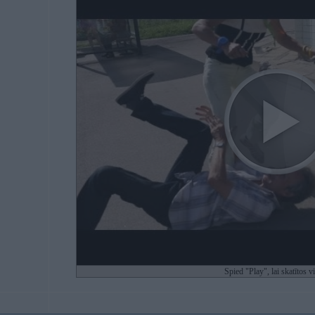
Spied "Play", lai skatītos v