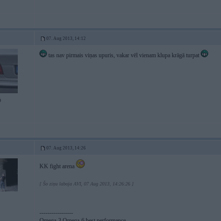
07. Aug 2013, 14:12
tas nav pirmais viņas upuris, vakar vēl vienam klupa krāgā turpat
9
07. Aug 2013, 14:26
KK fight arena
[ Šo ziņu laboja AVI, 07 Aug 2013, 14:26:26 ]
-----------------
Omega-3 Omega-6 best performance