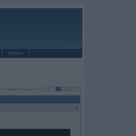
Reklāma
37 ziņojumi • Lapa 1 no 2 •
|«
«
1
2
»
»|
#1