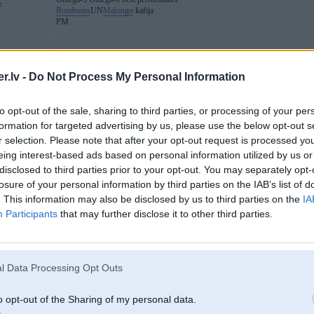
c
Rombouts
UN
Malongo
kafija
PM
07. Aug 2013, 15:46
.lv -
Do Not Process My Personal Information
Es jau visu laiku saku, ka ar tām krievuškām joki mazi
to opt-out of the sale, sharing to third parties, or processing of your per
formation for targeted advertising by us, please use the below opt-out s
r selection. Please note that after your opt-out request is processed y
eing interest-based ads based on personal information utilized by us or
disclosed to third parties prior to your opt-out. You may separately opt-
losure of your personal information by third parties on the IAB’s list of
. This information may also be disclosed by us to third parties on the
IA
Participants
that may further disclose it to other third parties.
07. Aug 2013, 15:56
Pēc fona balss izklausās pēc atamaha
Nu un bāba protams
l Data Processing Opt Outs
o opt-out of the Sharing of my personal data.