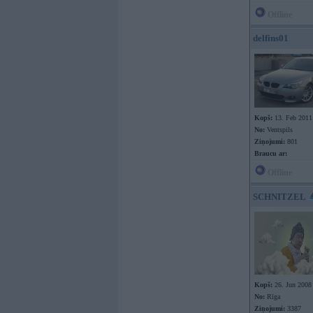
Offline
delfins01
Kopš:
13. Feb 2011
No:
Ventspils
Ziņojumi:
801
Braucu ar:
Offline
SCHNITZEL
Kopš:
26. Jun 2008
No:
Rīga
Ziņojumi:
3387