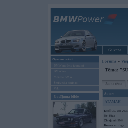
Galvenā
Ziņas un raksti
Forums
»
Vis
BMW modeļu jaunumi
Tēma: "S
BMW testi
Mēneša BMW
Sērijveida tūnings
Jauna tēma
Vel...
Autors
Gadījuma bilde
-ATAMAH-
Kopš:
30. Dec 2005
No:
Rīga
Ziņojumi:
5564
Braucu ar:
zirgu