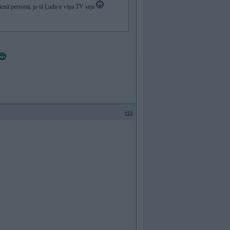
nā personā, jo tā Ļuda ir viņa TV seja
#10