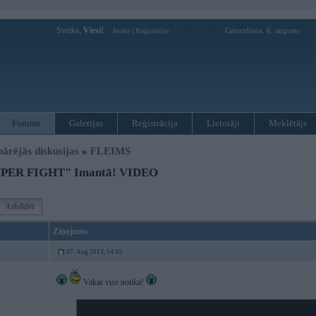
Sveiks,
Viesi!
|
Ceturtdiena, 6. augusts
Ienākt
Reģistrācija
Forums
Galerijas
Reģistrācija
Lietotāji
Meklētājs
pārējās diskusijas
»
FLEIMS
UPER FIGHT" Imantā! VIDEO
Atbildēt
Ziņojums
07. Aug 2013, 14:05
Vakar viss notika!