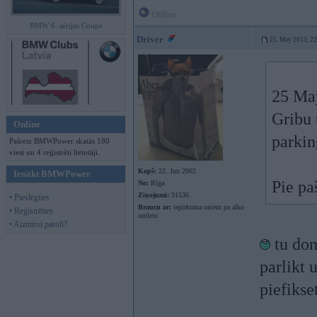
Offline
BMW 6. sērijas Coupe
Driver
25. May 2013, 2
25 May
Gribu 
Online
parkin
Pašreiz BMWPower skatās 180
viesi un 4 reģistrēti lietotāji.
Kopš:
22. Jun 2002
Ienākt BMWPower
Pie pa
No:
Rīga
Ziņojumi:
31536
• Pieslēgties
Braucu ar:
iepirkuma ratiem pa alko
• Reģistrēties
outletu
• Aizmirsi paroli?
tu dom
parlikt 
piefikse