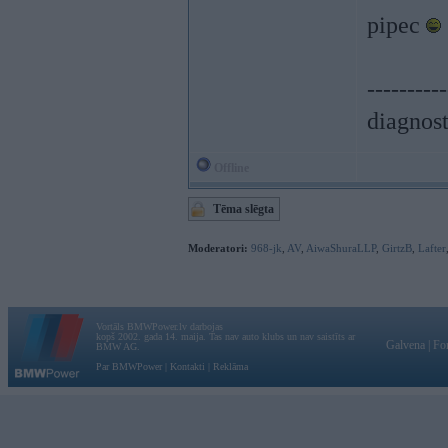
pipec
----------
diagnost
Offline
Tēma slēgta
Moderatori:
968-jk
,
AV
,
AiwaShuraLLP
,
GirtzB
,
Lafter
Vortāls BMWPower.lv darbojas
kopš 2002. gada 14. maija. Tas nav auto klubs un nav saistīts ar
Galvena
|
Fo
BMW AG.
Par BMWPower
|
Kontakti
|
Reklāma