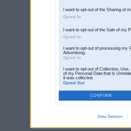
also be disclosed by us to 
I want to opt-out of the Sharing of 
Downstream Participants
th
Opted In
third parties.
I want to opt-out of the Sale of my 
Opted In
I want to opt-out of processing my 
Advertising.
Opted In
I want to opt-out of Collection, Use
of my Personal Data that Is Unrelat
it was collected.
Opted Out
CONFIRM
Data Deletion