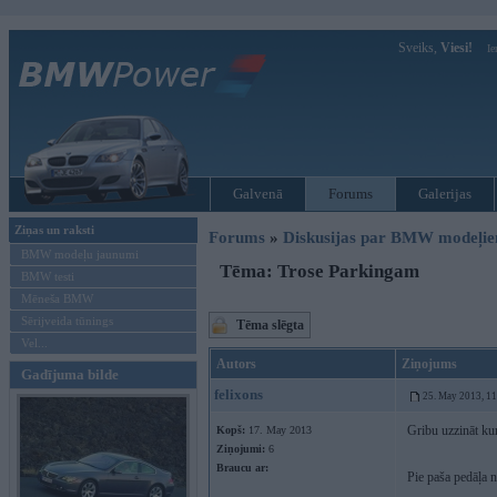
Sveiks,
Viesi!
Ie
Galvenā
Forums
Galerijas
Ziņas un raksti
Forums
»
Diskusijas par BMW modeļi
BMW modeļu jaunumi
Tēma: Trose Parkingam
BMW testi
Mēneša BMW
Sērijveida tūnings
Tēma slēgta
Vel...
Autors
Ziņojums
Gadījuma bilde
felixons
25. May 2013, 1
Gribu uzzināt kur
Kopš:
17. May 2013
Ziņojumi:
6
Braucu ar:
Pie paša pedāļa 