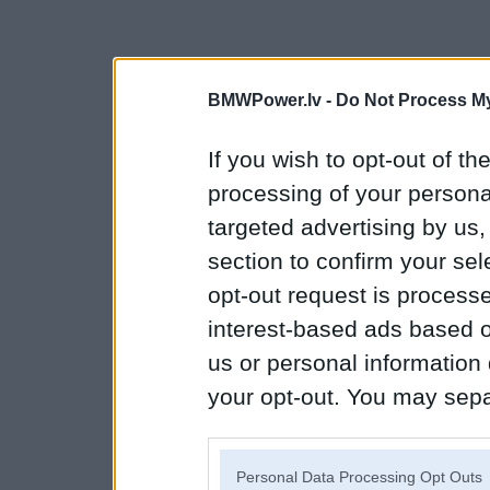
BMWPower.lv -
Do Not Process My
If you wish to opt-out of the
processing of your personal
targeted advertising by us
section to confirm your sel
opt-out request is proces
interest-based ads based o
us or personal information d
your opt-out. You may separ
disclosure of your personal
IAB’s list of downstream pa
Personal Data Processing Opt Outs