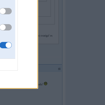
nu es uzskatu ka ta lampina nav ipasi svariga! es
#8
 huligāns.
 noparkots, pēc ~40 min būšu ar razkladu!