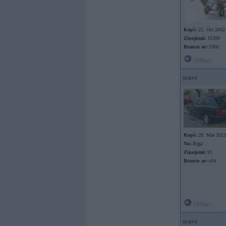
Kopš:
22. Oct 2002
Ziņojumi:
15390
Braucu ar:
530d
Offline
sravi
Kopš:
20. Mar 2013
No:
Rīga
Ziņojumi:
91
Braucu ar:
e34
Offline
sravi