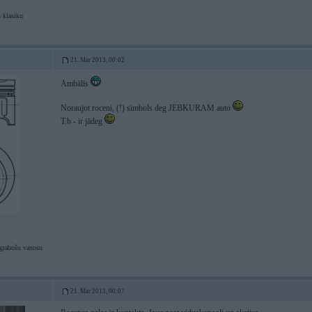
 klasiku
21. Mar 2013, 00:02
Ambālis
Noraujot roceni, (!) simbols deg JEBKURAM auto
T.b - ir jādeg
grabošu vanosu
21. Mar 2013, 00:07