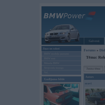
Galvenā
Ziņas un raksti
Forums
»
Dis
BMW modeļu jaunumi
Tēma: Roka
BMW testi
Mēneša BMW
Sērijveida tūnings
Jauna tēma
Vel...
Autors
Gadījuma bilde
sravi