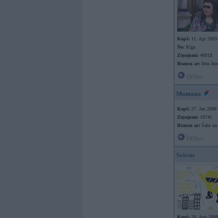
Kopš:
11. Apr 2009
No:
Rīga
Ziņojumi:
48018
Braucu ar:
lēnu žur
Offline
Montana
Kopš:
27. Jan 2008
Ziņojumi:
10741
Braucu ar:
Šahs un 
Offline
Sviests
Kopš:
20. Aug 2008