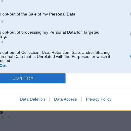
In
o opt-out of the Sale of my Personal Data.
A rocene tur?
In
Rocene strāda...
to opt-out of processing my Personal Data for Targeted
ing.
In
Nu tas jau nekas ja jau tur tad viss ok! ganajau kads devejs nomiris! bet 
sadzivotu ari ar to ja vina nedegtu!
o opt-out of Collection, Use, Retention, Sale, and/or Sharing
ersonal Data that Is Unrelated with the Purposes for which it
lected.
Velme dabūt līdz ideālam visu...
Out
CONFIRM
20. Mar 2013, 23:32
man manuprāt arī nedeg kad norauj, bet lampiņa nav izdegusi, hvz, man tik ir
Data Deletion
Data Access
Privacy Policy
eu, es aizskriešu līdz autiņam, apskatīšos, tiek viens gabaliņš jāiet, Imantā