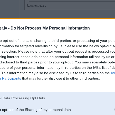
Rocene strāda...
Nu tas jau nekas ja jau tur tad viss ok! ganajau kads devejs nomiris! bet nu 
ari ar to ja vina nedegtu!
.lv -
Do Not Process My Personal Information
[ Šo ziņu laboja LostTouch, 20 Mar 2013, 22:23:30 ]
to opt-out of the sale, sharing to third parties, or processing of your per
formation for targeted advertising by us, please use the below opt-out s
r selection. Please note that after your opt-out request is processed y
eing interest-based ads based on personal information utilized by us or
20. Mar 2013, 23:05
disclosed to third parties prior to your opt-out. You may separately opt-
losure of your personal information by third parties on the IAB’s list of
20 Mar 2013, 22:21:29 LostTouch rakstīja:
. This information may also be disclosed by us to third parties on the
IA
Participants
that may further disclose it to other third parties.
20 Mar 2013, 21:54:05 sravi rakstīja:
20 Mar 2013, 19:38:54 LostTouch rakstīja:
l Data Processing Opt Outs
20 Mar 2013, 11:31:32 sravi rakstīja:
Neiedegās spidometrā lampiņa kad norauj rokas bremzi... kā 
o opt-out of the Sharing of my personal data.
izdegusi...