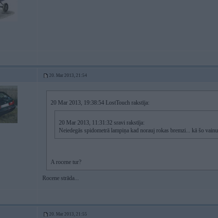
20. Mar 2013, 21:54
20 Mar 2013, 19:38:54 LostTouch rakstīja:
20 Mar 2013, 11:31:32 sravi rakstīja:
Neiedegās spidometrā lampiņa kad norauj rokas bremzi... kā šo vainu
A rocene tur?
Rocene strāda...
20. Mar 2013, 21:55