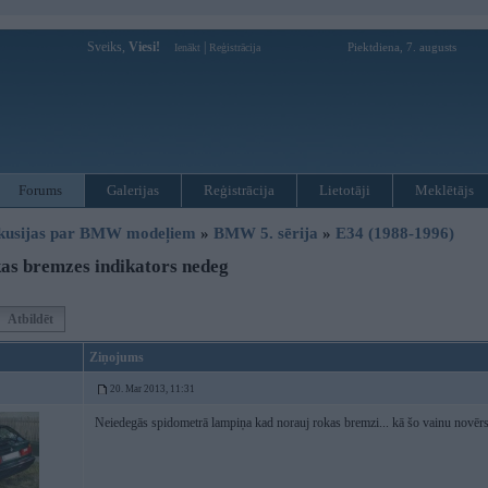
Sveiks,
Viesi!
|
Piektdiena, 7. augusts
Ienākt
Reģistrācija
Forums
Galerijas
Reģistrācija
Lietotāji
Meklētājs
kusijas par BMW modeļiem
»
BMW 5. sērija
»
E34 (1988-1996)
s bremzes indikators nedeg
Atbildēt
Ziņojums
20. Mar 2013, 11:31
Neiedegās spidometrā lampiņa kad norauj rokas bremzi... kā šo vainu novērs