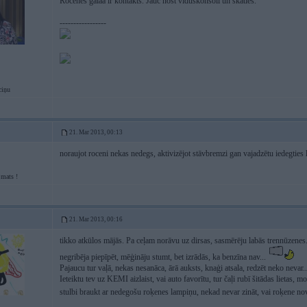
Rocenes galaa ir kontakts. Jauc nost viduskonsoli un skaties.
-----------------
ciņu
21. Mar 2013, 00:13
noraujot roceni nekas nedegs, aktivizējot stāvbremzi gan vajadzētu iedegties
mats !
21. Mar 2013, 00:16
tikko atkūlos mājās. Pa ceļam norāvu uz dirsas, sasmērēju labās trennūzenes
negribēja piepīpēt, mēģināju stumt, bet izrādās, ka benzīna nav...
Pajaucu tur vaļā, nekas nesanāca, ārā auksts, knaģi atsala, redzēt neko nevar..
Ieteiktu tev uz KEMI aizlaist, vai auto favorītu, tur čaļi rubī šitādas lietas, mo
stulbi braukt ar nedegošu roķenes lampiņu, nekad nevar zināt, vai roķene nov