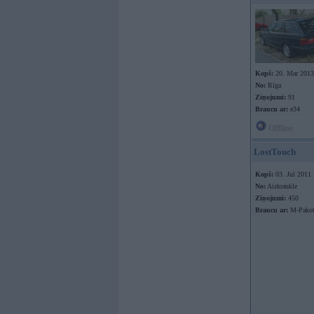
Kopš:
20. Mar 2013
No:
Rīga
Ziņojumi:
91
Braucu ar:
e34
Offline
LostTouch
Kopš:
03. Jul 2011
No:
Aizkraukle
Ziņojumi:
450
Braucu ar:
M-Pakot