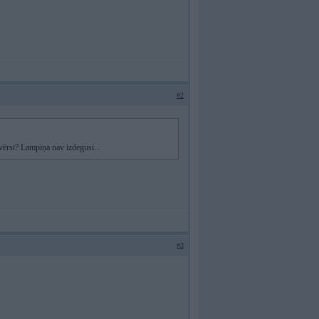
#2
vērst? Lampiņa nav izdegusi...
#3