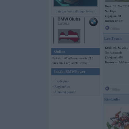
Kopš:
20. Mar 2013
Latvijas lauku tūninga šedevri
No:
Rīga
Ziņojumi:
91
Braucu ar:
e34
Offline
LostTouch
Kopš:
03. Jul 2011
Online
No:
Aizkraukle
Ziņojumi:
450
Pašreiz BMWPower skatās 213
Braucu ar:
M-Pakot
viesi un 1 reģistrēti lietotāji.
Ienākt BMWPower
• Pieslēgties
• Reģistrēties
Offline
• Aizmirsi paroli?
Kindzulis