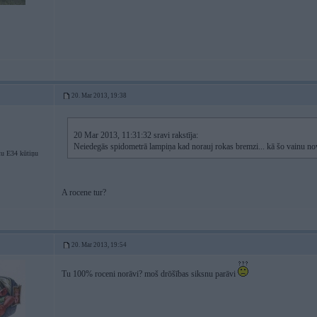
20. Mar 2013, 19:38
20 Mar 2013, 11:31:32 sravi rakstīja:
Neiedegās spidometrā lampiņa kad norauj rokas bremzi... kā šo vainu no
u E34 kūtiņu
A rocene tur?
20. Mar 2013, 19:54
Tu 100% roceni norāvi? moš drōšības siksnu parāvi