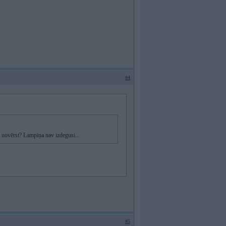
#4
 novērst? Lampiņa nav izdegusi...
#5