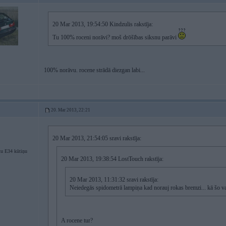
20 Mar 2013, 19:54:50 Kindzulis rakstīja:
Tu 100% roceni norāvi? moš drōšības siksnu parāvi
100% norāvu. rocene strādā diezgan labi...
20. Mar 2013, 22:21
20 Mar 2013, 21:54:05 sravi rakstīja:
u E34 kūtiņu
20 Mar 2013, 19:38:54 LostTouch rakstīja:
20 Mar 2013, 11:31:32 sravi rakstīja:
Neiedegās spidometrā lampiņa kad norauj rokas bremzi... kā šo v
A rocene tur?