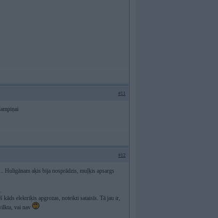
#11
 lampiņai
#12
... Huligānam aķis bija nosprādzis, muļķis apsargs
.
š kāds elektriķis apgrozas, noteikti sataisīs. Tā jau ir,
ilkta, vai nav