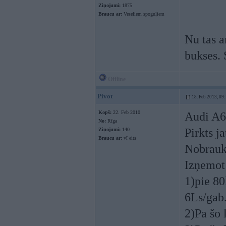
Ziņojumi:
1875
Braucu ar:
Veseliem spoguļiem
Nu tas a
bukses. 
Offline
Pivot
18. Feb 2013, 09
Kopš:
22. Feb 2010
Audi A6,
No:
Rīga
Pirkts j
Ziņojumi:
140
Braucu ar:
vī eits
Nobrauk
Izņemot 
1)pie 80
6Ls/gab
2)Pa šo 