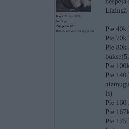
nespēja
Līzingā
Kopš:
20. Apr 2009
No:
Rīga
Ziņojumi:
1875
Pie 40k
Braucu ar:
Veseliem spoguļiem
Pie 70k 
Pie 80k 
bukse(5
Pie 100k
Pie 140 
aizmugu
ls)
Pie 160
Pie 167k
Pie 175 