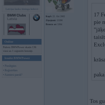
Latvijas lauku tūninga šedevri
17 F
Kopš:
22. Oct 2002
Ziņojumi:
15390
pie 
Braucu ar:
530d
"jāķe
taisī
Online
Excl
Pašreiz BMWPower skatās 136
viesi un 1 reģistrēti lietotāji.
Ienākt BMWPower
krāsa
• Pieslēgties
• Reģistrēties
paka
• Aizmirsi paroli?
Tos gu