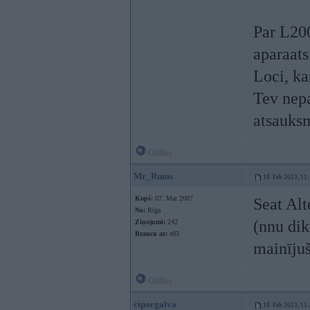
Par L200
aparaats
Loci, ka
Tev nepa
atsauksm
Offline
Mr_Rums
18. Feb 2013, 11
Kopš:
07. Mar 2007
Seat Alt
No:
Rīga
(nnu dik
Ziņojumi:
242
Braucu ar:
e83
mainījuš
Offline
cipargalva
18. Feb 2013, 11