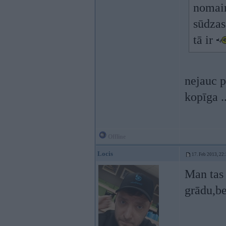
nomain
sūdzas
tā ir
nejauc 
kopīga ..
Offline
Locis
17. Feb 2013, 22
Man tas 
grādu,be