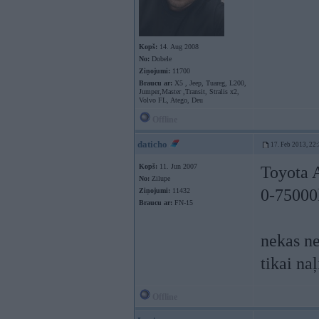
Kopš:
14. Aug 2008
No:
Dobele
Ziņojumi:
11700
Braucu ar:
X5 , Jeep, Tuareg, L200,
Jumper,Master ,Transit, Stralis x2,
Volvo FL, Atego, Deu
Offline
daticho
17. Feb 2013, 22
Kopš:
11. Jun 2007
Toyota 
No:
Zilupe
0-7500
Ziņojumi:
11432
Braucu ar:
FN-15
nekas ne
tikai na
Offline