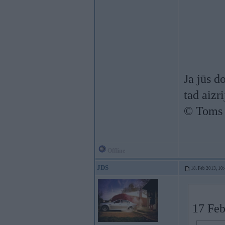
Ja jūs d
tad aizrij
© Toms
Offline
JDS
18. Feb 2013, 10
17 Feb