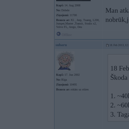
Kopš:
14. Aug 2008
Man atka
No:
Dobele
Ziņojumi:
11700
nobrūk,j
Braucu ar:
X5 , Jeep, Tuareg, L200,
Jumper,Master ,Transit, Stralis x2,
Volvo FL, Atego, Deu
Offline
subaru
18. Feb 2013, 12
18 Feb
Kopš:
17. Jun 2002
Škoda 
No:
Rīga
Ziņojumi:
10495
Braucu ar:
rokām uz stūres
1. ~40k
2. ~60k
3. Tag