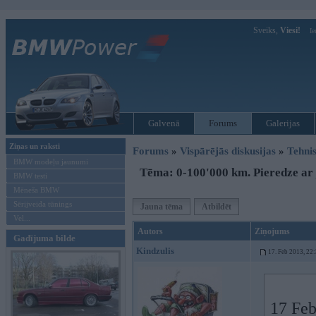
Sveiks,
Viesi!
Ie
Galvenā
Forums
Galerijas
Ziņas un raksti
Forums
»
Vispārējās diskusijas
»
Tehnis
BMW modeļu jaunumi
Tēma: 0-100'000 km. Pieredze ar
BMW testi
Mēneša BMW
Sērijveida tūnings
Jauna tēma
Atbildēt
Vel...
Autors
Ziņojums
Gadījuma bilde
Kindzulis
17. Feb 2013, 22
17 Feb