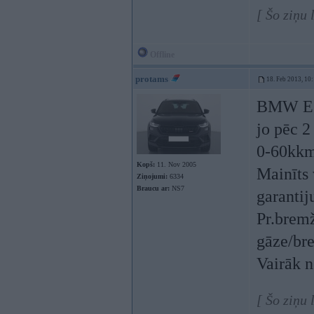
[ Šo ziņu
Offline
protams
18. Feb 2013, 10
BMW E60
jo pēc 
0-60kk
Kopš:
11. Nov 2005
Mainīts 
Ziņojumi:
6334
Braucu ar:
NS7
garantij
Pr.bremž
gāze/b
Vairāk 
[ Šo ziņu