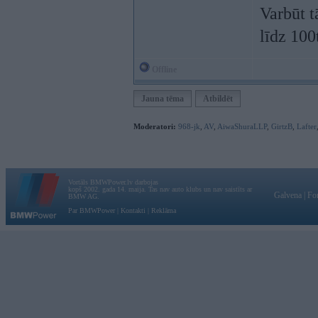
Varbūt t
līdz 100
Offline
Jauna tēma
Atbildēt
Moderatori:
968-jk
,
AV
,
AiwaShuraLLP
,
GirtzB
,
Lafter
Vortāls BMWPower.lv darbojas
kopš 2002. gada 14. maija. Tas nav auto klubs un nav saistīts ar
Galvena
|
Fo
BMW AG.
Par BMWPower
|
Kontakti
|
Reklāma