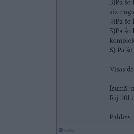
3)Pa šo 
aizmugu
4)Pa šo 
5)Pa šo 
komplek
6) Pa šo
Visas d
Īsumā: m
Rij 10l 
Paldies
Offline