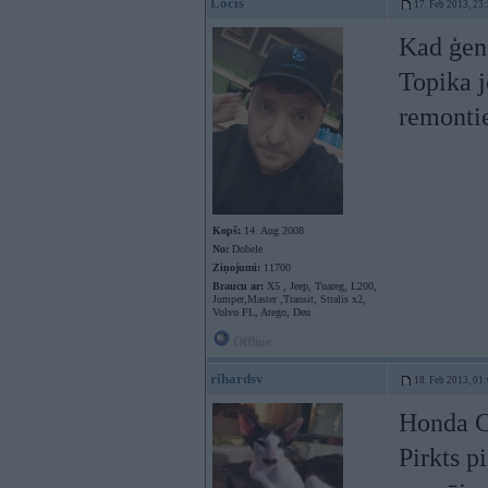
Locis
17. Feb 2013, 23
Kad ģen
Topika j
remontie
Kopš:
14. Aug 2008
No:
Dobele
Ziņojumi:
11700
Braucu ar:
X5 , Jeep, Tuareg, L200,
Jumper,Master ,Transit, Stralis x2,
Volvo FL, Atego, Deu
Offline
rihardsv
18. Feb 2013, 01
Honda C
Pirkts p