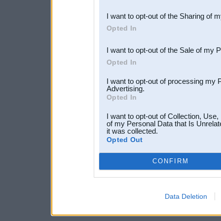
also be disclosed by us to 
I want to opt-out of the Sharing of 
Downstream Participants
th
Opted In
third parties.
I want to opt-out of the Sale of my 
Opted In
I want to opt-out of processing my 
Advertising.
Opted In
I want to opt-out of Collection, Use
of my Personal Data that Is Unrelat
it was collected.
Opted Out
CONFIRM
Data Deletion