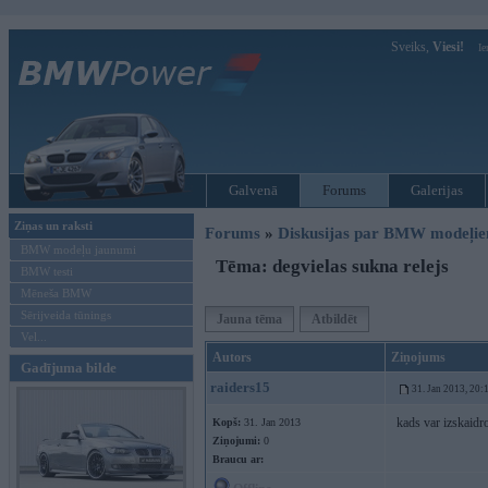
Sveiks,
Viesi!
Ie
Galvenā
Forums
Galerijas
Ziņas un raksti
Forums
»
Diskusijas par BMW modeļi
BMW modeļu jaunumi
Tēma: degvielas sukna relejs
BMW testi
Mēneša BMW
Sērijveida tūnings
Jauna tēma
Atbildēt
Vel...
Autors
Ziņojums
Gadījuma bilde
raiders15
31. Jan 2013, 20:
kads var izskaidr
Kopš:
31. Jan 2013
Ziņojumi:
0
Braucu ar: