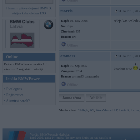
Offline
Hamann pārveidojumi BMW 3.
morris
31. Jan 2013, 20:
sērijas kabrioletam E93
relejs kas ieslēdz
Kopš:
01. Nov 2008
No:
Rīga
Ziņojumi:
835
Braucu ar:
Offline
otomars
Online
31. Jan 2013, 20:
Pašreiz BMWPower skatās 105
Kopš:
16. Sep 2005
kaadam auto
v
viesi un 2 reģistrēti lietotāji.
Ziņojumi:
3704
Braucu ar:
mn83 pa garaazhu
Ienākt BMWPower
Offline
• Pieslēgties
• Reģistrēties
Jauna tēma
Atbildēt
• Aizmirsi paroli?
Moderatori:
968-jk
,
AV
,
AiwaShuraLLP
,
GirtzB
,
Lafter
Vortāls BMWPower.lv darbojas
kopš 2002. gada 14. maija. Tas nav auto klubs un nav saistīts ar