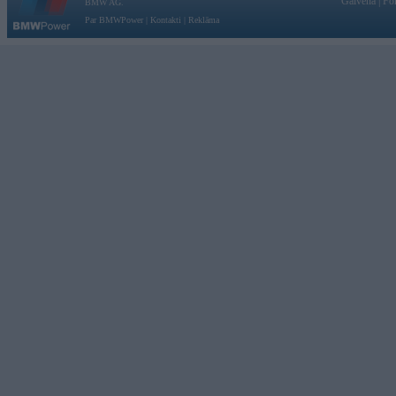
Galvena
|
Fo
BMW AG.
Par BMWPower
|
Kontakti
|
Reklāma