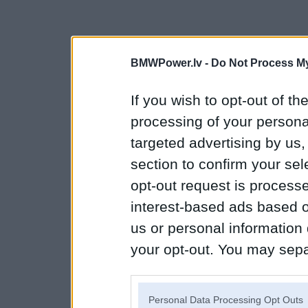
BMWPower.lv -
Do Not Process My
If you wish to opt-out of the
processing of your personal
targeted advertising by us
section to confirm your sel
opt-out request is proces
interest-based ads based o
us or personal information d
your opt-out. You may separ
disclosure of your personal
IAB’s list of downstream pa
Personal Data Processing Opt Outs