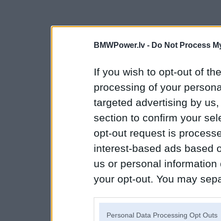
BMWPower.lv -
Do Not Process My
If you wish to opt-out of the
processing of your personal
targeted advertising by us
section to confirm your sel
opt-out request is proces
interest-based ads based o
us or personal information d
your opt-out. You may separ
disclosure of your personal
IAB’s list of downstream pa
Personal Data Processing Opt Outs