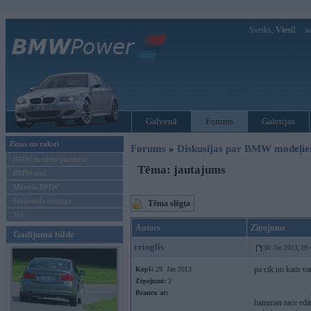
Sveiks,
Viesi!
Ie
Galvenā
Forums
Galerijas
Ziņas un raksti
Forums
»
Diskusijas par BMW modeļi
BMW modeļu jaunumi
Tēma: jautajums
BMW testi
Mēneša BMW
Sērijveida tūnings
Tēma slēgta
Vel...
Autors
Ziņojums
Gadījuma bilde
rringlis
30. Jan 2013, 19:
pa cik un kam var
Kopš:
29. Jan 2013
Ziņojumi:
2
Braucu ar:
hamman race edit