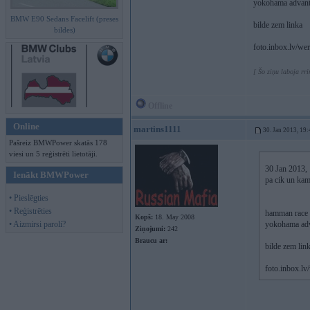
yokohama advant 
BMW E90 Sedans Facelift (preses
bilde zem linka
bildes)
foto.inbox.lv/w
[ Šo ziņu laboja rri
Offline
Online
martins1111
30. Jan 2013, 19:
Pašreiz BMWPower skatās 178
viesi un 5 reģistrēti lietotāji.
30 Jan 2013, 1
Ienākt BMWPower
pa cik un kam
• Pieslēgties
• Reģistrēties
hamman race 
Kopš:
18. May 2008
• Aizmirsi paroli?
yokohama adv
Ziņojumi:
242
Braucu ar:
bilde zem lin
foto.inbox.l