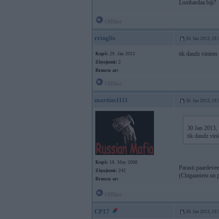
Lombardaa biji?
Offline
rringlis
30. Jan 2013, 19:
tik daudz viniem 
Kopš:
29. Jan 2013
Ziņojumi:
2
Braucu ar:
Offline
martins1111
30. Jan 2013, 19:
30 Jan 2013, 1
tik daudz vin
Kopš:
18. May 2008
Parasti paardevee
Ziņojumi:
242
(Chigaaniem un p
Braucu ar:
Offline
CP17
30. Jan 2013, 19: