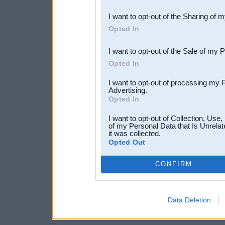
also be disclosed by us to 
I want to opt-out of the Sharing of 
Downstream Participants
th
Opted In
third parties.
I want to opt-out of the Sale of my 
Opted In
I want to opt-out of processing my 
Advertising.
Opted In
I want to opt-out of Collection, Use
of my Personal Data that Is Unrelat
it was collected.
Opted Out
CONFIRM
Data Deletion