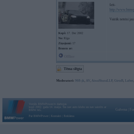
šeit-
http://www.bmwp
Vairāk neteisi ja
Kopš:
17. Dec 2002
No:
Rīga
Ziņojumi:
17
Braucu ar:
Offline
Tēma slēgta
Moderatori:
968-jk
,
AV
,
AiwaShuraLLP
,
GirtzB
,
Lafter
Vortāls BMWPower.lv darbojas
kopš 2002. gada 14. maija. Tas nav auto klubs un nav saistīts ar
Galvena
|
Fo
BMW AG.
Par BMWPower
|
Kontakti
|
Reklāma