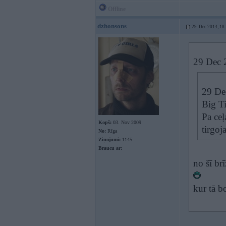
Offline
dzhonsons
29. Dec 2014, 18
29 Dec 
29 Dec
Big Ti
Pa ceļ
Kopš:
03. Nov 2009
tirgoj
No:
Rīga
Ziņojumi:
1145
Braucu ar:
no šī brī
kur tā 