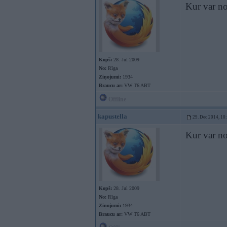
Kur var no
Kopš:
28. Jul 2009
No:
Rīga
Ziņojumi:
1934
Braucu ar:
VW T6 ABT
Offline
kapustella
29. Dec 2014, 10
Kur var no
Kopš:
28. Jul 2009
No:
Rīga
Ziņojumi:
1934
Braucu ar:
VW T6 ABT