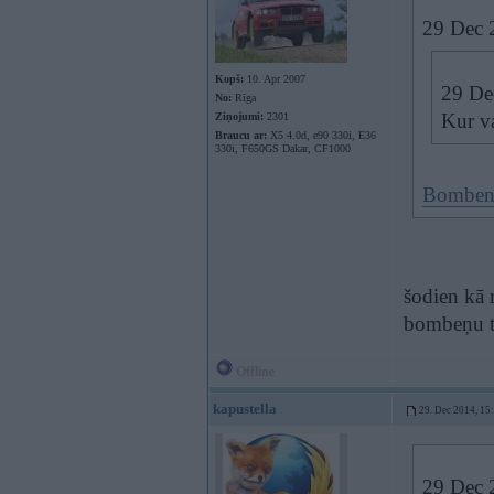
29 Dec 2
Kopš:
10. Apr 2007
29 Dec
No:
Rīga
Kur va
Ziņojumi:
2301
Braucu ar:
X5 4.0d, e90 330i, E36
330i, F650GS Dakar, CF1000
Bomben
šodien kā r
bombeņu t
Offline
kapustella
29. Dec 2014, 15
29 Dec 2