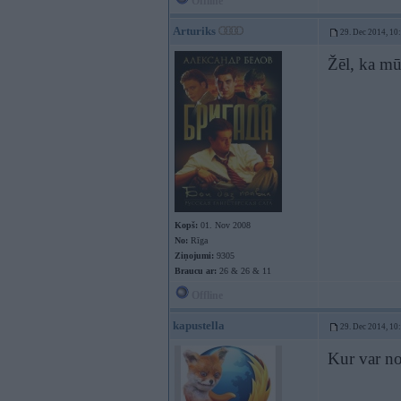
Offline
Arturiks
29. Dec 2014, 10
Žēl, ka mū
Kopš:
01. Nov 2008
No:
Rīga
Ziņojumi:
9305
Braucu ar:
26 & 26 & 11
Offline
kapustella
29. Dec 2014, 10
Kur var no