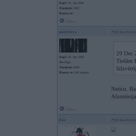
Kopš:
18. Jan 2006
Ziņojumi:
3822
Braucu ar:
Offline
matrixxxx
29. Dec 2014, 13
29 Dec 2
Kopš:
29. Apr 2005
Tiešām B
No:
Rīga
līdzvērt
Ziņojumi:
8446
Braucu ar:
106 zirgiem
Neticu. Bai
Alumiinija 
Offline
Zoo
29. Dec 2014, 15