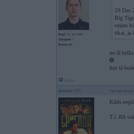
29 Dec 2
Big Tige
ceļam bi
tikai, ja
Kopš:
25. Jan 2008
Ziņojumi:
7
Braucu ar:
no šī brīža
kur tā bo
Offline
Arturiks
29. Dec 2014, 16
Kāds neplā
T.i. Rīt vai