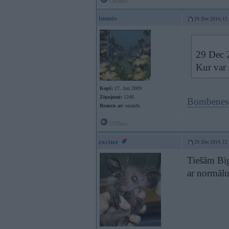
Offline
immis
29. Dec 2014, 12
29 Dec 2
Kur var 
Kopš:
27. Jun 2009
Ziņojumi:
1246
Bombenes
Braucu ar:
smaidu
Offline
exciter
29. Dec 2014, 12
Tiešām Big
ar normālu