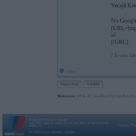
Vecajā Ķe
No Googl
[URL=http
[/URL]
[ Šo ziņu la
Offline
Jauna tēma
Atbildēt
Moderatori:
968-jk
,
AV
,
AiwaShuraLLP
,
GirtzB
,
Lafter
Vortāls BMWPower.lv darbojas
kopš 2002. gada 14. maija. Tas nav auto klubs un nav saistīts ar
Galvena
|
Fo
BMW AG.
Par BMWPower
|
Kontakti
|
Reklāma