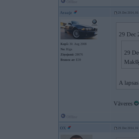
Offline
Araajz
29. Dec 2014, 16
29 Dec 2
Kopš:
30. Aug 2008
No:
Rīga
29 Dec
Ziņojumi:
28676
Braucu ar:
E39
Makšķ
A lapsas
Vāveres
Offline
OX
29. Dec 2014, 16