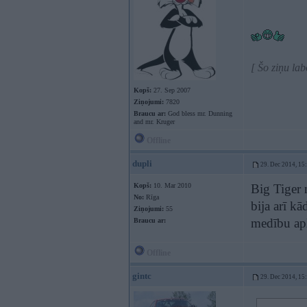
[ Šo ziņu la
Kopš:
27. Sep 2007
Ziņojumi:
7820
Braucu ar:
God bless mr. Dunning
and mr. Kruger
Offline
dupli
29. Dec 2014, 15
Kopš:
10. Mar 2010
Big Tiger 
No:
Rīga
bija arī kā
Ziņojumi:
55
medību apl
Braucu ar:
Offline
gintc
29. Dec 2014, 15