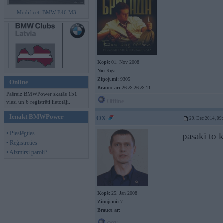
Modificēti BMW E46 M3
Kopš:
01. Nov 2008
No:
Rīga
Ziņojumi:
9305
Online
Braucu ar:
26 & 26 & 11
Pašreiz BMWPower skatās 151
Offline
viesi un 6 reģistrēti lietotāji.
Ienākt BMWPower
OX
29. Dec 2014, 09
• Pieslēgties
pasaki to 
• Reģistrēties
• Aizmirsi paroli?
Kopš:
25. Jan 2008
Ziņojumi:
7
Braucu ar: