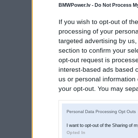
BMWPower.lv -
Do Not Process My
If you wish to opt-out of the
processing of your personal
targeted advertising by us
section to confirm your sel
opt-out request is proces
interest-based ads based o
us or personal information d
your opt-out. You may separ
disclosure of your personal
IAB’s list of downstream pa
Personal Data Processing Opt Outs
also be disclosed by us to 
I want to opt-out of the Sharing of 
Downstream Participants
th
Opted In
third parties.