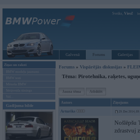
Sveiks,
Viesi!
Ie
Galvenā
Forums
Galerijas
Ziņas un raksti
Forums
»
Vispārējās diskusijas
»
FLEI
BMW modeļu jaunumi
Tēma: Pirotehnika, raķetes, uguņ
BMW testi
Mēneša BMW
Sērijveida tūnings
Jauna tēma
Atbildēt
Vel...
Autors
Ziņojums
Gadījuma bilde
Arturiks
29. Dec 2014, 09
Nošlēpšu T
zdrastvuj 