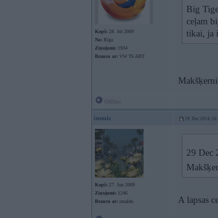
Big Tige
ceļam bi
tikai, ja
Kopš:
28. Jul 2009
No:
Rīga
Ziņojumi:
1934
Braucu ar:
VW T6 ABT
Makšķerni
Offline
immis
29. Dec 2014, 16
29 Dec 2
Makšķer
Kopš:
27. Jun 2009
Ziņojumi:
1246
A lapsas c
Braucu ar:
smaidu