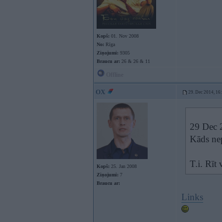
Kopš:
01. Nov 2008
No:
Rīga
Ziņojumi:
9305
Braucu ar:
26 & 26 & 11
Offline
OX
29. Dec 2014, 16
29 Dec 2
Kāds nep
T.i. Rīt 
Kopš:
25. Jan 2008
Ziņojumi:
7
Braucu ar:
Links