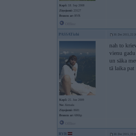
Kopš:
18. Sep 2008
Ziņojumi:
23127
Braucu ar:
RVR
Offline
PASSATizhi
30. Dec 2015, 22:3
nah to kriev
vienu gadu 
un sāka met
tā laika pa
Kopš:
25. Jun 2009
No:
Jūrmala
Ziņojumi:
8681
Braucu ar:
686hp
Offline
RVR
30. Dec 2015, 23:1