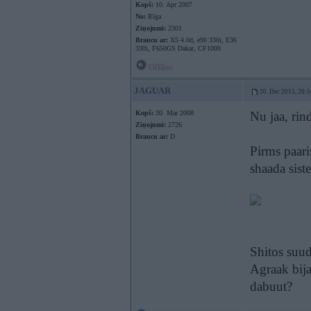
Kopš:
10. Apr 2007
No:
Rīga
Ziņojumi:
2301
Braucu ar:
X5 4.0d, e90 330i, E36
330i, F650GS Dakar, CF1000
Offline
JAGUAR
30. Dec 2015, 20:5
Kopš:
30. Mar 2008
Nu jaa, rin
Ziņojumi:
2726
Braucu ar:
D
Pirms paari
shaada sist
Shitos suud
Agraak bija
dabuut?