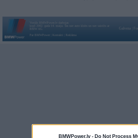
Vortāls BMWPower.lv darbojas
kopš 2002. gada 14. maija. Tas nav auto klubs un nav saistīts ar
Galvena
|
Fo
BMW AG.
Par BMWPower
|
Kontakti
|
Reklāma
BMWPower.lv -
Do Not Process My