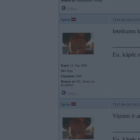
Braucu ar:
veļasmašīnu ~300hp
Offline
Apins
30. Dec 2015, 23:2
Ieteikums k
--------------
Eu, kāpēc n
Kopš:
14. Sep 2008
No:
Rīga
Ziņojumi:
3469
Braucu ar:
RS, Jimny un
R1200GS
Offline
Apins
31. Dec 2015, 00:1
Viņiem ir a
--------------
Eu, kāpēc n