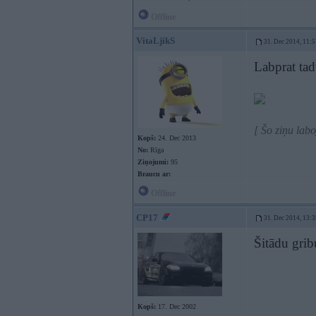
Offline
VitaLjikS
31. Dec 2014, 11:5
Labprat tad
[ Šo ziņu lab
Kopš:
24. Dec 2013
No:
Rīga
Ziņojumi:
95
Braucu ar:
Offline
CP17
31. Dec 2014, 13:3
Šitādu gri
Kopš:
17. Dec 2002