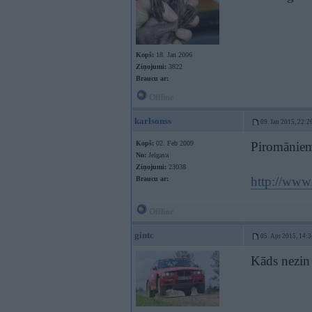
Kopš:
18. Jan 2006
Ziņojumi:
3822
Braucu ar:
Offline
karlsonss
09. Jan 2015, 22:2
Kopš:
02. Feb 2009
Piromānie
No:
Jelgava
Ziņojumi:
23038
http://ww
Braucu ar:
Offline
gintc
05. Apr 2015, 14:3
Kāds nezin 