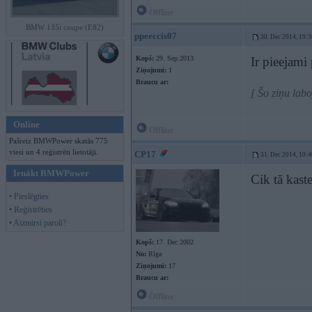
Offline
BMW 135i coupe (E82)
ppeeccis07
30. Dec 2014, 19:3
Kopš:
29. Sep 2013
Ir pieejam
Ziņojumi:
1
Braucu ar:
[ Šo ziņu lab
Online
Offline
Pašreiz BMWPower skatās 775
viesi un 4 reģistrēti lietotāji.
CP17
31. Dec 2014, 10:4
Ienākt BMWPower
Cik tā kast
• Pieslēgties
• Reģistrēties
• Aizmirsi paroli?
Kopš:
17. Dec 2002
No:
Rīga
Ziņojumi:
17
Braucu ar:
Offline