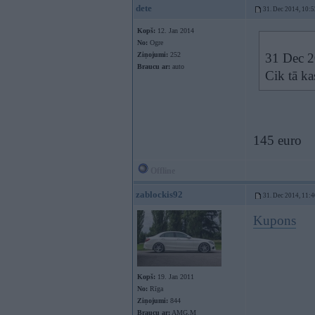
dete
31. Dec 2014, 10:5
Kopš:
12. Jan 2014
No:
Ogre
Ziņojumi:
252
31 Dec 2
Braucu ar:
auto
Cik tā k
145 euro
Offline
zablockis92
31. Dec 2014, 11:4
Kupons
Kopš:
19. Jan 2011
No:
Rīga
Ziņojumi:
844
Braucu ar:
AMG,M