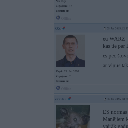
No:
Rīga
Ziņojumi:
17
Braucu ar:
Offline
OX
05. Jan 2015, 12:3
eu WARZ
kas tie p
es pēc štov
ar viņus ta
Kopš:
25. Jan 2008
Ziņojumi:
7
Braucu ar:
Offline
exciter
06. Jan 2015, 08:2
ES normas
Manējiem ka
vairāk gadu