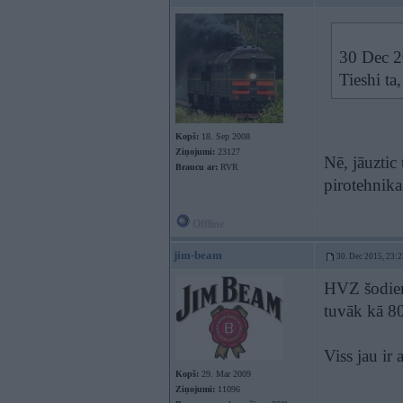
30 Dec 20
Tieshi ta
Kopš:
18. Sep 2008
Ziņojumi:
23127
Nē, jāuztic
Braucu ar:
RVR
pirotehnika
Offline
jim-beam
30. Dec 2015, 23:2
HVZ šodien 
tuvāk kā 80 
Viss jau ir 
Kopš:
29. Mar 2009
Ziņojumi:
11096