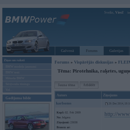
Sveiks,
Viesi!
Ie
Galvenā
Forums
Galerijas
Ziņas un raksti
Forums
»
Vispārējās diskusijas
»
FLEI
BMW modeļu jaunumi
Tēma: Pirotehnika, raķetes, uguņ
BMW testi
Mēneša BMW
Sērijveida tūnings
Jauna tēma
Atbildēt
Vel...
Autors
Ziņojums
Gadījuma bilde
karlsonss
29. Dec 2014, 19:1
Kopš:
02. Feb 2009
http://www
No:
Jelgava
Ziņojumi:
23038
Braucu ar: