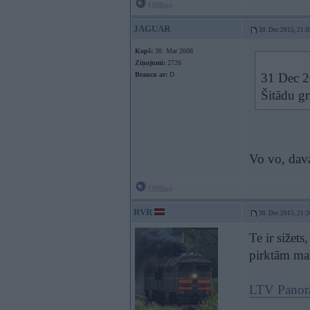
Offline
JAGUAR
30. Dec 2015, 21:0
Kopš:
30. Mar 2008
Ziņojumi:
2726
Braucu ar:
D
31 Dec 2
Šitādu g
Vo vo, dava
Offline
RVR
30. Dec 2015, 21:2
Te ir sižets
pirktām ma
LTV Panorā