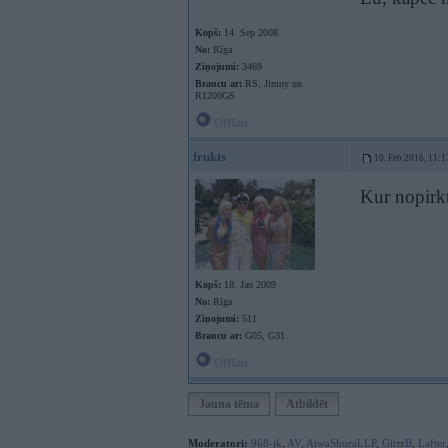
Kopš:
14. Sep 2008
No:
Rīga
Ziņojumi:
3469
Braucu ar:
RS, Jimny un
R1200GS
Offline
frukts
10. Feb 2016, 11:1
Kur nopirk
Kopš:
18. Jan 2009
No:
Rīga
Ziņojumi:
511
Braucu ar:
G05, G31
Offline
Jauna tēma
Atbildēt
Moderatori:
968-jk
,
AV
,
AiwaShuraLLP
,
GirtzB
,
Lafter