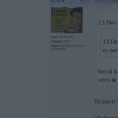
Dzvile
13. Dec 2012, 20:13
13 Dec 
Kopš:
19. Dec 2005
13 De
Ziņojumi:
5863
Braucu ar:
Čupu ar lūžņiem un
es ņe
diviem BMW.
bet tā 
vērts
Tu jau ir