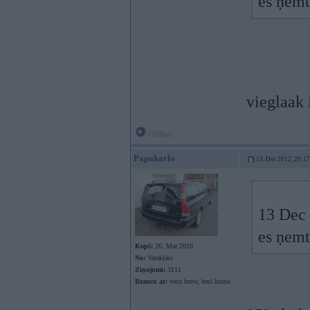
es ņemt
vieglaak 
Offline
Papakarlo
13. Dec 2012, 20:17
13 Dec 
es ņemt
Kopš:
26. Mar 2010
No:
Varakļāni
Ziņojumi:
3111
Braucu ar:
vecu bmw, besī biezie