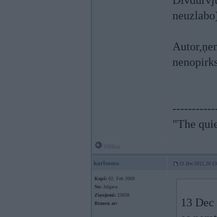
Divdurvju
neuzlabo)
Autor,ņe
nenopirks
-----------
"The qui
Offline
karlsonss
13. Dec 2012, 20:13
Kopš:
02. Feb 2009
No:
Jelgava
Ziņojumi:
23038
13 Dec 
Braucu ar: