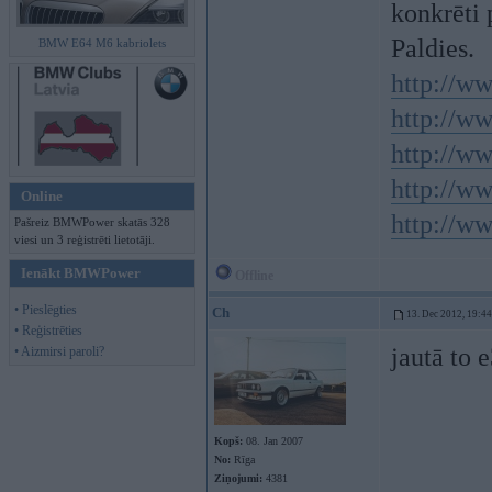
konkrēti 
Paldies.
BMW E64 M6 kabriolets
http://w
http://ww
http://ww
http://w
Online
http://w
Pašreiz BMWPower skatās 328
viesi un 3 reģistrēti lietotāji.
Ienākt BMWPower
Offline
• Pieslēgties
Ch
13. Dec 2012, 19:44
• Reģistrēties
jautā to e
• Aizmirsi paroli?
Kopš:
08. Jan 2007
No:
Rīga
Ziņojumi:
4381