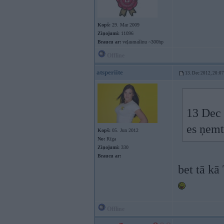
Kopš:
29. Mar 2009
Ziņojumi:
11096
Braucu ar:
veļasmašīnu ~300hp
Offline
atsperiite
13. Dec 2012, 20:07
13 Dec 
es ņemt
Kopš:
05. Jun 2012
No:
Rīga
Ziņojumi:
330
Braucu ar:
bet tā kā
Offline