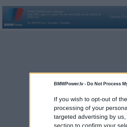
Vortāls BMWPower.lv darbojas
kopš 2002. gada 14. maija. Tas nav auto klubs un nav saistīts ar
Galvena
|
Fo
BMW AG.
Par BMWPower
|
Kontakti
|
Reklāma
BMWPower.lv -
Do Not Process My
If you wish to opt-out of the
processing of your personal
targeted advertising by us
section to confirm your sel