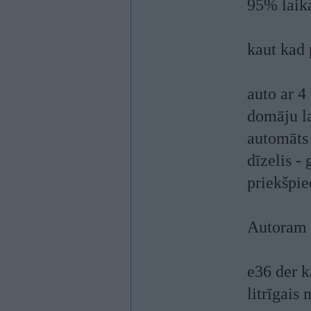
95% laik
kaut kad 
auto ar 4
domāju l
automāts 
dīzelis -
priekšpie
Autoram
e36 der k
litrīgais 