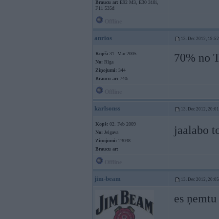
Braucu ar:
E92 M3, E30 318i,
F11 535d
Offline
anrios
13. Dec 2012, 19:52
Kopš:
31. Mar 2005
70% no T
No:
Rīga
Ziņojumi:
344
Braucu ar:
740i
Offline
karlsonss
13. Dec 2012, 20:01
Kopš:
02. Feb 2009
jaalabo 
No:
Jelgava
Ziņojumi:
23038
Braucu ar:
Offline
jim-beam
13. Dec 2012, 20:05
es ņemtu 