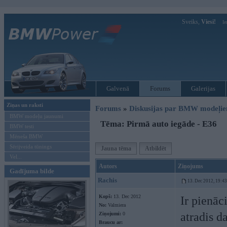
Sveiks,
Viesi!
Ie
Galvenā
Forums
Galerijas
Ziņas un raksti
Forums
»
Diskusijas par BMW modeļi
BMW modeļu jaunumi
Tēma: Pirmā auto iegāde - E36
BMW testi
Mēneša BMW
Sērijveida tūnings
Jauna tēma
Atbildēt
Vel...
Autors
Ziņojums
Gadījuma bilde
Rachis
13. Dec 2012, 19:43
Kopš:
13. Dec 2012
Ir pienāc
No:
Valmiera
atradis d
Ziņojumi:
0
Braucu ar: