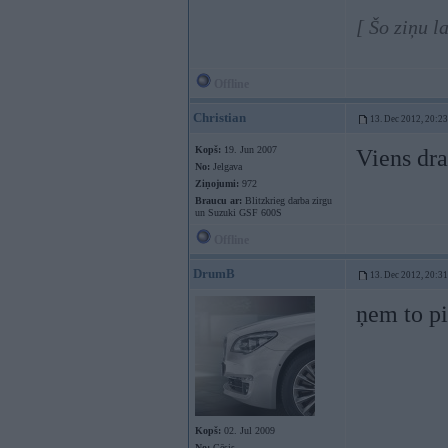
[ Šo ziņu 
Offline
Christian
13. Dec 2012, 20:23
Kopš:
19. Jun 2007
Viens dra
No:
Jelgava
Ziņojumi:
972
Braucu ar:
Blitzkrieg darba zirgu
un Suzuki GSF 600S
Offline
DrumB
13. Dec 2012, 20:31
ņem to pi
Kopš:
02. Jul 2009
No:
Cēsis