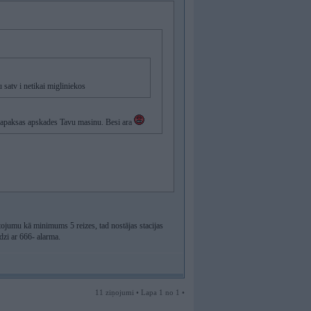
atv i netikai migliniekos
u apaksas apskades Tavu masinu. Besi ara
stojumu kā minimums 5 reizes, tad nostājas stacijas
dzi ar 666- alarma.
11 ziņojumi • Lapa 1 no 1 •