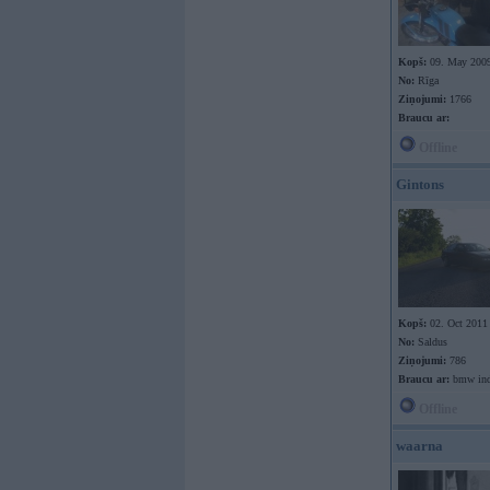
Kopš:
09. May 200
No:
Rīga
Ziņojumi:
1766
Braucu ar:
Offline
Gintons
Kopš:
02. Oct 2011
No:
Saldus
Ziņojumi:
786
Braucu ar:
bmw ind
Offline
waarna