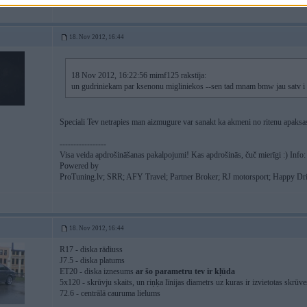
18. Nov 2012, 16:44
18 Nov 2012, 16:22:56 mimf125 rakstīja:
un gudriniekam par ksenonu migliniekos --sen tad mnam bmw jau satv i 
Speciali Tev netrapies man aizmugure var sanakt ka akmeni no ritenu apaks
-----------------
Visa veida apdrošināšanas pakalpojumi! Kas apdrošinās, čuč mierīgi :) Info
Powered by
ProTuning.lv; SRR; AFY Travel; Partner Broker; RJ motorsport; Happy Drif
18. Nov 2012, 16:44
R17 - diska rādiuss
J7.5 - diska platums
ET20 - diska iznesums
ar šo parametru tev ir kļūda
5x120 - skrūvju skaits, un riņķa līnijas diametrs uz kuras ir izvietotas skrūve
72.6 - centrālā cauruma lielums