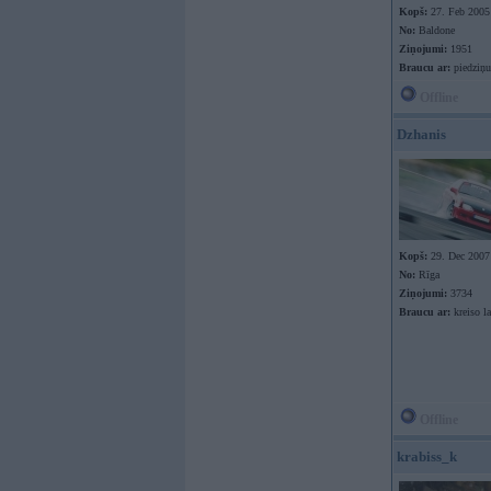
Kopš:
27. Feb 2005
No:
Baldone
Ziņojumi:
1951
Braucu ar:
piedziņu
Offline
Dzhanis
Kopš:
29. Dec 2007
No:
Rīga
Ziņojumi:
3734
Braucu ar:
kreiso l
Offline
krabiss_k