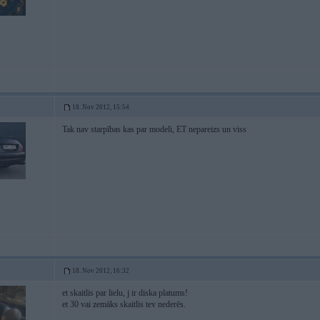
18. Nov 2012, 15:54
Tak nav starpības kas par modeli, ET nepareizs un viss
18. Nov 2012, 16:32
et skaitlis par lielu, j ir diska platums!
et 30 vai zemāks skaitlis tev nederēs.