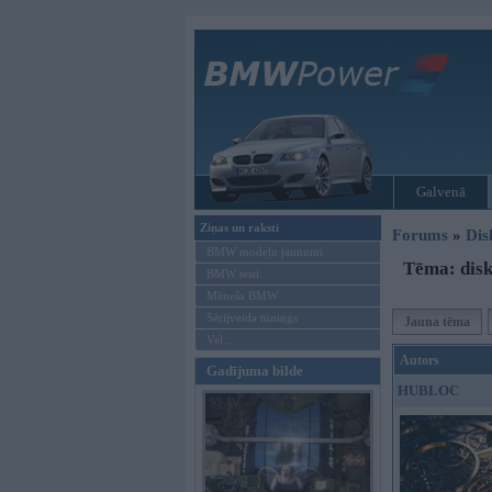
Galvenā
Ziņas un raksti
Forums
»
Dis
BMW modeļu jaunumi
Tēma: disk
BMW testi
Mēneša BMW
Sērijveida tūnings
Jauna tēma
Vel...
Autors
Gadījuma bilde
HUBLOC