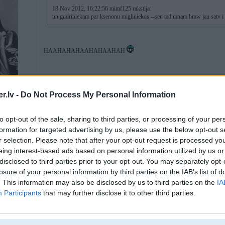
18 Nov 2012, 16:22:56 mimf125 rakstīja:
un gudriniekam par ksenonu migliniekos --sen tad mnam bmw jau satv i 
HAAHAHAHAAHAHAAHAH
.lv -
Do Not Process My Personal Information
to opt-out of the sale, sharing to third parties, or processing of your per
formation for targeted advertising by us, please use the below opt-out s
18. Nov 2012, 16:41
r selection. Please note that after your opt-out request is processed y
eing interest-based ads based on personal information utilized by us or
disclosed to third parties prior to your opt-out. You may separately opt-
18 Nov 2012, 16:39:03 waarna rakstīja:
losure of your personal information by third parties on the IAB’s list of
. This information may also be disclosed by us to third parties on the
IA
18 Nov 2012, 16:22:56 mimf125 rakstīja:
Participants
that may further disclose it to other third parties.
un gudriniekam par ksenonu migliniekos --sen tad mnam bmw jau satv
9