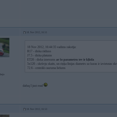
18. Nov 2012, 16:51
18 Nov 2012, 16:44:35 vadims rakstīja:
R17 - diska rādiuss
J7.5 - diska platums
ET20 - diska iznesums
ar šo parametru tev ir kļūda
5x120 - skrūvju skaits, un riņķa līnijas diametrs uz kuras ir izvietotas sk
72.6 - centrālā cauruma lielums
abejo
dafuq I just read
18. Nov 2012, 16:53