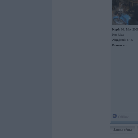
Kopš:
09. May 200
No:
Rīga
Ziņojumi:
1766
Braucu ar:
Offline
Jauna tēma