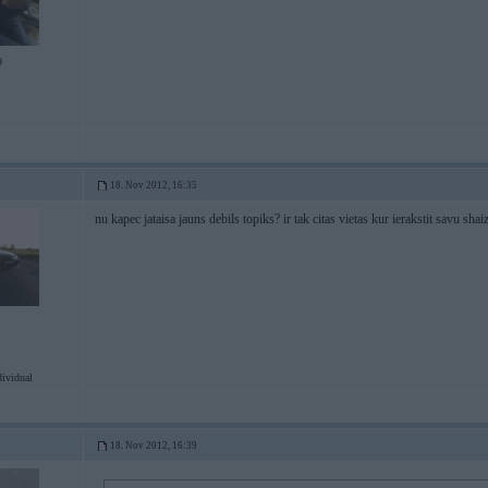
9
18. Nov 2012, 16:35
nu kapec jataisa jauns debils topiks? ir tak citas vietas kur ierakstit savu shaiz
ividual
18. Nov 2012, 16:39