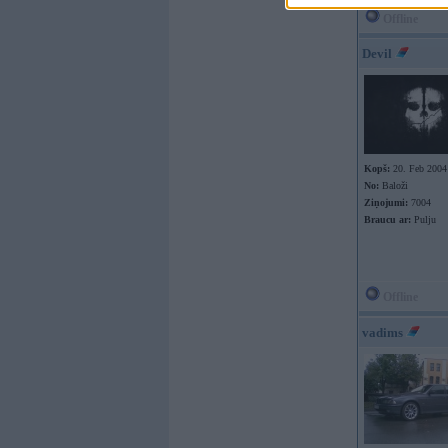
Offline
Devil
Kopš:
20. Feb 2004
No:
Baloži
Ziņojumi:
7004
Braucu ar:
Pulju
Offline
vadims