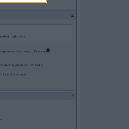
#8
netikai migliniekos
as apskades Tavu masinu. Besi ara
:
velneenc@gmail.com
vai PM :)
t Friend drift team
#9
s.