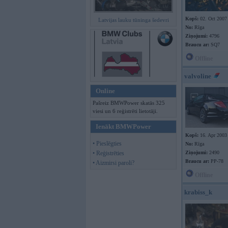
Kopš:
02. Oct 2007
Latvijas lauku tūninga šedevri
No:
Rīga
Ziņojumi:
4796
Braucu ar:
SQ7
Offline
valvoline
Online
Pašreiz BMWPower skatās 325
viesi un 6 reģistrēti lietotāji.
Ienākt BMWPower
Kopš:
16. Apr 2003
• Pieslēgties
No:
Rīga
• Reģistrēties
Ziņojumi:
2490
Braucu ar:
PP-78
• Aizmirsi paroli?
Offline
krabiss_k