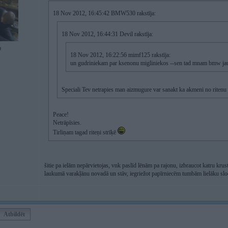
18 Nov 2012, 16:45:42 BMW530 rakstīja:
18 Nov 2012, 16:44:31 Devil rakstīja:
9
18 Nov 2012, 16:22:56 mimf125 rakstīja:
un gudriniekam par ksenonu migliniekos --sen tad mnam bmw jau s
Speciali Tev netrapies man aizmugure var sanakt ka akmeni no riten
Peace!
Netrāpīsies.
Tirliņam tagad riteņi strīķē
šitie pa ielām nepārvietojas, vnk paslīd lēnām pa rajonu, izbraucot katru kru
laukumā varakļānu novadā un stāv, iegriežot papīrniecēm tumbām lielāku slo
Atbildēt