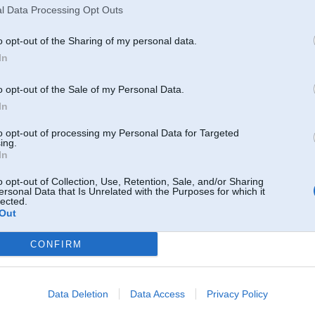
HAAHAHAHAAHAHAAHAH
l Data Processing Opt Outs
o opt-out of the Sharing of my personal data.
jā, šitas labs, bet autor, turpmāk šāda tipa jautājumus ir jāuzdod attiecīgos 
In
nebūs jāklausās uzdirsieni!
o opt-out of the Sale of my Personal Data.
In
18. Nov 2012, 16:44
to opt-out of processing my Personal Data for Targeted
ing.
In
18 Nov 2012, 16:39:03 waarna rakstīja:
o opt-out of Collection, Use, Retention, Sale, and/or Sharing
18 Nov 2012, 16:22:56 mimf125 rakstīja:
ersonal Data that Is Unrelated with the Purposes for which it
un gudriniekam par ksenonu migliniekos --sen tad mnam bmw jau satv
lected.
Out
 ripu pa diskiem
HAAHAHAHAAHAHAAHAH
CONFIRM
Data Deletion
Data Access
Privacy Policy
Gridaaaa