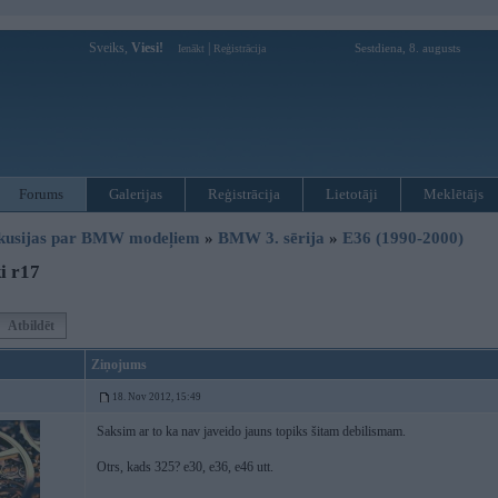
Sveiks,
Viesi!
|
Sestdiena, 8. augusts
Ienākt
Reģistrācija
Forums
Galerijas
Reģistrācija
Lietotāji
Meklētājs
kusijas par BMW modeļiem
»
BMW 3. sērija
»
E36 (1990-2000)
i r17
Atbildēt
Ziņojums
18. Nov 2012, 15:49
Saksim ar to ka nav javeido jauns topiks šitam debilismam.
Otrs, kads 325? e30, e36, e46 utt.