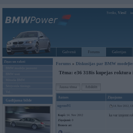
Sveiks,
Viesi!
Ie
Galvenā
Forums
Galerijas
Ziņas un raksti
Forums
»
Diskusijas par BMW modeļi
BMW modeļu jaunumi
Tēma: e36 318is kupejas roktura
BMW testi
Mēneša BMW
Sērijveida tūnings
Jauna tēma
Atbildēt
Vel...
Autors
Ziņojums
Gadījuma bilde
ugens91
14. Nov 2012, 1
ka var iznjemt ro
Kopš:
14. Nov 2012
Ziņojumi:
0
Braucu ar: