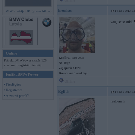
Offline
hronists
BMW 7. sērija F01 (preses bildes)
14. Nov 2012, 1
vaig issist stiklu
Online
Kopš:
01. Sep 2008
Pašreiz BMWPower skatās 126
No:
Rīga
viesi un 0 reģistrēti lietotāji.
Ziņojumi:
14820
Braucu ar:
Svensk hjul
Ienākt BMWPower
Offline
• Pieslēgties
• Reģistrēties
Eglitis
14. Nov 2012, 1
• Aizmirsi paroli?
realoem.lv