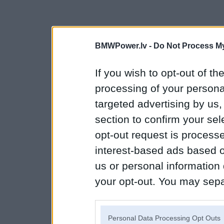
BMWPower.lv -
Do Not Process My
If you wish to opt-out of the
processing of your personal
targeted advertising by us
section to confirm your sel
opt-out request is proces
interest-based ads based o
us or personal information d
your opt-out. You may separ
disclosure of your personal
IAB’s list of downstream pa
Personal Data Processing Opt Outs