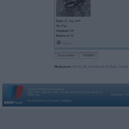
Kopš:
05. Aug 2009
No:
Rīga
Ziņojumi:
699
Braucu ar:
99
Offline
Jauna tēma
Atbildēt
Moderatori:
968-jk
,
AV
,
AiwaShuraLLP
,
Bude
,
GirtzB
,
Vortāls BMWPower.lv darbojas
kopš 2002. gada 14. maija. Tas nav auto klubs un nav saistīts ar
Galvena
|
Fo
BMW AG.
Par BMWPower
|
Kontakti
|
Reklāma