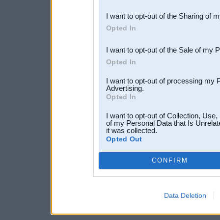
also be disclosed by us to 
I want to opt-out of the Sharing of 
Downstream Participants
th
Opted In
third parties.
I want to opt-out of the Sale of my 
Opted In
I want to opt-out of processing my 
Advertising.
Opted In
I want to opt-out of Collection, Use
of my Personal Data that Is Unrelat
it was collected.
Opted Out
CONFIRM
Data Deletion